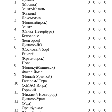
1
0
0
0
0
(Москва)
Зенит-Казань
2
0
0
0
0
(Казань)
Локомотив
3
0
0
0
0
(Новосибирск)
Зенит
4
0
0
0
0
(Санкт-Петербург)
Белогорье
5
0
0
0
0
(Белгород)
Динамо-ЛО
6
0
0
0
0
(Сосновый бор)
Енисей
7
0
0
0
0
(Красноярск)
Нова
8
0
0
0
0
(Новокуйбышевск)
Факел Ямал
9
0
0
0
0
(Новый Уренгой)
Газпром-Югра
10
0
0
0
0
(ХМАО-Югра)
Горький
11
0
0
0
0
(Нижний Новгород)
Динамо-Урал
12
0
0
0
0
(Уфа)
Оренбуржье
13
0
0
0
0