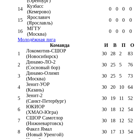
(Оренбург)
Кузбасс
14
0
0
0
0
(Кемерово)
Ярославич
15
0
0
0
0
(Ярославль)
МГТУ
16
0
0
0
0
(Москва)
Молодёжная лига
Команда
И
В
П
О
Локомотив-CШОР
1
30
28
2
83
(Новосибирск)
Динамо-ЛО-2
2
30
25
5
76
(Сосновый бор)
Динамо-Олимп
3
30
25
5
73
(Москва)
Зенит-УОР
4
30
20
10
64
(Казань)
Зенит-2
5
30
19
11
52
(Санкт-Петербург)
ЮКИОР
6
30
18
12
54
(ХМАО-Югра)
СШОР Самотлор
7
30
18
12
52
(Нижневартовск)
Факел Ямал
8
30
17
13
54
(Новый Уренгой)