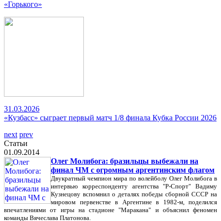
«Горького»
31.03.2026
«Кузбасс» сыграет первый матч 1/8 финала Кубка России 2026
next
prev
Статьи
01.09.2014
Олег Молибога: бразильцы выбежали на
финал ЧМ с огромным аргентинским флагом
Двукратный чемпион мира по волейболу Олег Молибога в
интервью корреспонденту агентства "Р-Спорт" Вадиму
Кузнецову вспомнил о деталях победы сборной СССР на
мировом первенстве в Аргентине в 1982-м, поделился
впечатлениями от игры на стадионе "Маракана" и объяснил феномен
команды Вячеслава Платонова.