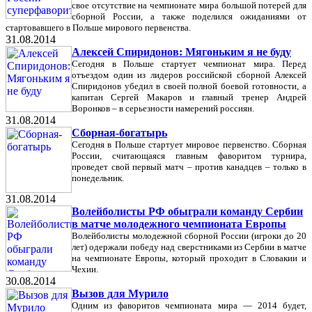
свое отсутствие на чемпионате мира большой потерей для
сборной России, а также поделился ожиданиями от
стартовавшего в Польше мирового первенства.
31.08.2014
Алексей Спиридонов: Мягоньким я не буду
Сегодня в Польше стартует чемпионат мира. Перед
отъездом один из лидеров российской сборной Алексей
Спиридонов убедил в своей полной боевой готовности, а
капитан Сергей Макаров и главный тренер Андрей
Воронков – в серьезности намерений россиян.
31.08.2014
Сборная-богатырь
Сегодня в Польше стартует мировое первенство. Сборная
России, считающаяся главным фаворитом турнира,
проведет свой первый матч – против канадцев – только в
понедельник.
31.08.2014
Волейболисты РФ обыграли команду Сербии
в матче молодежного чемпионата Европы
Волейболисты молодежной сборной России (игроки до 20
лет) одержали победу над сверстниками из Сербии в матче
на чемпионате Европы, который проходит в Словакии и
Чехии.
30.08.2014
Вызов для Мурило
Одним из фаворитов чемпионата мира — 2014 будет,