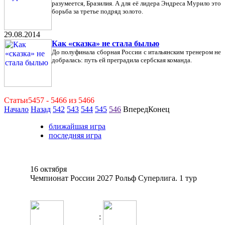
разумеется, Бразилия. А для её лидера Эндреса Мурило это
борьба за третье подряд золото.
29.08.2014
Как «сказка» не стала былью
До полуфинала сборная России с итальянским тренером не
добралась: путь ей преградила сербская команда.
Статьи5457 - 5466 из 5466
Начало
Назад
542
543
544
545
546
ВпередКонец
ближайшая игра
последняя игра
16 октября
Чемпионат России 2027 Рольф Суперлига. 1 тур
: