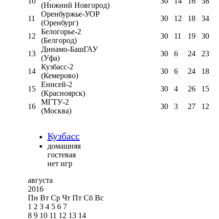
10
30
14
16
38
(Нижний Новгород)
Оренбуржье-УОР
11
30
12
18
34
(Оренбург)
Белогорье-2
12
30
11
19
30
(Белгород)
Динамо-БашГАУ
13
30
6
24
23
(Уфа)
Кузбасс-2
14
30
6
24
18
(Кемерово)
Енисей-2
15
30
4
26
15
(Красноярск)
МГТУ-2
16
30
3
27
12
(Москва)
Кузбасс
домашняя
гостевая
нет игр
августа
2016
Пн
Вт
Ср
Чт
Пт
Сб
Вс
1
2
3
4
5
6
7
8
9
10
11
12
13
14