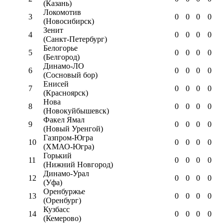
(Казань)
Локомотив
3
0
0
0
0
(Новосибирск)
Зенит
4
0
0
0
0
(Санкт-Петербург)
Белогорье
5
0
0
0
0
(Белгород)
Динамо-ЛО
6
0
0
0
0
(Сосновый бор)
Енисей
7
0
0
0
0
(Красноярск)
Нова
8
0
0
0
0
(Новокуйбышевск)
Факел Ямал
9
0
0
0
0
(Новый Уренгой)
Газпром-Югра
10
0
0
0
0
(ХМАО-Югра)
Горький
11
0
0
0
0
(Нижний Новгород)
Динамо-Урал
12
0
0
0
0
(Уфа)
Оренбуржье
13
0
0
0
0
(Оренбург)
Кузбасс
14
0
0
0
0
(Кемерово)