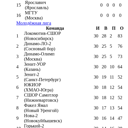
Ярославич
15
0
0
0
0
(Ярославль)
МГТУ
16
0
0
0
0
(Москва)
Молодёжная лига
Команда
И
В
П
О
Локомотив-CШОР
1
30
28
2
83
(Новосибирск)
Динамо-ЛО-2
2
30
25
5
76
(Сосновый бор)
Динамо-Олимп
3
30
25
5
73
(Москва)
Зенит-УОР
4
30
20
10
64
(Казань)
Зенит-2
5
30
19
11
52
(Санкт-Петербург)
ЮКИОР
6
30
18
12
54
(ХМАО-Югра)
СШОР Самотлор
7
30
18
12
52
(Нижневартовск)
Факел Ямал
8
30
17
13
54
(Новый Уренгой)
Нова-2
9
30
16
14
47
(Новокуйбышевск)
Горький-2