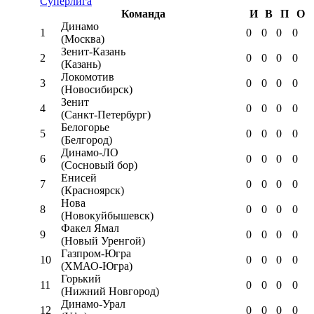
Суперлига
Команда
И
В
П
О
Динамо
1
0
0
0
0
(Москва)
Зенит-Казань
2
0
0
0
0
(Казань)
Локомотив
3
0
0
0
0
(Новосибирск)
Зенит
4
0
0
0
0
(Санкт-Петербург)
Белогорье
5
0
0
0
0
(Белгород)
Динамо-ЛО
6
0
0
0
0
(Сосновый бор)
Енисей
7
0
0
0
0
(Красноярск)
Нова
8
0
0
0
0
(Новокуйбышевск)
Факел Ямал
9
0
0
0
0
(Новый Уренгой)
Газпром-Югра
10
0
0
0
0
(ХМАО-Югра)
Горький
11
0
0
0
0
(Нижний Новгород)
Динамо-Урал
12
0
0
0
0