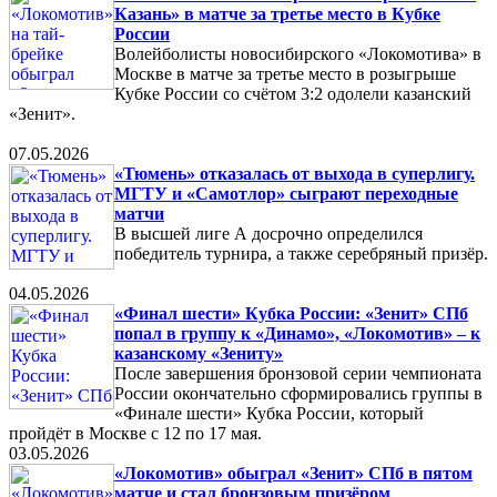
Казань» в матче за третье место в Кубке
России
Волейболисты новосибирского «Локомотива» в
Москве в матче за третье место в розыгрыше
Кубке России со счётом 3:2 одолели казанский
«Зенит».
07.05.2026
«Тюмень» отказалась от выхода в суперлигу.
МГТУ и «Самотлор» сыграют переходные
матчи
В высшей лиге А досрочно определился
победитель турнира, а также серебряный призёр.
04.05.2026
«Финал шести» Кубка России: «Зенит» СПб
попал в группу к «Динамо», «Локомотив» – к
казанскому «Зениту»
После завершения бронзовой серии чемпионата
России окончательно сформировались группы в
«Финале шести» Кубка России, который
пройдёт в Москве с 12 по 17 мая.
03.05.2026
«Локомотив» обыграл «Зенит» СПб в пятом
матче и стал бронзовым призёром