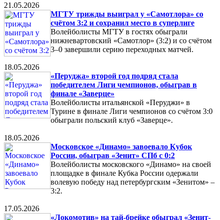
21.05.2026
МГТУ трижды выиграл у «Самотлора» со
счётом 3:2 и сохранил место в суперлиге
Волейболисты МГТУ в гостях обыграли
нижневартовский «Самотлор» (3:2) и со счётом
3–0 завершили серию переходных матчей.
18.05.2026
«Перуджа» второй год подряд стала
победителем Лиги чемпионов, обыграв в
финале «Заверце»
Волейболисты итальянской «Перуджи» в
Турине в финале Лиги чемпионов со счётом 3:0
обыграли польский клуб «Заверце».
18.05.2026
Московское «Динамо» завоевало Кубок
России, обыграв «Зенит» СПб с 0:2
Волейболисты московского «Динамо» на своей
площадке в финале Кубка России одержали
волевую победу над петербургским «Зенитом» –
3:2.
17.05.2026
«Локомотив» на тай-брейке обыграл «Зенит-