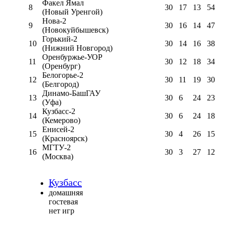
Факел Ямал
8
30
17
13
54
(Новый Уренгой)
Нова-2
9
30
16
14
47
(Новокуйбышевск)
Горький-2
10
30
14
16
38
(Нижний Новгород)
Оренбуржье-УОР
11
30
12
18
34
(Оренбург)
Белогорье-2
12
30
11
19
30
(Белгород)
Динамо-БашГАУ
13
30
6
24
23
(Уфа)
Кузбасс-2
14
30
6
24
18
(Кемерово)
Енисей-2
15
30
4
26
15
(Красноярск)
МГТУ-2
16
30
3
27
12
(Москва)
Кузбасс
домашняя
гостевая
нет игр