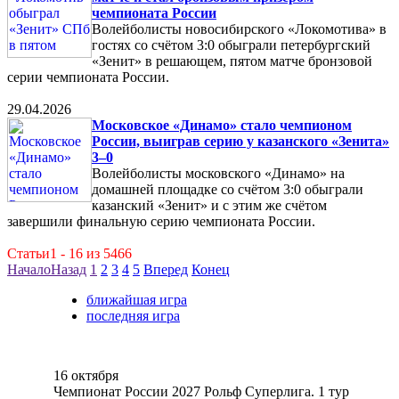
чемпионата России
Волейболисты новосибирского «Локомотива» в
гостях со счётом 3:0 обыграли петербургский
«Зенит» в решающем, пятом матче бронзовой
серии чемпионата России.
29.04.2026
Московское «Динамо» стало чемпионом
России, выиграв серию у казанского «Зенита»
3–0
Волейболисты московского «Динамо» на
домашней площадке со счётом 3:0 обыграли
казанский «Зенит» и с этим же счётом
завершили финальную серию чемпионата России.
Статьи1 - 16 из 5466
Начало
Назад
1
2
3
4
5
Вперед
Конец
ближайшая игра
последняя игра
16 октября
Чемпионат России 2027 Рольф Суперлига. 1 тур