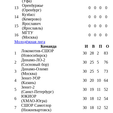
(Уфа)
Оренбуржье
13
0
0
0
0
(Оренбург)
Кузбасс
14
0
0
0
0
(Кемерово)
Ярославич
15
0
0
0
0
(Ярославль)
МГТУ
16
0
0
0
0
(Москва)
Молодёжная лига
Команда
И
В
П
О
Локомотив-CШОР
1
30
28
2
83
(Новосибирск)
Динамо-ЛО-2
2
30
25
5
76
(Сосновый бор)
Динамо-Олимп
3
30
25
5
73
(Москва)
Зенит-УОР
4
30
20
10
64
(Казань)
Зенит-2
5
30
19
11
52
(Санкт-Петербург)
ЮКИОР
6
30
18
12
54
(ХМАО-Югра)
СШОР Самотлор
7
30
18
12
52
(Нижневартовск)