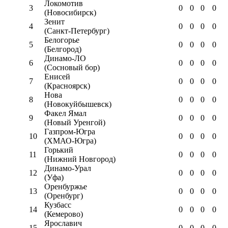
Локомотив
3
0
0
0
0
(Новосибирск)
Зенит
4
0
0
0
0
(Санкт-Петербург)
Белогорье
5
0
0
0
0
(Белгород)
Динамо-ЛО
6
0
0
0
0
(Сосновый бор)
Енисей
7
0
0
0
0
(Красноярск)
Нова
8
0
0
0
0
(Новокуйбышевск)
Факел Ямал
9
0
0
0
0
(Новый Уренгой)
Газпром-Югра
10
0
0
0
0
(ХМАО-Югра)
Горький
11
0
0
0
0
(Нижний Новгород)
Динамо-Урал
12
0
0
0
0
(Уфа)
Оренбуржье
13
0
0
0
0
(Оренбург)
Кузбасс
14
0
0
0
0
(Кемерово)
Ярославич
15
0
0
0
0