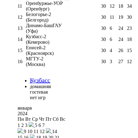
Оренбуржье-УОР
11
30
12
18
34
(Оренбург)
Белогорье-2
12
30
11
19
30
(Белгород)
Динамо-БашГАУ
13
30
6
24
23
(Уфа)
Кузбасс-2
14
30
6
24
18
(Кемерово)
Енисей-2
15
30
4
26
15
(Красноярск)
МГТУ-2
16
30
3
27
12
(Москва)
Кузбасс
домашняя
гостевая
нет игр
января
2024
Пн
Вт
Ср
Чт
Пт
Сб
Вс
1
2
3
5
6
7
9
10
11
12
14
15
16
18
19
20
21