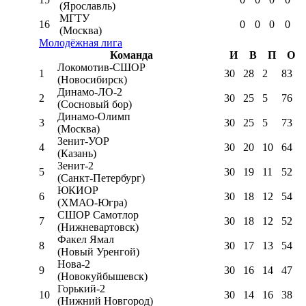
(Ярославль)
МГТУ
16
0
0
0
0
(Москва)
Молодёжная лига
Команда
И
В
П
О
Локомотив-CШОР
1
30
28
2
83
(Новосибирск)
Динамо-ЛО-2
2
30
25
5
76
(Сосновый бор)
Динамо-Олимп
3
30
25
5
73
(Москва)
Зенит-УОР
4
30
20
10
64
(Казань)
Зенит-2
5
30
19
11
52
(Санкт-Петербург)
ЮКИОР
6
30
18
12
54
(ХМАО-Югра)
СШОР Самотлор
7
30
18
12
52
(Нижневартовск)
Факел Ямал
8
30
17
13
54
(Новый Уренгой)
Нова-2
9
30
16
14
47
(Новокуйбышевск)
Горький-2
10
30
14
16
38
(Нижний Новгород)