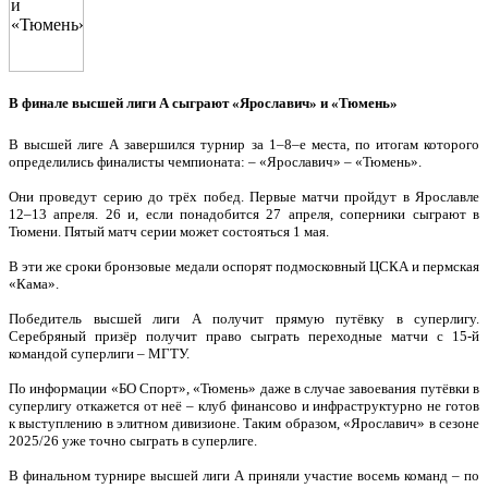
В финале высшей лиги А сыграют «Ярославич» и «Тюмень»
В высшей лиге А завершился турнир за 1–8–е места, по итогам которого
определились финалисты чемпионата: – «Ярославич» – «Тюмень».
Они проведут серию до трёх побед. Первые матчи пройдут в Ярославле
12–13 апреля. 26 и, если понадобится 27 апреля, соперники сыграют в
Тюмени. Пятый матч серии может состояться 1 мая.
В эти же сроки бронзовые медали оспорят подмосковный ЦСКА и пермская
«Кама».
Победитель высшей лиги А получит прямую путёвку в суперлигу.
Серебряный призёр получит право сыграть переходные матчи с 15-й
командой суперлиги – МГТУ.
По информации «БО Спорт», «Тюмень» даже в случае завоевания путёвки в
суперлигу откажется от неё – клуб финансово и инфраструктурно не готов
к выступлению в элитном дивизионе. Таким образом, «Ярославич» в сезоне
2025/26 уже точно сыграть в суперлиге.
В финальном турнире высшей лиги А приняли участие восемь команд – по