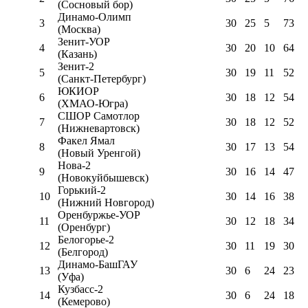
(Сосновый бор)
Динамо-Олимп
3
30
25
5
73
(Москва)
Зенит-УОР
4
30
20
10
64
(Казань)
Зенит-2
5
30
19
11
52
(Санкт-Петербург)
ЮКИОР
6
30
18
12
54
(ХМАО-Югра)
СШОР Самотлор
7
30
18
12
52
(Нижневартовск)
Факел Ямал
8
30
17
13
54
(Новый Уренгой)
Нова-2
9
30
16
14
47
(Новокуйбышевск)
Горький-2
10
30
14
16
38
(Нижний Новгород)
Оренбуржье-УОР
11
30
12
18
34
(Оренбург)
Белогорье-2
12
30
11
19
30
(Белгород)
Динамо-БашГАУ
13
30
6
24
23
(Уфа)
Кузбасс-2
14
30
6
24
18
(Кемерово)