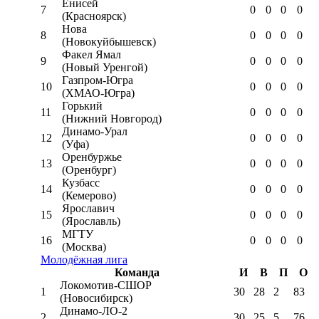
Енисей
7
0
0
0
0
(Красноярск)
Нова
8
0
0
0
0
(Новокуйбышевск)
Факел Ямал
9
0
0
0
0
(Новый Уренгой)
Газпром-Югра
10
0
0
0
0
(ХМАО-Югра)
Горький
11
0
0
0
0
(Нижний Новгород)
Динамо-Урал
12
0
0
0
0
(Уфа)
Оренбуржье
13
0
0
0
0
(Оренбург)
Кузбасс
14
0
0
0
0
(Кемерово)
Ярославич
15
0
0
0
0
(Ярославль)
МГТУ
16
0
0
0
0
(Москва)
Молодёжная лига
Команда
И
В
П
О
Локомотив-CШОР
1
30
28
2
83
(Новосибирск)
Динамо-ЛО-2
2
30
25
5
76