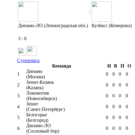
:
Динамо-ЛО (Ленинградская обл.)
Кузбасс (Кемерово)
3
:
0
Суперлига
Команда
И
В
П
О
Динамо
1
0
0
0
0
(Москва)
Зенит-Казань
2
0
0
0
0
(Казань)
Локомотив
3
0
0
0
0
(Новосибирск)
Зенит
4
0
0
0
0
(Санкт-Петербург)
Белогорье
5
0
0
0
0
(Белгород)
Динамо-ЛО
6
0
0
0
0
(Сосновый бор)