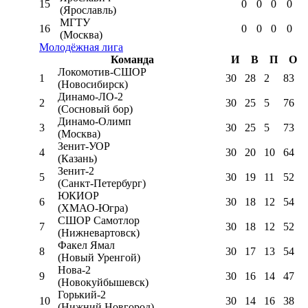
15
0
0
0
0
(Ярославль)
МГТУ
16
0
0
0
0
(Москва)
Молодёжная лига
Команда
И
В
П
О
Локомотив-CШОР
1
30
28
2
83
(Новосибирск)
Динамо-ЛО-2
2
30
25
5
76
(Сосновый бор)
Динамо-Олимп
3
30
25
5
73
(Москва)
Зенит-УОР
4
30
20
10
64
(Казань)
Зенит-2
5
30
19
11
52
(Санкт-Петербург)
ЮКИОР
6
30
18
12
54
(ХМАО-Югра)
СШОР Самотлор
7
30
18
12
52
(Нижневартовск)
Факел Ямал
8
30
17
13
54
(Новый Уренгой)
Нова-2
9
30
16
14
47
(Новокуйбышевск)
Горький-2
10
30
14
16
38
(Нижний Новгород)