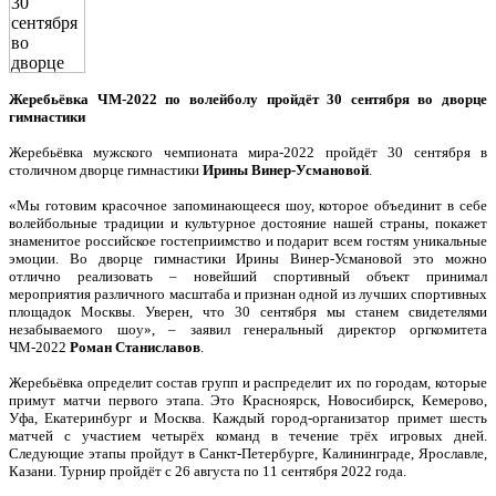
Жеребьёвка ЧМ-2022 по волейболу пройдёт 30 сентября во дворце
гимнастики
Жеребьёвка мужского чемпионата мира-2022 пройдёт 30 сентября в
столичном дворце гимнастики
Ирины Винер-Усмановой
.
«Мы готовим красочное запоминающееся шоу, которое объединит в себе
волейбольные традиции и культурное достояние нашей страны, покажет
знаменитое российское гостеприимство и подарит всем гостям уникальные
эмоции. Во дворце гимнастики Ирины Винер-Усмановой это можно
отлично реализовать – новейший спортивный объект принимал
мероприятия различного масштаба и признан одной из лучших спортивных
площадок Москвы. Уверен, что 30 сентября мы станем свидетелями
незабываемого шоу», – заявил генеральный директор оргкомитета
ЧМ-2022
Роман Станиславов
.
Жеребьёвка определит состав групп и распределит их по городам, которые
примут матчи первого этапа. Это Красноярск, Новосибирск, Кемерово,
Уфа, Екатеринбург и Москва. Каждый город-организатор примет шесть
матчей с участием четырёх команд в течение трёх игровых дней.
Следующие этапы пройдут в Санкт-Петербурге, Калининграде, Ярославле,
Казани. Турнир пройдёт с 26 августа по 11 сентября 2022 года.