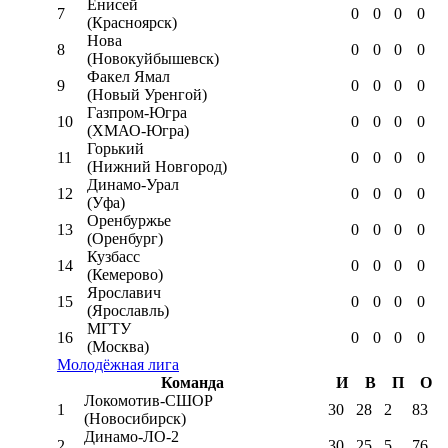
Енисей
7
0
0
0
0
(Красноярск)
Нова
8
0
0
0
0
(Новокуйбышевск)
Факел Ямал
9
0
0
0
0
(Новый Уренгой)
Газпром-Югра
10
0
0
0
0
(ХМАО-Югра)
Горький
11
0
0
0
0
(Нижний Новгород)
Динамо-Урал
12
0
0
0
0
(Уфа)
Оренбуржье
13
0
0
0
0
(Оренбург)
Кузбасс
14
0
0
0
0
(Кемерово)
Ярославич
15
0
0
0
0
(Ярославль)
МГТУ
16
0
0
0
0
(Москва)
Молодёжная лига
Команда
И
В
П
О
Локомотив-CШОР
1
30
28
2
83
(Новосибирск)
Динамо-ЛО-2
2
30
25
5
76