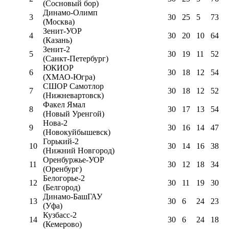
(Сосновый бор)
Динамо-Олимп
3
30
25
5
73
(Москва)
Зенит-УОР
4
30
20
10
64
(Казань)
Зенит-2
5
30
19
11
52
(Санкт-Петербург)
ЮКИОР
6
30
18
12
54
(ХМАО-Югра)
СШОР Самотлор
7
30
18
12
52
(Нижневартовск)
Факел Ямал
8
30
17
13
54
(Новый Уренгой)
Нова-2
9
30
16
14
47
(Новокуйбышевск)
Горький-2
10
30
14
16
38
(Нижний Новгород)
Оренбуржье-УОР
11
30
12
18
34
(Оренбург)
Белогорье-2
12
30
11
19
30
(Белгород)
Динамо-БашГАУ
13
30
6
24
23
(Уфа)
Кузбасс-2
14
30
6
24
18
(Кемерово)