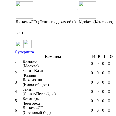
:
Динамо-ЛО (Ленинградская обл.)
Кузбасс (Кемерово)
3
:
0
Суперлига
Команда
И
В
П
О
Динамо
1
0
0
0
0
(Москва)
Зенит-Казань
2
0
0
0
0
(Казань)
Локомотив
3
0
0
0
0
(Новосибирск)
Зенит
4
0
0
0
0
(Санкт-Петербург)
Белогорье
5
0
0
0
0
(Белгород)
Динамо-ЛО
6
0
0
0
0
(Сосновый бор)