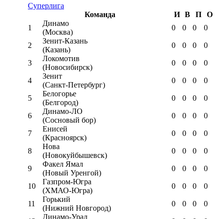
Суперлига
Команда
И
В
П
О
Динамо
1
0
0
0
0
(Москва)
Зенит-Казань
2
0
0
0
0
(Казань)
Локомотив
3
0
0
0
0
(Новосибирск)
Зенит
4
0
0
0
0
(Санкт-Петербург)
Белогорье
5
0
0
0
0
(Белгород)
Динамо-ЛО
6
0
0
0
0
(Сосновый бор)
Енисей
7
0
0
0
0
(Красноярск)
Нова
8
0
0
0
0
(Новокуйбышевск)
Факел Ямал
9
0
0
0
0
(Новый Уренгой)
Газпром-Югра
10
0
0
0
0
(ХМАО-Югра)
Горький
11
0
0
0
0
(Нижний Новгород)
Динамо-Урал