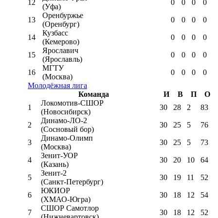
12
0
0
0
0
(Уфа)
Оренбуржье
13
0
0
0
0
(Оренбург)
Кузбасс
14
0
0
0
0
(Кемерово)
Ярославич
15
0
0
0
0
(Ярославль)
МГТУ
16
0
0
0
0
(Москва)
Молодёжная лига
Команда
И
В
П
О
Локомотив-CШОР
1
30
28
2
83
(Новосибирск)
Динамо-ЛО-2
2
30
25
5
76
(Сосновый бор)
Динамо-Олимп
3
30
25
5
73
(Москва)
Зенит-УОР
4
30
20
10
64
(Казань)
Зенит-2
5
30
19
11
52
(Санкт-Петербург)
ЮКИОР
6
30
18
12
54
(ХМАО-Югра)
СШОР Самотлор
7
30
18
12
52
(Нижневартовск)