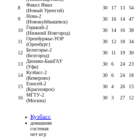
Факел Ямал
8
30
17
13
54
(Новый Уренгой)
Нова-2
9
30
16
14
47
(Новокуйбышевск)
Горький-2
10
30
14
16
38
(Нижний Новгород)
Оренбуржье-УОР
11
30
12
18
34
(Оренбург)
Белогорье-2
12
30
11
19
30
(Белгород)
Динамо-БашГАУ
13
30
6
24
23
(Уфа)
Кузбасс-2
14
30
6
24
18
(Кемерово)
Енисей-2
15
30
4
26
15
(Красноярск)
МГТУ-2
16
30
3
27
12
(Москва)
Кузбасс
домашняя
гостевая
нет игр