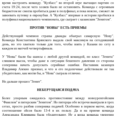
время настроить команду. "Кузбасс" во второй игре вытащил партию со
счета 19:24, после чего хозяев было не остановить. Команда с огромным
бюджетом не смогла пробиться даже в полуфинал, и пока неясно, сможет ли
завоевать путевку в еврокубки. А "Кузбасс" впервые в истории пробился в
полуфинал национального чемпионата, где сыграет с казанским "Зенитом".
ПРОТИВ "НОВЫ" ЕСТЬ ПРИЕМЫ
Действующий чемпион страны дважды обыграл самарскую "Нову".
Команда Константина Брянского выдала свой максимум на сегодняшний
день, но это хватило только для того, чтобы взять у Казани по сету в
каждом из матчей четвертьфинала.
У "Новы" были бы шансы с любой другой командой, но класс "Зенита"
слишком высок, чтобы даже в ситуации бешеного давления со стороны
соперника начать допускать серийные ошибки. Наставник казанцев
Владимир Алекно признал, и что и его подопечные действовали не так
убедительно, как могли бы, и "Нова" сыграла отлично.
Но дальше прошел "Зенит".
НЕБЕРУЩАЯСЯ ПОДАЧА
Более упорным ожидалось противостояние между новоуренгойским
"Факелом" и питерским "Зенитом". Но питерцы обе встречи выиграли в трех
сетах, просто разбив соперника подачей. Особенно в первом матче, когда
соотношение эйсов было 13-4 в их пользу. Да и на приеме команда
Александра Климкина была убедительнее. Ну а когда команда уверенно