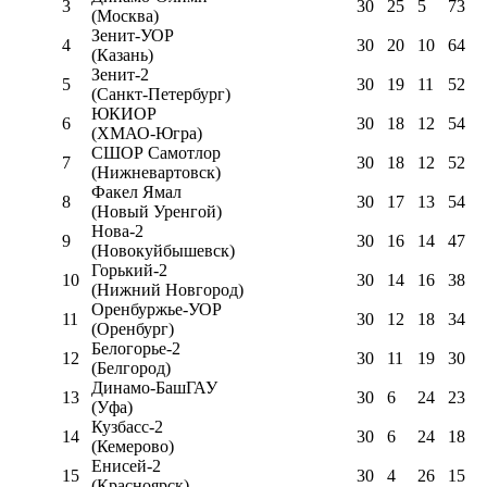
3
30
25
5
73
(Москва)
Зенит-УОР
4
30
20
10
64
(Казань)
Зенит-2
5
30
19
11
52
(Санкт-Петербург)
ЮКИОР
6
30
18
12
54
(ХМАО-Югра)
СШОР Самотлор
7
30
18
12
52
(Нижневартовск)
Факел Ямал
8
30
17
13
54
(Новый Уренгой)
Нова-2
9
30
16
14
47
(Новокуйбышевск)
Горький-2
10
30
14
16
38
(Нижний Новгород)
Оренбуржье-УОР
11
30
12
18
34
(Оренбург)
Белогорье-2
12
30
11
19
30
(Белгород)
Динамо-БашГАУ
13
30
6
24
23
(Уфа)
Кузбасс-2
14
30
6
24
18
(Кемерово)
Енисей-2
15
30
4
26
15
(Красноярск)