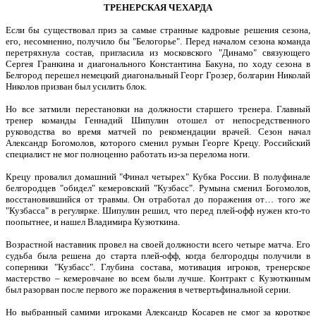
ТРЕНЕРСКАЯ ЧЕХАРДА
Если бы существовал приз за самые странные кадровые решения сезона,
его, несомненно, получило бы "Белогорье". Перед началом сезона команда
перетряхнула состав, пригласила из московского "Динамо" связующего
Сергея Гранкина и диагонального Константина Бакуна, по ходу сезона в
Белгород перешел немецкий диагональный Георг Грозер, болгарин Николай
Николов призван был усилить блок.
Но все затмили перестановки на должности старшего тренера. Главный
тренер команды Геннадий Шипулин отошел от непосредственного
руководства во время матчей по рекомендации врачей. Сезон начал
Александр Богомолов, которого сменил румын Георге Крецу. Российский
специалист не мог полноценно работать из-за перелома ноги.
Крецу провалил домашний "Финал четырех" Кубка России. В полуфинале
белгородцев "обидел" кемеровский "Кузбасс". Румына сменил Богомолов,
восстановившийся от травмы. Он отработал до поражения от… того же
"Кузбасса" в регулярке. Шипулин решил, что перед плей-офф нужен кто-то
поопытнее, и нашел Владимира Кузюткина.
Возрастной наставник провел на своей должности всего четыре матча. Его
судьба была решена до старта плей-офф, когда белгородцы получили в
соперники "Кузбасс". Глубина состава, мотивация игроков, тренерское
мастерство – кемеровчане во всем были лучше. Контракт с Кузюткиным
был разорван после первого же поражения в четвертьфинальной серии.
Но выбранный самими игроками Александр Косарев не смог за короткое