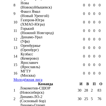
Нова
8
0
0
0
0
(Новокуйбышевск)
Факел Ямал
9
0
0
0
0
(Новый Уренгой)
Газпром-Югра
10
0
0
0
0
(ХМАО-Югра)
Горький
11
0
0
0
0
(Нижний Новгород)
Динамо-Урал
12
0
0
0
0
(Уфа)
Оренбуржье
13
0
0
0
0
(Оренбург)
Кузбасс
14
0
0
0
0
(Кемерово)
Ярославич
15
0
0
0
0
(Ярославль)
МГТУ
16
0
0
0
0
(Москва)
Молодёжная лига
Команда
И
В
П
О
Локомотив-CШОР
1
30
28
2
83
(Новосибирск)
Динамо-ЛО-2
2
30
25
5
76
(Сосновый бор)
Динамо-Олимп