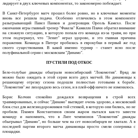
лидирует в двух ключевых компонентах, то закономерно побеждает.
В Санкт-Петербурге матч прошел более ровно, но в ключевые моменты
вновь все решила подача. Особенно отличились в этом компоненте
разыгрывающий Павел Панков и доигровщик Ореоль Камехо. После
окончания игры главный тренер "Факела" Камилло Плачи обратил внимание
на сложную ситуацию, в которую попала его команда из-за травм, но при
этом подчеркнул, что "Зенит" играл здорово, и это главная причина
поражения. Команда в Питере пробилась в еврокубки в первый же год
своего существования. В какой именно турнир – станет ясно после
полуфинальной серии с московским "Динамо".
ПУСТИЛИ ПОД ОТКОС
Бело-голубые дважды обыграли новосибирский "Локомотив". Вряд ли
можно было ожидать в этой серии всего двух матчей. Но динамовцы к
решающему отрезку сезона подошли полностью готовыми к борьбе.
"Локомотив" же лихорадило весь сезон, и в плей-офф ничего не изменилось.
Борис Колчин спокойно дождался возвращения в строй всех
травмированных, и сейчас "Динамо" выглядит очень здорово, а московский
блок стал для железнодорожников той стенкой, в которую они бились, но не
пробили. Пламен Константинов своим жаром пытался как-то завести
команду и напомнить, что в Лиге чемпионов "Локомотив" дважды
обыгрывал "Динамо", но больше чем на сет новосибирцев не хватало. А в
последней партии второго матча динамовцы просто смели соперника с
площадки.