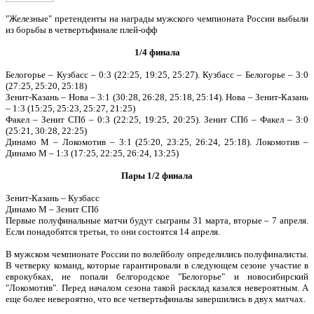
"Железные" претенденты на награды мужского чемпионата России выбыли
из борьбы в четвертьфинале плей-офф
1/4 финала
Белогорье – Кузбасс – 0:3 (22:25, 19:25, 25:27). Кузбасс – Белогорье – 3:0
(27:25, 25:20, 25:18)
Зенит-Казань – Нова – 3:1 (30:28, 26:28, 25:18, 25:14). Нова – Зенит-Казань
– 1:3 (15:25, 25:23, 25:27, 21:25)
Факел – Зенит СПб – 0:3 (22:25, 19:25, 20:25). Зенит СПб – Факел – 3:0
(25:21, 30:28, 22:25)
Динамо М – Локомотив – 3:1 (25:20, 23:25, 26:24, 25:18). Локомотив –
Динамо М – 1:3 (17:25, 22:25, 26:24, 13:25)
Пары 1/2 финала
Зенит-Казань – Кузбасс
Динамо М – Зенит СПб
Первые полуфинальные матчи будут сыграны 31 марта, вторые – 7 апреля.
Если понадобятся третьи, то они состоятся 14 апреля.
В мужском чемпионате России по волейболу определились полуфиналисты.
В четверку команд, которые гарантировали в следующем сезоне участие в
еврокубках, не попали белгородское "Белогорье" и новосибирский
"Локомотив". Перед началом сезона такой расклад казался невероятным. А
еще более невероятно, что все четвертьфиналы завершились в двух матчах.