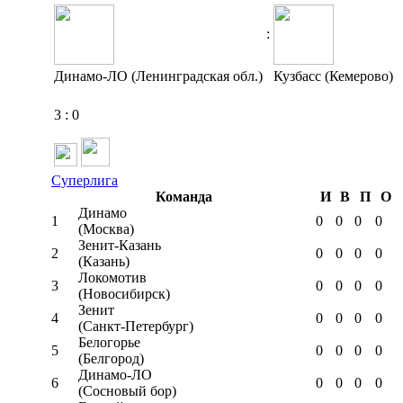
:
Динамо-ЛО (Ленинградская обл.)
Кузбасс (Кемерово)
3
:
0
Суперлига
Команда
И
В
П
О
Динамо
1
0
0
0
0
(Москва)
Зенит-Казань
2
0
0
0
0
(Казань)
Локомотив
3
0
0
0
0
(Новосибирск)
Зенит
4
0
0
0
0
(Санкт-Петербург)
Белогорье
5
0
0
0
0
(Белгород)
Динамо-ЛО
6
0
0
0
0
(Сосновый бор)