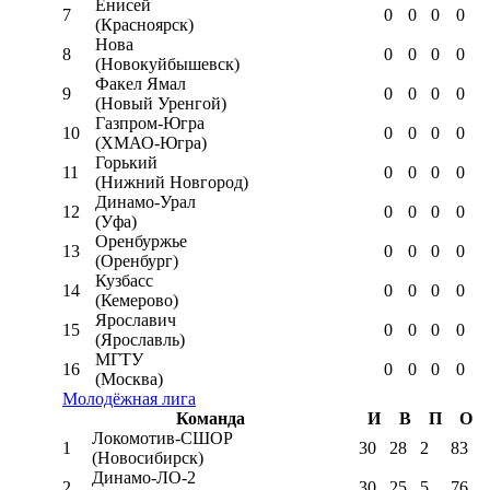
Енисей
7
0
0
0
0
(Красноярск)
Нова
8
0
0
0
0
(Новокуйбышевск)
Факел Ямал
9
0
0
0
0
(Новый Уренгой)
Газпром-Югра
10
0
0
0
0
(ХМАО-Югра)
Горький
11
0
0
0
0
(Нижний Новгород)
Динамо-Урал
12
0
0
0
0
(Уфа)
Оренбуржье
13
0
0
0
0
(Оренбург)
Кузбасс
14
0
0
0
0
(Кемерово)
Ярославич
15
0
0
0
0
(Ярославль)
МГТУ
16
0
0
0
0
(Москва)
Молодёжная лига
Команда
И
В
П
О
Локомотив-CШОР
1
30
28
2
83
(Новосибирск)
Динамо-ЛО-2
2
30
25
5
76