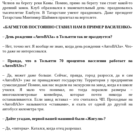
Челнов на берегу реки Камы. Помню, прямо на берегу там стоит какой-то
древний замок. Клуб образовался в знаменательный день: праздновалось
тысячелетие Елабуги. В Татарстане умеют праздновать. Даже президент
Татарстана Минтимер Шаймиев прилетал на вертолете.
«БАГМЕТОВ ПОСТОЯННО СТАВИЛ НАМ В ПРИМЕР ВАСИЛЕНКО»
–
День рождения «АвтоВАЗа» в Тольятти так не празднуется?
– Нет, точно нет. Я вообще не знаю, когда день рождения «АвтоВАЗа». Что-
то даже не интересовался.
–
Правда, что в Тольятти 70 процентов населения работает на
«АвтоВАЗе»?
– Да, может даже больше. Сейчас, правда, город разросся, да и сам
«АвтоВАЗ» уже не принадлежит государству. Территория у предприятия
сумасшедшая! Помню, как нас водили на экскурсии на завод, когда я в школе
учился. Я мало что понимал, но тогда поразили размеры –
многокилометровые конвейеры, которые почти никогда не
останавливаются. Если завод вставал – это считалось ЧП. Проходные на
«АвтоВАЗе» называются «ставками», и ехать от одной до другой на
автобусе километра три.
–
Дайте угадаю, первой вашей машиной были «Жигули»?
– Да, «пятерка». Катался, когда отец разрешал.