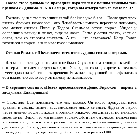
–
После этого фильма не проводили параллелей с вашим эпичным тай-
брейком с «Динамо-ЛО» в Самаре, когда вы отыгрались со счета 6:13?
– Господи, у нас столько эпичных тай-брейков уже было… После двух-трех
взятых брейков показалось, что Ленобласть немного перестала понимать,
кто может сняться. Плюс, у Тодора Скримова летела подача. Увидел у
соперников панику в глазах, сидя на лавке. Легче у сетки стоять, честное
слово, чем со стороны смотреть. А так – что оставалось? Когда Тодор
готовился к подаче, я закрывал глаза и молился.
–
Осенью Романас Шкулявичус всех очень удивил своим интервью.
– Для меня ничего удивительного не было. С уважением отношусь к глубине
его веры – это личное дело каждого. У каждого свои приоритеты, человек
имеет право на всё, что не запрещено. Романас – верующий, но не фанатик в
том плане, что свою веру он никому не навязывает.
–
В середине сезона к «Нове» присоединился Денис Бирюков – парень с
заслугами. Как приняли?
– Спокойно. Все понимаем, что ему тяжело. Он много пропустил из-за
травмы, и сколько займет восстановление никто не знает. Ждать от парня
через неделю после прихода в команду каких-то результатов, по меньшей
мере, глупо. Верю, что мы выйдем в плей-офф, и там он сможет помочь нам
в полную силу. Бирюков – игрок высокого класса, он безусловное усиление
для команды. Он трудолюбивый парень, много занимается индивидуально –
приходит раньше, уходит позже, работает с тренером по ОФП.