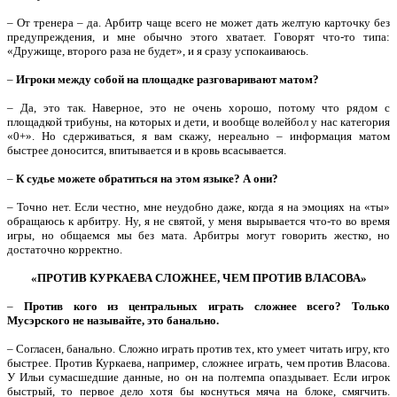
– От тренера – да. Арбитр чаще всего не может дать желтую карточку без
предупреждения, и мне обычно этого хватает. Говорят что-то типа:
«Дружище, второго раза не будет», и я сразу успокаиваюсь.
–
Игроки между собой на площадке разговаривают матом?
– Да, это так. Наверное, это не очень хорошо, потому что рядом с
площадкой трибуны, на которых и дети, и вообще волейбол у нас категория
«0+». Но сдерживаться, я вам скажу, нереально – информация матом
быстрее доносится, впитывается и в кровь всасывается.
–
К судье можете обратиться на этом языке? А они?
– Точно нет. Если честно, мне неудобно даже, когда я на эмоциях на «ты»
обращаюсь к арбитру. Ну, я не святой, у меня вырывается что-то во время
игры, но общаемся мы без мата. Арбитры могут говорить жестко, но
достаточно корректно.
«ПРОТИВ КУРКАЕВА СЛОЖНЕЕ, ЧЕМ ПРОТИВ ВЛАСОВА»
–
Против кого из центральных играть сложнее всего? Только
Мусэрского не называйте, это банально.
– Согласен, банально. Сложно играть против тех, кто умеет читать игру, кто
быстрее. Против Куркаева, например, сложнее играть, чем против Власова.
У Ильи сумасшедшие данные, но он на полтемпа опаздывает. Если игрок
быстрый, то первое дело хотя бы коснуться мяча на блоке, смягчить.