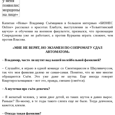
Капитан «Новы» Владимир Съёмщиков в большом интервью «БИЗНЕС
Online» рассказал о красотах Елабуги, выступлении за «Тольяттинский
каучук» и обучении на военном факультете, признался, что провокации
Спиридонова уже не работают, а против Куркаева играть сложнее, чем
против Власова.
«МНЕ НЕ ВЕРЯТ, НО ЭКЗАМЕН ПО СОПРОМАТУ СДАЛ
АВТОМАТОМ»
–
Владимир, часто ли шутят над вашей волейбольной фамилией?
– Слушайте, я играю в одной команде со Свентицкисом и Шкулявичусом,
так что моя фамилия далеко не самая-самая. Понятно, что ко мне многие
обращаются Съём. Это уже даже не шутка. Еще иногда говорят
Квартиросъемщиков – вот это, правда, смешно (смеётся).
–
А шуточки про съём девочек?
– Я женатый человек, у меня двое детей, из таких шуток я давно вырос.
Раньше? По-моему, в те годы такого сленга еще не было. Тогда девчонок,
кажется, клеили.
–
Откуда такая фамилия?