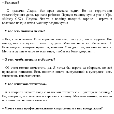
–
Без прав?
– С правами. Ладно, без прав сначала ездил. Но на территории
троллейбусного депо, где папа работал. Первую машину купил уже в Уфе,
«Мазду CX7». Поздно. Что-то я вообще поздний, короче – играть в
волейбол поздно начал, машину поздно купил…
–
У вас есть машина мечты?
– Нет, я не помешан. Есть хорошая машина, она ездит, вот и здорово. По-
моему, мечтать нужно о чем-то другом. Машина не может быть мечтой.
Есть модели, которые нравятся, конечно. Они дорогие, но они не мечта.
Мечтать лучше о мире во всем мире, чтобы все были здоровы…
–
О том, чтобы позвали в сборную?
– Об этом можно помечтать, да. Я хотел бы играть за сборную, но всё
прекрасно понимаю. Есть понятие опыта выступлений в суперлиге, есть
такая вещь, как статистика.
–
У вас неплохая статистика...
– А в сборной играют люди с отличной статистикой. Чувствуете разницу?
Но, наверное, все мечтают и стремятся к этому. Мечтать можно, но важно
при этом реалистом оставаться.
–
Мечта стать профессиональным спортсменом в вас всегда жила?