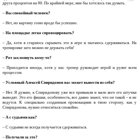
друга процентов на 90. По крайней мере, мне бы хотелось так думать.
–
Вы спокойный человек?
– Нет, но картину гоню вроде бы успешно.
–
На площадке легко спровоцировать?
– Да, хотя я стараюсь скрывать это в игре и пытаюсь сдерживаться. На
тренировке зато можно не держать себя!
–
Рот захлопнуть кому-то?
– Приходится иногда, хотя у нас тренер руководит игрой и рулит всем
процессом.
–
Условный Алексей Спиридонов вас может вывести из себя?
– Нет. Я думаю, к Спиридонову уже все привыкли и мало кого его штучки
выводят. Это его фишки, особенность, все давно знают, что он такой – и не
ведутся. К специально созданным провокациям в твою сторону, как у
Спиридонова, нужно относиться спокойно.
–
А с судьями как?
– С судьями не всегда получается сдерживаться.
–
Получали за это?