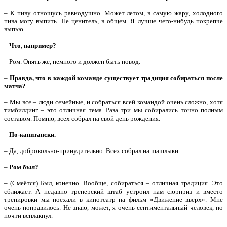
– К пиву отношусь равнодушно. Может летом, в самую жару, холодного
пива могу выпить. Не ценитель, в общем. Я лучше чего-нибудь покрепче
выпью.
–
Что, например?
– Ром. Опять же, немного и должен быть повод.
–
Правда, что в каждой команде существует традиция собираться после
матча?
– Мы все – люди семейные, и собраться всей командой очень сложно, хотя
тимбилдинг – это отличная тема. Раза три мы собирались точно полным
составом. Помню, всех собрал на свой день рождения.
–
По-капитански.
– Да, добровольно-принудительно. Всех собрал на шашлыки.
–
Ром был?
– (Смеётся) Был, конечно. Вообще, собираться – отличная традиция. Это
сближает. А недавно тренерский штаб устроил нам сюрприз и вместо
тренировки мы поехали в кинотеатр на фильм «Движение вверх». Мне
очень понравилось. Не знаю, может, я очень сентиментальный человек, но
почти всплакнул.