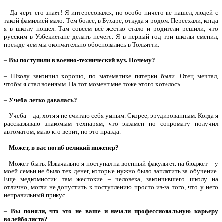
– Да черт его знает! Я интересовался, но особо ничего не нашел, людей с
такой фамилией мало. Тем более, в Бухаре, откуда я родом. Переехали, когда
я в школу пошел. Там совсем всё жестко стало и родители решили, что
русским в Узбекистане делать нечего. Я в первый год три школы сменил,
прежде чем мы окончательно обосновались в Тольятти.
–
Вы поступили в военно-технический вуз. Почему?
– Школу закончил хорошо, по математике пятерки были. Отец мечтал,
чтобы я стал военным. На тот момент мне тоже этого хотелось.
–
Учеба легко давалась?
– Учеба – да, хотя я не считаю себя умным. Скорее, эрудированным. Когда я
рассказываю знакомым технарям, что экзамен по сопромату получил
автоматом, мало кто верит, но это правда.
–
Может, в вас погиб великий инженер?
– Может быть. Изначально я поступал на военный факультет, на бюджет – у
моей семьи не было тех денег, которые нужно было заплатить за обучение.
Еще медкомиссии там жестокие – человека, закончившего школу на
отлично, могли не допустить к поступлению просто из-за того, что у него
неправильный прикус.
–
Вы поняли, что это не ваше и начали профессиональную карьеру
волейболиста?