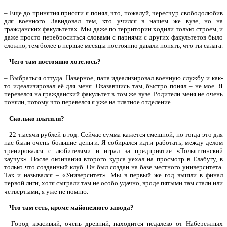
– Еще до принятия присяги я понял, что, пожалуй, чересчур свободолюбив
для военного. Завидовал тем, кто учился в нашем же вузе, но на
гражданских факультетах. Мы даже по территории ходили только строем, и
даже просто переброситься словами с парнями с других факультетов было
сложно, тем более в первые месяцы постоянно давали понять, что ты салага.
–
Чего там постоянно хотелось?
– Выбраться оттуда. Наверное, папа идеализировал военную службу и как-
то идеализировал её для меня. Оказавшись там, быстро понял – не мое. Я
перевелся на гражданский факультет в том же вузе. Родители меня не очень
поняли, потому что перевелся я уже на платное отделение.
–
Сколько платили?
– 22 тысячи рублей в год. Сейчас сумма кажется смешной, но тогда это для
нас были очень большие деньги. Я собирался идти работать, между делом
тренировался с любителями и играл за предприятие «Тольяттинский
каучук». После окончания второго курса уехал на просмотр в Елабугу, в
только что созданный клуб. Он был создан на базе местного университета.
Так и назывался – «Университет». Мы в первый же год вышли в финал
первой лиги, хотя сыграли там не особо удачно, вроде пятыми там стали или
четвертыми, я уже не помню.
–
Что там есть, кроме майонезного завода?
– Город красивый, очень древний, находится недалеко от Набережных