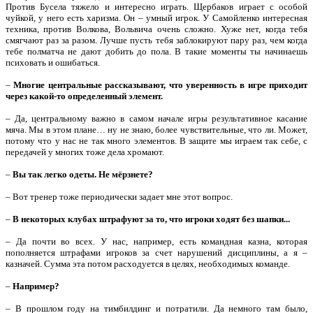
Против Бусела тяжело и интересно играть. Щербаков играет с особой
чуйкой, у него есть харизма. Он – умный игрок. У Самойленко интересная
техника, против Волкова, Вольвича очень сложно. Хуже нет, когда тебя
смягчают раз за разом. Лучше пусть тебя заблокируют пару раз, чем когда
тебе полматча не дают добить до пола. В такие моменты ты начинаешь
психовать и ошибаться.
–
Многие центральные рассказывают, что уверенность в игре приходит
через какой-то определенный элемент.
– Да, центральному важно в самом начале игры результативное касание
мяча. Мы в этом плане… ну не знаю, более чувствительные, что ли. Может,
потому что у нас не так много элементов. В защите мы играем так себе, с
передачей у многих тоже дела хромают.
–
Вы так легко одеты. Не мёрзнете?
– Вот тренер тоже периодически задает мне этот вопрос.
–
В некоторых клубах штрафуют за то, что игроки ходят без шапки...
– Да почти во всех. У нас, например, есть командная казна, которая
пополняется штрафами игроков за счет нарушений дисциплины, а я –
казначей. Сумма эта потом расходуется в целях, необходимых команде.
–
Например?
– В прошлом году на тимбилдинг и потратили. Да немного там было,