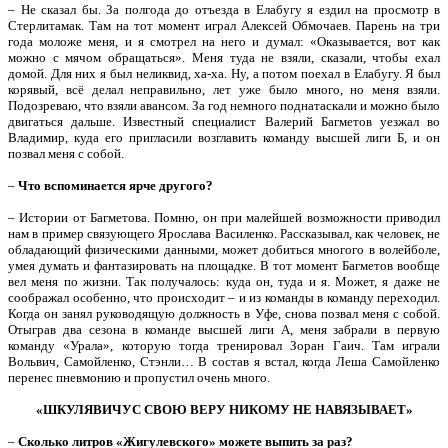
– Не сказал бы. За полгода до отъезда в Елабугу я ездил на просмотр в
Стерлитамак. Там на тот момент играл Алексей Обмочаев. Парень на три
года моложе меня, и я смотрел на него и думал: «Оказывается, вот как
можно с мячом обращаться». Меня туда не взяли, сказали, чтобы ехал
домой. Для них я был неликвид, ха-ха. Ну, а потом поехал в Елабугу. Я был
корявый, всё делал неправильно, лет уже было много, но меня взяли.
Подозреваю, что взяли авансом. За год немного поднатаскали и можно было
двигаться дальше. Известный специалист Валерий Багметов уезжал во
Владимир, куда его пригласили возглавить команду высшей лиги Б, и он
позвал меня с собой.
–
Что вспоминается ярче другого?
– Истории от Багметова. Помню, он при малейшей возможности приводил
нам в пример связующего Ярослава Василенко. Рассказывал, как человек, не
обладающий физическими данными, может добиться многого в волейболе,
умея думать и фантазировать на площадке. В тот момент Багметов вообще
вел меня по жизни. Так получалось: куда он, туда и я. Может, я даже не
соображал особенно, что происходит – и из команды в команду переходил.
Когда он занял руководящую должность в Уфе, снова позвал меня с собой.
Отыграв два сезона в команде высшей лиги А, меня забрали в первую
команду «Урала», которую тогда тренировал Зоран Гаич. Там играли
Вольвич, Самойленко, Стэнли… В состав я встал, когда Леша Самойленко
перенес пневмонию и пропустил очень много.
«ШКУЛЯВИЧУС СВОЮ ВЕРУ НИКОМУ НЕ НАВЯЗЫВАЕТ»
–
Сколько литров «Жигулевского» можете выпить за раз?