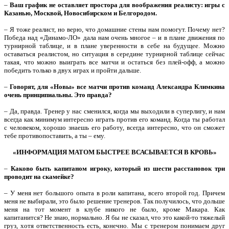
–
Ваш график не оставляет простора для воображения реалисту: игры с
Казанью, Москвой, Новосибирском и Белгородом.
– Я тоже реалист, но верю, что домашние стены нам помогут. Почему нет?
Победа над «Динамо-ЛО» дала нам очень многое – и в плане движения по
турнирной таблице, и в плане уверенности в себе на будущее. Можно
оставаться реалистом, но ситуация в середине турнирной таблице сейчас
такая, что можно выиграть все матчи и остаться без плей-офф, а можно
победить только в двух играх и пройти дальше.
–
Говорят, для «Новы» все матчи против команд Александра Климкина
очень принципиальны. Это правда?
– Да, правда. Тренер у нас сменился, когда мы выходили в суперлигу, и нам
всегда как минимум интересно играть против его команд. Когда ты работал
с человеком, хорошо знаешь его работу, всегда интересно, что он сможет
тебе противопоставить, а ты – ему.
«ИНФОРМАЦИЯ МАТОМ БЫСТРЕЕ ВСАСЫВАЕТСЯ В КРОВЬ»
–
Каково быть капитаном игроку, который из шести расстановок три
проводит на скамейке?
– У меня нет большого опыта в роли капитана, всего второй год. Причем
меня не выбирали, это было решение тренеров. Так получилось, что дольше
меня на тот момент в клубе никого не было, кроме Макара. Как
капитанится? Не знаю, нормально. Я бы не сказал, что это какой-то тяжелый
груз, хотя ответственность есть, конечно. Мы с тренером понимаем друг