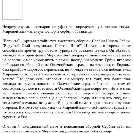
Непредсказуемые сценарии полуфиналов определили участников финала
Мировой лиги - за титул поспорят сербы и бразильцы.
"Веруйте", - кричал в тайм-ауте наставник сборной Сербии Никола Грбич.
"Веруйте! Овай полуфинале Светске Лиги!" И глаза его горели, и от
спокойствия времён группового турнира не осталось и следа. Он вёл свою
команду во второй финал Мировой лиги подряд - главный матч вновь висел
на волоске и мог ускользнуть в самый последний момент. Грбич игроком
побеждал со сборной и на Олимпийских играх, и на чемпионате Европы,
был призёром мирового первенства, но никогда не становился победителем
Мировой лиги. Есть в этом какая-то историческая несправедливость, если
хотите. Это даже если отбросить на минуту тот факт, что балканская
команда не сумела попасть на Олимпийские игры, и без неё - в этом её
состоянии, кураже и готовности Олимпийские игры осиротели. Но это вина
не только многоступенчатого отбора, жертвой которого пали
замечательные парни сербы (а ещё болгары, немцы и много кто ещё), но и
вина самой команды, не сумевшей в нужный момент проявить свои лучшие
стороны. В этом году выступление Мировой лиги - и всё, можно отдыхать и
готовиться к клубному сезону, смотреть Олимпиаду по телевизору и молча
грустить о Рио.
Отличный полуфинальный матч в исполнении сборной Сербии даёт им
шестой шанс выиграть Мировую лигу, заклятый для себя турнир.