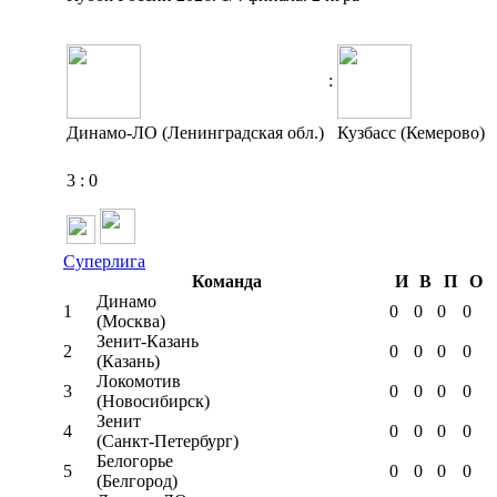
:
Динамо-ЛО (Ленинградская обл.)
Кузбасс (Кемерово)
3
:
0
Суперлига
Команда
И
В
П
О
Динамо
1
0
0
0
0
(Москва)
Зенит-Казань
2
0
0
0
0
(Казань)
Локомотив
3
0
0
0
0
(Новосибирск)
Зенит
4
0
0
0
0
(Санкт-Петербург)
Белогорье
5
0
0
0
0
(Белгород)