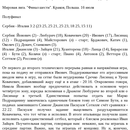
Мировая лига. "Финал шести". Краков, Польша. 16 июля
Полуфинал
Сербия - Италия 3:2 (23:25, 25:21, 25:23, 18:25, 15:11)
Сербия: Йовович (2) - Любурич (18), Ковачевич (20) - Ивович (17), Лисинац
(12) - Подращанин (4), Майсторович (л) - старт; Брджович, Катич (1),
Околич (1), Докич, Станкович (3).
Италия: Джанелли (3) - Зайцев (21), Хуанторена (18) - Ланца (14), Бирарелли
(4) - Бути (2), Колачи (л) - старт; Пиано (4), Антонов (2), Веттори (1),
Соттиле (2), Россини (л).
От первого до второго технического перерыва равная и напряжённая игра,
пока на подачу не отправился Ивович. Поддерживаемые его агрессивным
вводом мяча в игру, на сетке были неудержимы Сречко Лисинац и Урош
Ковачевич, добавлявший жару ещё и в атаке - 20:16. Откровенно говоря,
Никола Йовович вообще предпочитал действовать в основном через
четвёртую зону, изредка вспоминая о Дражене Любуриче во второй или о
Лисинаце в третьей. Единственная попытка отдать пас Марко
Подращанину закончилась одиночным блоком тому от Симоне Бути, а на
подачах заменившего Симоне Джанелли Паскуале Сотилле счёт сравнялся -
22:22. Паскуале получил задание выцеливать раздухарившегося
Ковачевича, что тот чётко и исполнял. В итоге итальянцы получили шанс
исполнить один-единственный сетбол, который с блеском реализовал Иван
Зайцев. Поучительная партия, говорящая нам: неважно, как ты играешь в
середине партии. Важно, как ты играешь её концовку. Ну и, конечно,