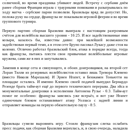
солнечной, во время праздника убивают людей. Встречу с сербами днём
ранее сборная Франции играла с траурными повязками и разыгрывалась по
ходу матча - сербские парни позволяли. Бразильцы вряд ли допустят. Но,
положа руку на сердце, французы не показывали игровой феерии и во время
группового турнира.
Первую партию сборная Бразилии выиграла с настоящим разгромным
счётом для волейбола высшего уровня - 16:25. И все задействованные ими
козыри, казалось бы, известны давно: при малейшей возможности
задействован первый темп, а в этом сете Бруно пасовал Лукасу даже стоя на
коленях. Отлично работал бразильский блок, атака в порядке всегда, тогда
как французы, пытаясь плести свои привычные волейбольные игровые
кружева, сами же в них и запутывались.
Заменив в конце сета и связующего, и обоих доигровщиков, на второй сет
Лоран Тилли из резервных волейболистов оставил лишь Тревора Клевено
(вместо Николя Марешаля). И Эрвен Нгапет, и Бенжамен Тоньютти на
площадке остались. И именно Клевено своей подачей вынудил Бернардо
Резенде брать тайм-аут ещё до первого технического перерыва. Два эйса и
монументальные доигровки в исполнении Антонена Рузье - 6:3. Тайм-аут
помог не особенно: французы завелись уже всерьёз, и вот уже Нгапет
одиночным блоком останавливает атаку Уолласа с задней линии и
отправляет команды на первую обязательную паузу - 8:5.
Бразильцы сумели выровнять игру. Стоило французам слегка ослабить
пресс подачи, как сборная Бразилии вернулась, и, в свою очередь, наладила