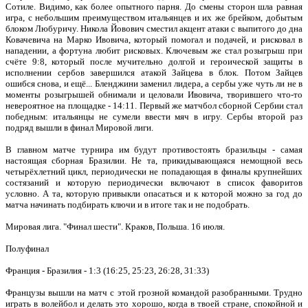
Сотиле. Видимо, как более опытного парня. До смены сторон шла равная
игра, с небольшим преимуществом итальянцев и их же брейком, добытым
блоком Любуричу. Никола Йовович сместил акцент атаки с выпитого до дна
Ковачевича на Марко Ивовича, который помогал и подачей, и рисковал в
нападении, а фортуна любит рисковых. Ключевым же стал розыгрыш при
счёте 9:8, который после мучительно долгой и героической защиты в
исполнении сербов завершился атакой Зайцева в блок. Потом Зайцев
ошибся снова, и ещё... Бленджини заменил лидера, а сербы уже чуть ли не в
моменты розыгрышей обнимали и целовали Ивовича, творившего что-то
невероятное на площадке - 14:11. Первый же матчбол сборной Сербии стал
победным: итальянцы не сумели ввести мяч в игру. Сербы второй раз
подряд вышли в финал Мировой лиги.
В главном матче турнира им будут противостоять бразильцы - самая
настоящая сборная Бразилии. Не та, прикидывающаяся немощной весь
четырёхлетний цикл, периодически не попадающая в финалы крупнейших
состязаний и которую периодически включают в список фаворитов
условно. А та, которую привыкли опасаться и к которой можно за год до
матча начинать подбирать ключи и в итоге так и не подобрать.
Мировая лига. "Финал шести". Краков, Польша. 16 июля.
Полуфинал
Франция - Бразилия - 1:3 (16:25, 25:23, 26:28, 31:33)
Французы вышли на матч с этой грозной командой разобранными. Трудно
играть в волейбол и делать это хорошо, когда в твоей стране, спокойной и