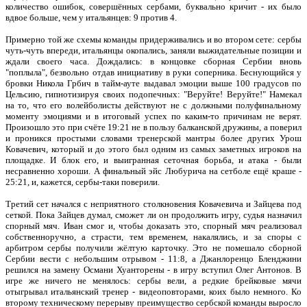
количество ошибок, совершённых сербами, буквально кричит - их было
вдвое больше, чем у итальянцев: 9 против 4.
Примерно той же схемы команды придерживались и во втором сете: сербы
чуть-чуть впереди, итальянцы окопались, заняли выжидательные позиции и
ждали своего часа. Дождались: в концовке сборная Сербии вновь
"поплыла", безвольно отдав инициативу в руки соперника. Беснующийся у
бровки Никола Грбич в тайм-ауте выдавал эмоции выше 100 градусов по
Цельсию, гипнотизируя своих подопечных: "Веруйте! Веруйте!" Намекал
на то, что его волейболисты действуют не с должными полуфинальному
моменту эмоциями и в итоговый успех по каким-то причинам не верят.
Произошло это при счёте 19:21 не в пользу балканской дружины, а поверил
и проникся простыми словами тренерской мантры более других Урош
Ковачевич, который и до этого был одним из самых заметных игроков на
площадке. И блок его, и выигранная сеточная борьба, и атака - были
несравненно хороши. А финальный эйс Любурича на сетболе ещё краше -
25:21, и, кажется, сербы-таки поверили.
Третий сет начался с неприятного столкновения Ковачевича и Зайцева под
сеткой. Пока Зайцев думал, сможет ли он продолжить игру, судья назначил
спорный мяч. Иван смог и, чтобы доказать это, спорный мяч реализовал
собственноручно, а страсти, тем временем, накалялись, и за споры с
арбитром сербы получили жёлтую карточку. Это не помешало сборной
Сербии вести с небольшим отрывом - 11:8, а Джанлоренцо Бленджини
решился на замену Османи Хуанторены - в игру вступил Олег Антонов. В
игре же ничего не менялось: сербы вели, а редкие брейковые мячи
отыгрывал итальянский тренер - видеоповторами, коих было немного. Ко
второму техническому перерыву преимущество сербской команды выросло