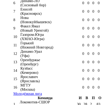
Динамо-ЛО
6
0
0
0
0
(Сосновый бор)
Енисей
7
0
0
0
0
(Красноярск)
Нова
8
0
0
0
0
(Новокуйбышевск)
Факел Ямал
9
0
0
0
0
(Новый Уренгой)
Газпром-Югра
10
0
0
0
0
(ХМАО-Югра)
Горький
11
0
0
0
0
(Нижний Новгород)
Динамо-Урал
12
0
0
0
0
(Уфа)
Оренбуржье
13
0
0
0
0
(Оренбург)
Кузбасс
14
0
0
0
0
(Кемерово)
Ярославич
15
0
0
0
0
(Ярославль)
МГТУ
16
0
0
0
0
(Москва)
Молодёжная лига
Команда
И
В
П
О
Локомотив-CШОР
1
30
28
2
83