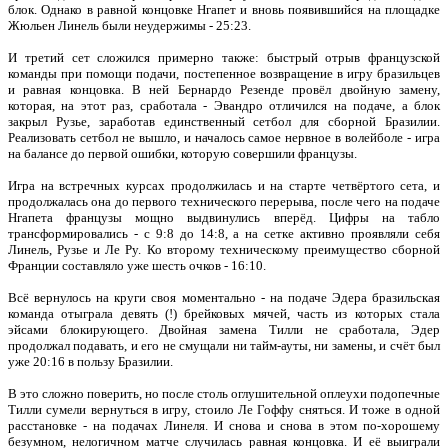
блок. Однако в равной концовке Нгапет и вновь появившийся на площадке
Жюльен Линель были неудержимы - 25:23.
И третий сет сложился примерно также: быстрый отрыв французской
команды при помощи подачи, постепенное возвращение в игру бразильцев
и равная концовка. В ней Бернардо Резенде провёл двойную замену,
которая, на этот раз, сработала - Эвандро отличился на подаче, а блок
закрыл Рузье, заработав единственный сетбол для сборной Бразилии.
Реализовать сетбол не вышло, и началось самое нервное в волейболе - игра
на балансе до первой ошибки, которую совершили французы.
Игра на встречных курсах продолжилась и на старте четвёртого сета, и
продолжалась она до первого технического перерыва, после чего на подаче
Нгапета французы мощно выдвинулись вперёд. Цифры на табло
трансформировались - с 9:8 до 14:8, а на сетке активно проявляли себя
Линель, Рузье и Ле Ру. Ко второму техническому преимущество сборной
Франции составляло уже шесть очков - 16:10.
Всё вернулось на круги своя моментально - на подаче Эдера бразильская
команда отыграла девять (!) брейковых мячей, часть из которых стала
эйсами блокирующего. Двойная замена Тилли не сработала, Эдер
продолжал подавать, и его не смущали ни тайм-ауты, ни замены, и счёт был
уже 20:16 в пользу Бразилии.
В это сложно поверить, но после столь оглушительной оплеухи подопечные
Тилли сумели вернуться в игру, стоило Ле Гоффу сняться. И тоже в одной
расстановке - на подачах Линеля. И снова и снова в этом по-хорошему
безумном, нелогичном матче случилась равная концовка. И её выиграли