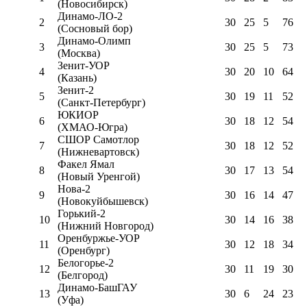
(Новосибирск)
Динамо-ЛО-2
2
30
25
5
76
(Сосновый бор)
Динамо-Олимп
3
30
25
5
73
(Москва)
Зенит-УОР
4
30
20
10
64
(Казань)
Зенит-2
5
30
19
11
52
(Санкт-Петербург)
ЮКИОР
6
30
18
12
54
(ХМАО-Югра)
СШОР Самотлор
7
30
18
12
52
(Нижневартовск)
Факел Ямал
8
30
17
13
54
(Новый Уренгой)
Нова-2
9
30
16
14
47
(Новокуйбышевск)
Горький-2
10
30
14
16
38
(Нижний Новгород)
Оренбуржье-УОР
11
30
12
18
34
(Оренбург)
Белогорье-2
12
30
11
19
30
(Белгород)
Динамо-БашГАУ
13
30
6
24
23
(Уфа)