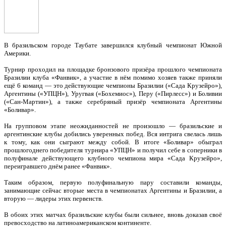
В бразильском городе Таубате завершился клубный чемпионат Южной
Америки.
Турнир проходил на площадке бронзового призёра прошлого чемпионата
Бразилии клуба «Фанвик», а участие в нём помимо хозяев также приняли
ещё 6 команд — это действующие чемпионы Бразилии («Сада Крузейро»),
Аргентины («УПЦН»), Уругвая («Бохемиос»), Перу («Пирлесс») и Боливии
(«Сан-Мартин»), а также серебряный призёр чемпионата Аргентины
«Боливар».
На групповом этапе неожиданностей не произошло — бразильские и
аргентинские клубы добились уверенных побед. Вся интрига свелась лишь
к тому, как они сыграют между собой. В итоге «Боливар» обыграл
прошлогоднего победителя турнира «УПЦН» и получил себе в соперники в
полуфинале действующего клубного чемпиона мира «Сада Крузейро»,
переигравшего днём ранее «Фанвик».
Таким образом, первую полуфинальную пару составили команды,
занимающие сейчас вторые места в чемпионатах Аргентины и Бразилии, а
вторую — лидеры этих первенств.
В обоих этих матчах бразильские клубы были сильнее, вновь доказав своё
превосходство на латиноамериканском континенте.