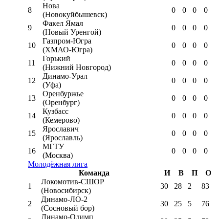
Нова
8
0
0
0
0
(Новокуйбышевск)
Факел Ямал
9
0
0
0
0
(Новый Уренгой)
Газпром-Югра
10
0
0
0
0
(ХМАО-Югра)
Горький
11
0
0
0
0
(Нижний Новгород)
Динамо-Урал
12
0
0
0
0
(Уфа)
Оренбуржье
13
0
0
0
0
(Оренбург)
Кузбасс
14
0
0
0
0
(Кемерово)
Ярославич
15
0
0
0
0
(Ярославль)
МГТУ
16
0
0
0
0
(Москва)
Молодёжная лига
Команда
И
В
П
О
Локомотив-CШОР
1
30
28
2
83
(Новосибирск)
Динамо-ЛО-2
2
30
25
5
76
(Сосновый бор)
Динамо-Олимп