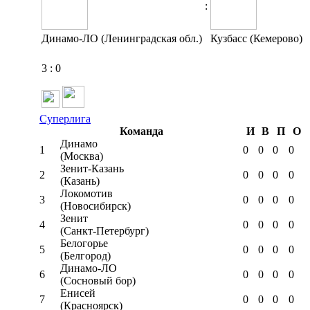
:
Динамо-ЛО (Ленинградская обл.)
Кузбасс (Кемерово)
3
:
0
Суперлига
Команда
И
В
П
О
Динамо
1
0
0
0
0
(Москва)
Зенит-Казань
2
0
0
0
0
(Казань)
Локомотив
3
0
0
0
0
(Новосибирск)
Зенит
4
0
0
0
0
(Санкт-Петербург)
Белогорье
5
0
0
0
0
(Белгород)
Динамо-ЛО
6
0
0
0
0
(Сосновый бор)
Енисей
7
0
0
0
0
(Красноярск)