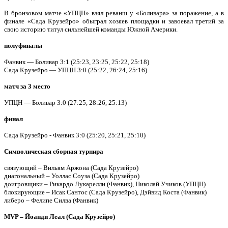
В бронзовом матче «УПЦН» взял реванш у «Боливара» за поражение, а в
финале «Сада Крузейро» обыграл хозяев площадки и завоевал третий за
свою историю титул сильнейшей команды Южной Америки.
полуфиналы
Фанвик — Боливар 3:1 (25:23, 23:25, 25:22, 25:18)
Сада Крузейро — УПЦН 3:0 (25:22, 26:24, 25:16)
матч за 3 место
УПЦН — Боливар 3:0 (27:25, 28:26, 25:13)
финал
Сада Крузейро - Фанвик 3:0 (25:20, 25:21, 25:10)
Символическая сборная турнира
связующий – Вильям Аржона (Сада Крузейро)
диагональный – Уоллас Соуза (Сада Крузейро)
доигровщики – Рикардо Лукарелли (Фанвик), Николай Учиков (УПЦН)
блокирующие – Исак Сантос (Сада Крузейро), Дэйвид Коста (Фанвик)
либеро – Фелипе Силва (Фанвик)
MVP – Йоанди Леал (Сада Крузейро)