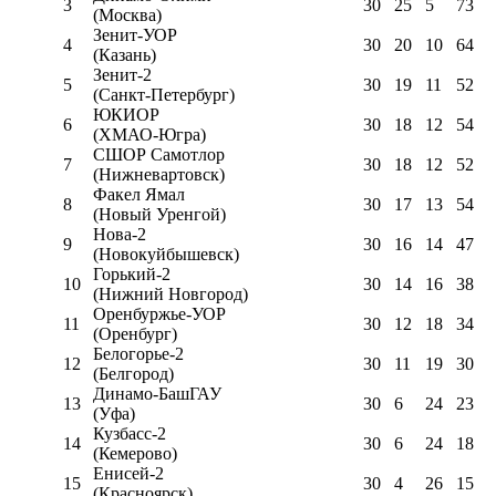
3
30
25
5
73
(Москва)
Зенит-УОР
4
30
20
10
64
(Казань)
Зенит-2
5
30
19
11
52
(Санкт-Петербург)
ЮКИОР
6
30
18
12
54
(ХМАО-Югра)
СШОР Самотлор
7
30
18
12
52
(Нижневартовск)
Факел Ямал
8
30
17
13
54
(Новый Уренгой)
Нова-2
9
30
16
14
47
(Новокуйбышевск)
Горький-2
10
30
14
16
38
(Нижний Новгород)
Оренбуржье-УОР
11
30
12
18
34
(Оренбург)
Белогорье-2
12
30
11
19
30
(Белгород)
Динамо-БашГАУ
13
30
6
24
23
(Уфа)
Кузбасс-2
14
30
6
24
18
(Кемерово)
Енисей-2
15
30
4
26
15
(Красноярск)