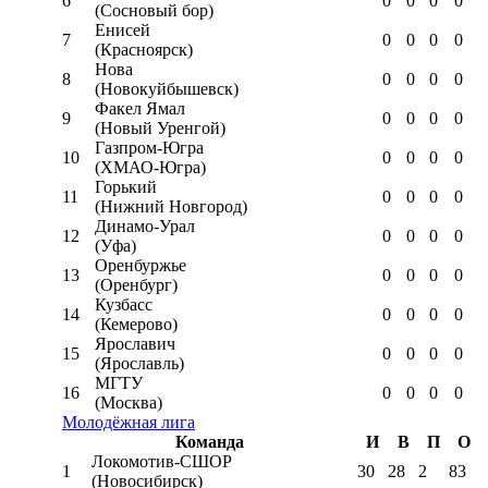
6
0
0
0
0
(Сосновый бор)
Енисей
7
0
0
0
0
(Красноярск)
Нова
8
0
0
0
0
(Новокуйбышевск)
Факел Ямал
9
0
0
0
0
(Новый Уренгой)
Газпром-Югра
10
0
0
0
0
(ХМАО-Югра)
Горький
11
0
0
0
0
(Нижний Новгород)
Динамо-Урал
12
0
0
0
0
(Уфа)
Оренбуржье
13
0
0
0
0
(Оренбург)
Кузбасс
14
0
0
0
0
(Кемерово)
Ярославич
15
0
0
0
0
(Ярославль)
МГТУ
16
0
0
0
0
(Москва)
Молодёжная лига
Команда
И
В
П
О
Локомотив-CШОР
1
30
28
2
83
(Новосибирск)