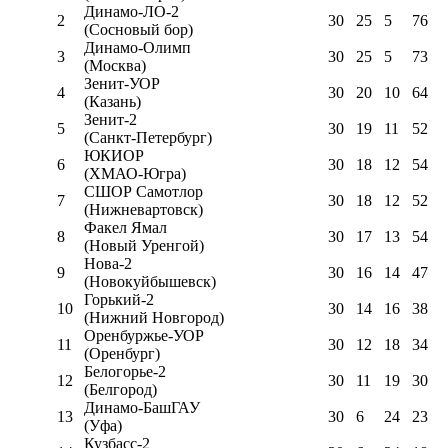
Динамо-ЛО-2
2
30
25
5
76
(Сосновый бор)
Динамо-Олимп
3
30
25
5
73
(Москва)
Зенит-УОР
4
30
20
10
64
(Казань)
Зенит-2
5
30
19
11
52
(Санкт-Петербург)
ЮКИОР
6
30
18
12
54
(ХМАО-Югра)
СШОР Самотлор
7
30
18
12
52
(Нижневартовск)
Факел Ямал
8
30
17
13
54
(Новый Уренгой)
Нова-2
9
30
16
14
47
(Новокуйбышевск)
Горький-2
10
30
14
16
38
(Нижний Новгород)
Оренбуржье-УОР
11
30
12
18
34
(Оренбург)
Белогорье-2
12
30
11
19
30
(Белгород)
Динамо-БашГАУ
13
30
6
24
23
(Уфа)
Кузбасс-2