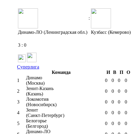
:
Динамо-ЛО (Ленинградская обл.)
Кузбасс (Кемерово)
3
:
0
Суперлига
Команда
И
В
П
О
Динамо
1
0
0
0
0
(Москва)
Зенит-Казань
2
0
0
0
0
(Казань)
Локомотив
3
0
0
0
0
(Новосибирск)
Зенит
4
0
0
0
0
(Санкт-Петербург)
Белогорье
5
0
0
0
0
(Белгород)
Динамо-ЛО