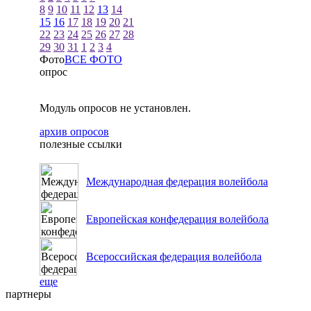
8
9
10
11
12
13
14
15
16
17
18
19
20
21
22
23
24
25
26
27
28
29
30
31
1
2
3
4
Фото
ВСЕ ФОТО
опрос
Модуль опросов не установлен.
архив опросов
полезные ссылки
Международная федерация волейбола
Европейская конфедерация волейбола
Всероссийская федерация волейбола
еще
партнеры