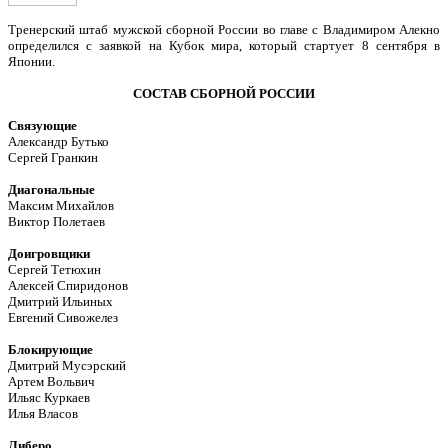
Тренерский штаб мужской сборной России во главе с Владимиром Алекно
определился с заявкой на Кубок мира, который стартует 8 сентября в
Японии.
СОСТАВ СБОРНОЙ РОССИИ
Связующие
Александр Бутько
Сергей Гранкин
Диагональные
Максим Михайлов
Виктор Полетаев
Доигровщики
Сергей Тетюхин
Алексей Спиридонов
Дмитрий Ильиных
Евгений Сивожелез
Блокирующие
Дмитрий Мусэрский
Артем Вольвич
Ильяс Куркаев
Илья Власов
Либеро