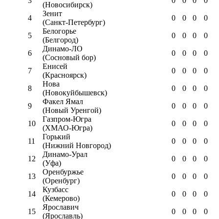
3
0
0
0
0
(Новосибирск)
Зенит
4
0
0
0
0
(Санкт-Петербург)
Белогорье
5
0
0
0
0
(Белгород)
Динамо-ЛО
6
0
0
0
0
(Сосновый бор)
Енисей
7
0
0
0
0
(Красноярск)
Нова
8
0
0
0
0
(Новокуйбышевск)
Факел Ямал
9
0
0
0
0
(Новый Уренгой)
Газпром-Югра
10
0
0
0
0
(ХМАО-Югра)
Горький
11
0
0
0
0
(Нижний Новгород)
Динамо-Урал
12
0
0
0
0
(Уфа)
Оренбуржье
13
0
0
0
0
(Оренбург)
Кузбасс
14
0
0
0
0
(Кемерово)
Ярославич
15
0
0
0
0
(Ярославль)