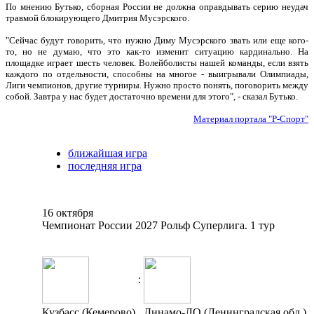
По мнению Бутько, сборная России не должна оправдывать серию неудач
травмой блокирующего Дмитрия Мусэрского.
"Сейчас будут говорить, что нужно Диму Мусэрского звать или еще кого-
то, но не думаю, что это как-то изменит ситуацию кардинально. На
площадке играет шесть человек. Волейболисты нашей команды, если взять
каждого по отдельности, способны на многое - выигрывали Олимпиады,
Лиги чемпионов, другие турниры. Нужно просто понять, поговорить между
собой. Завтра у нас будет достаточно времени для этого", - сказал Бутько.
Материал портала "Р-Спорт"
ближайшая игра
последняя игра
16 октября
Чемпионат России 2027 Рольф Суперлига. 1 тур
:
Кузбасс (Кемерово)
Динамо-ЛО (Ленинградская обл.)