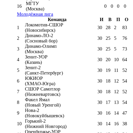
МГТУ
16
0
0
0
0
(Москва)
Молодёжная лига
Команда
И
В
П
О
Локомотив-CШОР
1
30
28
2
83
(Новосибирск)
Динамо-ЛО-2
2
30
25
5
76
(Сосновый бор)
Динамо-Олимп
3
30
25
5
73
(Москва)
Зенит-УОР
4
30
20
10
64
(Казань)
Зенит-2
5
30
19
11
52
(Санкт-Петербург)
ЮКИОР
6
30
18
12
54
(ХМАО-Югра)
СШОР Самотлор
7
30
18
12
52
(Нижневартовск)
Факел Ямал
8
30
17
13
54
(Новый Уренгой)
Нова-2
9
30
16
14
47
(Новокуйбышевск)
Горький-2
10
30
14
16
38
(Нижний Новгород)
Оренбуржье-УОР