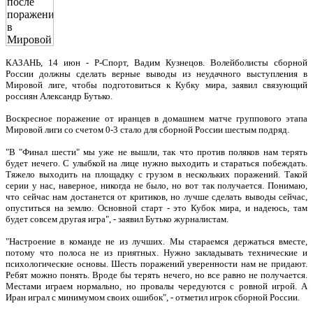
КАЗАНЬ, 14 июн - Р-Спорт, Вадим Кузнецов. Волейболисты сборной
России должны сделать верные выводы из неудачного выступления в
Мировой лиге, чтобы подготовиться к Кубку мира, заявил связующий
россиян Александр Бутько.
Воскресное поражение от иранцев в домашнем матче группового этапа
Мировой лиги со счетом 0-3 стало для сборной России шестым подряд.
"В "Финал шести" мы уже не вышли, так что против поляков нам терять
будет нечего. С улыбкой на лице нужно выходить и стараться побеждать.
Тяжело выходить на площадку с грузом в нескольких поражений. Такой
серии у нас, наверное, никогда не было, но вот так получается. Понимаю,
что сейчас нам достанется от критиков, но лучше сделать выводы сейчас,
опуститься на землю. Основной старт - это Кубок мира, и надеюсь, там
будет совсем другая игра", - заявил Бутько журналистам.
"Настроение в команде не из лучших. Мы стараемся держаться вместе,
потому что полоса не из приятных. Нужно закладывать технические и
психологические основы. Шесть поражений уверенности нам не придают.
Ребят можно понять. Вроде бы терять нечего, но все равно не получается.
Местами играем нормально, но провалы чередуются с ровной игрой. А
Иран играл с минимумом своих ошибок", - отметил игрок сборной России.