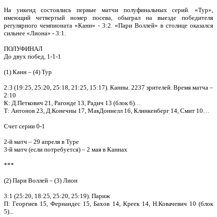
На уикенд состоялись первые матчи полуфинальных серий. «Тур»,
имеющий четвертый номер посева, обыграл на выезде победителя
регулярного чемпионата «Канн» - 3:2. «Пари Воллей» в столице оказался
сильнее «Лиона» - 3:1.
ПОЛУФИНАЛ
До двух побед, 1-1-1
(1) Канн – (4) Тур
2:3 (19:25, 25:20, 25:18, 21:25, 15:17). Канны. 2237 зрителей. Время матча –
2:10
К: Д.Петкович 21, Рагонде 13, Радич 13 (блок 6)…
Т: Антонов 23, Д.Конечны 17, МакДоннелл 16, Клинкенберг 14, Смит 10…
Счет серии 0-1
2-й матч – 29 апреля в Туре
3-й матч (если потребуется) – 2 мая в Каннах
***
(2) Пари Воллей – (3) Лион
3:1 (25:20, 18:25, 25:20, 25:19). Париж
П: Георгиев 15, Фернандес 15, Бахов 14, Креек 14, Н.Ковачевич 10 (блок
5)...