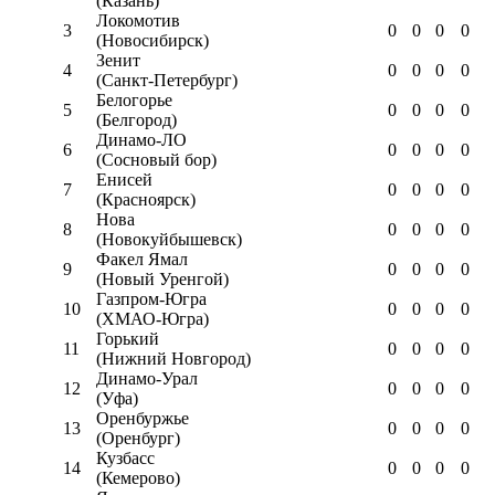
(Казань)
Локомотив
3
0
0
0
0
(Новосибирск)
Зенит
4
0
0
0
0
(Санкт-Петербург)
Белогорье
5
0
0
0
0
(Белгород)
Динамо-ЛО
6
0
0
0
0
(Сосновый бор)
Енисей
7
0
0
0
0
(Красноярск)
Нова
8
0
0
0
0
(Новокуйбышевск)
Факел Ямал
9
0
0
0
0
(Новый Уренгой)
Газпром-Югра
10
0
0
0
0
(ХМАО-Югра)
Горький
11
0
0
0
0
(Нижний Новгород)
Динамо-Урал
12
0
0
0
0
(Уфа)
Оренбуржье
13
0
0
0
0
(Оренбург)
Кузбасс
14
0
0
0
0
(Кемерово)