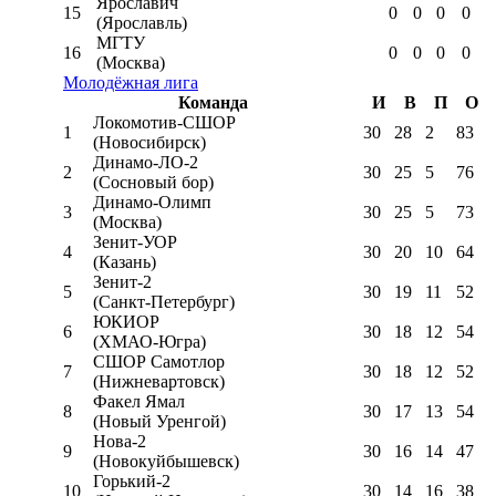
Ярославич
15
0
0
0
0
(Ярославль)
МГТУ
16
0
0
0
0
(Москва)
Молодёжная лига
Команда
И
В
П
О
Локомотив-CШОР
1
30
28
2
83
(Новосибирск)
Динамо-ЛО-2
2
30
25
5
76
(Сосновый бор)
Динамо-Олимп
3
30
25
5
73
(Москва)
Зенит-УОР
4
30
20
10
64
(Казань)
Зенит-2
5
30
19
11
52
(Санкт-Петербург)
ЮКИОР
6
30
18
12
54
(ХМАО-Югра)
СШОР Самотлор
7
30
18
12
52
(Нижневартовск)
Факел Ямал
8
30
17
13
54
(Новый Уренгой)
Нова-2
9
30
16
14
47
(Новокуйбышевск)
Горький-2
10
30
14
16
38