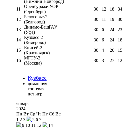
(Нижний Новгород)
Оренбуржье-УОР
11
30
12
18
34
(Оренбург)
Белогорье-2
12
30
11
19
30
(Белгород)
Динамо-БашГАУ
13
30
6
24
23
(Уфа)
Кузбасс-2
14
30
6
24
18
(Кемерово)
Енисей-2
15
30
4
26
15
(Красноярск)
МГТУ-2
16
30
3
27
12
(Москва)
Кузбасс
домашняя
гостевая
нет игр
января
2024
Пн
Вт
Ср
Чт
Пт
Сб
Вс
1
2
3
5
6
7
9
10
11
12
14