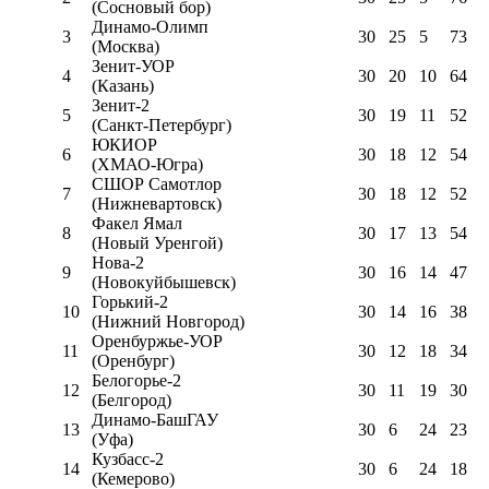
(Сосновый бор)
Динамо-Олимп
3
30
25
5
73
(Москва)
Зенит-УОР
4
30
20
10
64
(Казань)
Зенит-2
5
30
19
11
52
(Санкт-Петербург)
ЮКИОР
6
30
18
12
54
(ХМАО-Югра)
СШОР Самотлор
7
30
18
12
52
(Нижневартовск)
Факел Ямал
8
30
17
13
54
(Новый Уренгой)
Нова-2
9
30
16
14
47
(Новокуйбышевск)
Горький-2
10
30
14
16
38
(Нижний Новгород)
Оренбуржье-УОР
11
30
12
18
34
(Оренбург)
Белогорье-2
12
30
11
19
30
(Белгород)
Динамо-БашГАУ
13
30
6
24
23
(Уфа)
Кузбасс-2
14
30
6
24
18
(Кемерово)