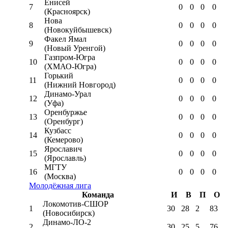
Енисей
7
0
0
0
0
(Красноярск)
Нова
8
0
0
0
0
(Новокуйбышевск)
Факел Ямал
9
0
0
0
0
(Новый Уренгой)
Газпром-Югра
10
0
0
0
0
(ХМАО-Югра)
Горький
11
0
0
0
0
(Нижний Новгород)
Динамо-Урал
12
0
0
0
0
(Уфа)
Оренбуржье
13
0
0
0
0
(Оренбург)
Кузбасс
14
0
0
0
0
(Кемерово)
Ярославич
15
0
0
0
0
(Ярославль)
МГТУ
16
0
0
0
0
(Москва)
Молодёжная лига
Команда
И
В
П
О
Локомотив-CШОР
1
30
28
2
83
(Новосибирск)
Динамо-ЛО-2
2
30
25
5
76