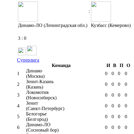
:
Динамо-ЛО (Ленинградская обл.)
Кузбасс (Кемерово)
3
:
0
Суперлига
Команда
И
В
П
О
Динамо
1
0
0
0
0
(Москва)
Зенит-Казань
2
0
0
0
0
(Казань)
Локомотив
3
0
0
0
0
(Новосибирск)
Зенит
4
0
0
0
0
(Санкт-Петербург)
Белогорье
5
0
0
0
0
(Белгород)
Динамо-ЛО
6
0
0
0
0
(Сосновый бор)