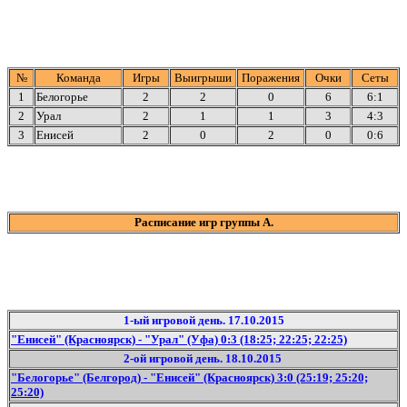
№
Команда
Игры
Выигрыши
Поражения
Очки
Сеты
1
Белогорье
2
2
0
6
6:1
2
Урал
2
1
1
3
4:3
3
Енисей
2
0
2
0
0:6
Расписание игр группы А.
1-ый игровой день. 17.10.2015
"Енисей" (Красноярск) - "Урал" (Уфа) 0:3 (18:25; 22:25; 22:25)
2-ой игровой день. 18.10.2015
"Белогорье" (Белгород) - "Енисей" (Красноярск) 3:0 (25:19; 25:20;
25:20)