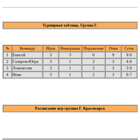
Турнирная таблица. Группа Г.
№
Команда
Игры
Выигрыши
Поражения
Очки
Сеты
1
Енисей
3
3
0
9
9:0
2
Газпром-Югра
3
1
2
3
4:6
3
Локомотив
3
1
2
3
3:6
4
Нова
3
1
2
3
6:7
Расписание игр группы Г. Красноярск