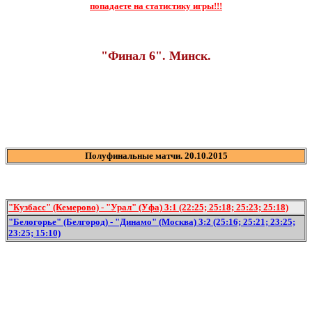
попадаете на статистику игры!!!
"Финал 6". Минск.
Полуфинальные матчи. 20.10.2015
"Кузбасс" (Кемерово) - "Урал" (Уфа) 3:1 (22:25; 25:18; 25:23; 25:18)
"Белогорье" (Белгород) - "Динамо" (Москва) 3:2 (25:16; 25:21; 23:25;
23:25; 15:10)