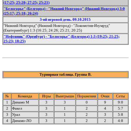
(17:25; 25:20; 27:25; 25:21)
"Белогорье" (Белгород) - "Нижний Новгород" (Нижний Новгород) 3:0
(25:17; 25:18; 26:24)
3-ий игровой день. 09.10.2015
"Нижний Новгород" (Нижний Новгород) - "Локомотив-Изумруд"
(Екатеринбург) 1:3 (16:25; 24:26; 25:21; 20:25)
"Нефтяник" (Оренбург) - "Белогорье" (Белгород) 1:3 (19:25; 21:25;
25:23; 18:25)
Турнирная таблица. Группа В.
№
Команда
Игры
Выигрыши
Поражения
Очки
Сеты
1
Динамо М
3
3
0
9
9:0
2
Факел
3
1
2
4
5:7
3
Урал
3
1
2
3
5:8
4
Динамо-ЛО
3
1
2
2
4:8