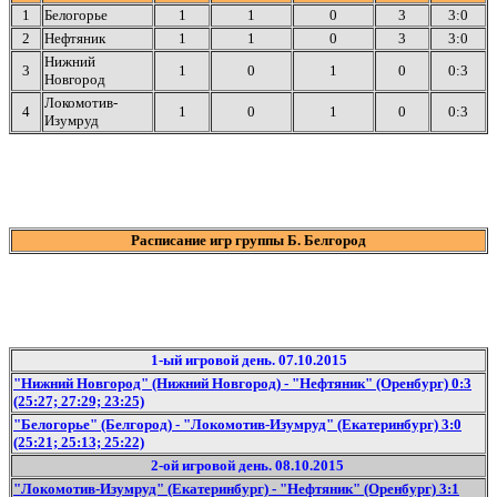
1
Белогорье
1
1
0
3
3:0
2
Нефтяник
1
1
0
3
3:0
Нижний
3
1
0
1
0
0:3
Новгород
Локомотив-
4
1
0
1
0
0:3
Изумруд
Расписание игр группы Б. Белгород
1-ый игровой день. 07.10.2015
"Нижний Новгород" (Нижний Новгород) - "Нефтяник" (Оренбург) 0:3
(25:27; 27:29; 23:25)
"Белогорье" (Белгород) - "Локомотив-Изумруд" (Екатеринбург) 3:0
(25:21; 25:13; 25:22)
2-ой игровой день. 08.10.2015
"Локомотив-Изумруд" (Екатеринбург) - "Нефтяник" (Оренбург) 3:1