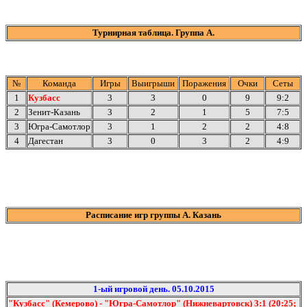
Турнирная таблица. Группа А.
№
Команда
Игры
Выигрыши
Поражения
Очки
Сеты
1
Кузбасс
3
3
0
9
9:2
2
Зенит-Казань
3
2
1
5
7:5
3
Югра-Самотлор
3
1
2
2
4:8
4
Дагестан
3
0
3
2
4:9
Расписание игр группы А. Казань
1-ый игровой день. 05.10.2015
"Кузбасс" (Кемерово) - "Югра-Самотлор" (Нижневартовск) 3:1 (20:25;