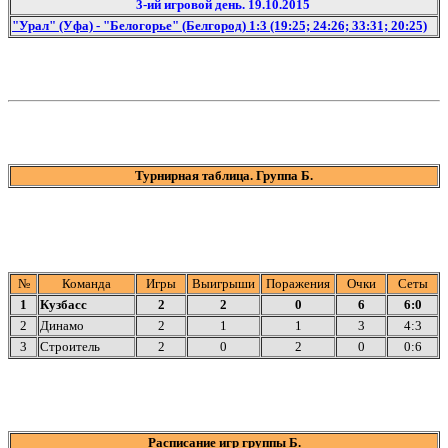
3-ий игровой день. 19.10.2015
"Урал" (Уфа) - "Белогорье" (Белгород) 1:3 (19:25; 24:26; 33:31; 20:25)
Турнирная таблица. Группа Б.
№
Команда
Игры
Выигрыши
Поражения
Очки
Сеты
1
Кузбасс
2
2
0
6
6:0
2
Динамо
2
1
1
3
4:3
3
Строитель
2
0
2
0
0:6
Расписание игр группы Б.