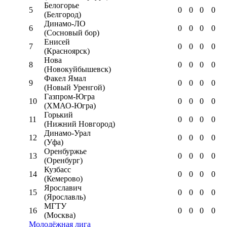
Белогорье
5
0
0
0
0
(Белгород)
Динамо-ЛО
6
0
0
0
0
(Сосновый бор)
Енисей
7
0
0
0
0
(Красноярск)
Нова
8
0
0
0
0
(Новокуйбышевск)
Факел Ямал
9
0
0
0
0
(Новый Уренгой)
Газпром-Югра
10
0
0
0
0
(ХМАО-Югра)
Горький
11
0
0
0
0
(Нижний Новгород)
Динамо-Урал
12
0
0
0
0
(Уфа)
Оренбуржье
13
0
0
0
0
(Оренбург)
Кузбасс
14
0
0
0
0
(Кемерово)
Ярославич
15
0
0
0
0
(Ярославль)
МГТУ
16
0
0
0
0
(Москва)
Молодёжная лига