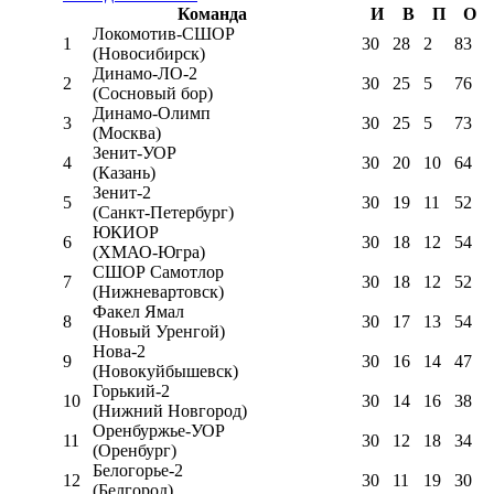
Команда
И
В
П
О
Локомотив-CШОР
1
30
28
2
83
(Новосибирск)
Динамо-ЛО-2
2
30
25
5
76
(Сосновый бор)
Динамо-Олимп
3
30
25
5
73
(Москва)
Зенит-УОР
4
30
20
10
64
(Казань)
Зенит-2
5
30
19
11
52
(Санкт-Петербург)
ЮКИОР
6
30
18
12
54
(ХМАО-Югра)
СШОР Самотлор
7
30
18
12
52
(Нижневартовск)
Факел Ямал
8
30
17
13
54
(Новый Уренгой)
Нова-2
9
30
16
14
47
(Новокуйбышевск)
Горький-2
10
30
14
16
38
(Нижний Новгород)
Оренбуржье-УОР
11
30
12
18
34
(Оренбург)
Белогорье-2
12
30
11
19
30
(Белгород)