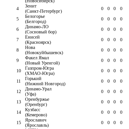
(Новосибирск)
Зенит
4
0
0
0
0
(Санкт-Петербург)
Белогорье
5
0
0
0
0
(Белгород)
Динамо-ЛО
6
0
0
0
0
(Сосновый бор)
Енисей
7
0
0
0
0
(Красноярск)
Нова
8
0
0
0
0
(Новокуйбышевск)
Факел Ямал
9
0
0
0
0
(Новый Уренгой)
Газпром-Югра
10
0
0
0
0
(ХМАО-Югра)
Горький
11
0
0
0
0
(Нижний Новгород)
Динамо-Урал
12
0
0
0
0
(Уфа)
Оренбуржье
13
0
0
0
0
(Оренбург)
Кузбасс
14
0
0
0
0
(Кемерово)
Ярославич
15
0
0
0
0
(Ярославль)