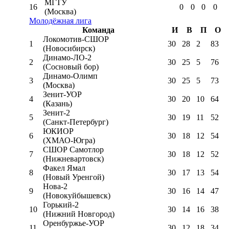
МГТУ
16
0
0
0
0
(Москва)
Молодёжная лига
Команда
И
В
П
О
Локомотив-CШОР
1
30
28
2
83
(Новосибирск)
Динамо-ЛО-2
2
30
25
5
76
(Сосновый бор)
Динамо-Олимп
3
30
25
5
73
(Москва)
Зенит-УОР
4
30
20
10
64
(Казань)
Зенит-2
5
30
19
11
52
(Санкт-Петербург)
ЮКИОР
6
30
18
12
54
(ХМАО-Югра)
СШОР Самотлор
7
30
18
12
52
(Нижневартовск)
Факел Ямал
8
30
17
13
54
(Новый Уренгой)
Нова-2
9
30
16
14
47
(Новокуйбышевск)
Горький-2
10
30
14
16
38
(Нижний Новгород)
Оренбуржье-УОР
11
30
12
18
34