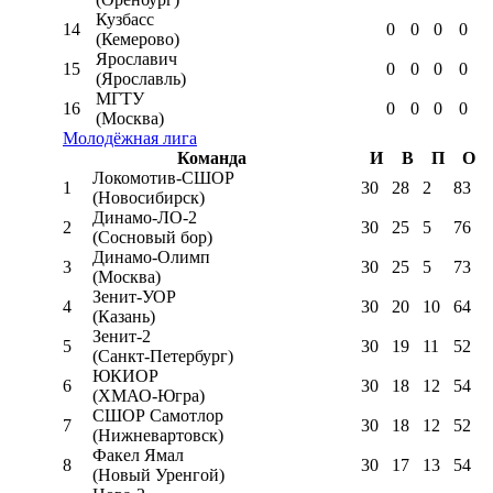
Кузбасс
14
0
0
0
0
(Кемерово)
Ярославич
15
0
0
0
0
(Ярославль)
МГТУ
16
0
0
0
0
(Москва)
Молодёжная лига
Команда
И
В
П
О
Локомотив-CШОР
1
30
28
2
83
(Новосибирск)
Динамо-ЛО-2
2
30
25
5
76
(Сосновый бор)
Динамо-Олимп
3
30
25
5
73
(Москва)
Зенит-УОР
4
30
20
10
64
(Казань)
Зенит-2
5
30
19
11
52
(Санкт-Петербург)
ЮКИОР
6
30
18
12
54
(ХМАО-Югра)
СШОР Самотлор
7
30
18
12
52
(Нижневартовск)
Факел Ямал
8
30
17
13
54
(Новый Уренгой)