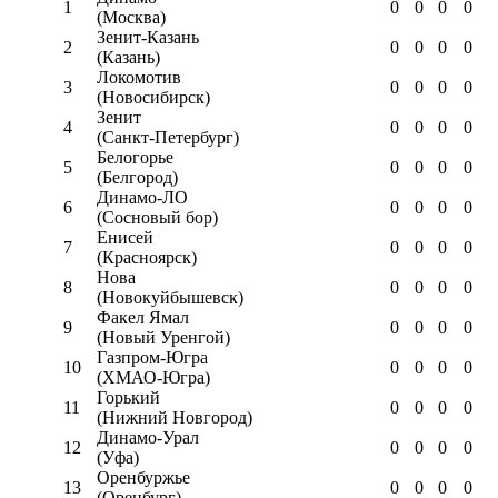
1
0
0
0
0
(Москва)
Зенит-Казань
2
0
0
0
0
(Казань)
Локомотив
3
0
0
0
0
(Новосибирск)
Зенит
4
0
0
0
0
(Санкт-Петербург)
Белогорье
5
0
0
0
0
(Белгород)
Динамо-ЛО
6
0
0
0
0
(Сосновый бор)
Енисей
7
0
0
0
0
(Красноярск)
Нова
8
0
0
0
0
(Новокуйбышевск)
Факел Ямал
9
0
0
0
0
(Новый Уренгой)
Газпром-Югра
10
0
0
0
0
(ХМАО-Югра)
Горький
11
0
0
0
0
(Нижний Новгород)
Динамо-Урал
12
0
0
0
0
(Уфа)
Оренбуржье
13
0
0
0
0
(Оренбург)