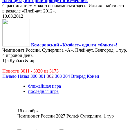
плей-аута, который пройдёт в Кемерове.
С расписанием можно ознакомиться здесь. Или же найти его
в разделе «Плей-аут 2012».
10.03.2012
Кемеровский «Кузбасс» одолел «Факел»!
Чемпионат России. Суперлига «А». Плей-аут. Белгород. 1 тур.
4 игровой день.
1) «Кузбасс&raq
Новости 3011 - 3020 из 3173
Начало
Назад
300
301
302
303
304
Вперед
Конец
ближайшая игра
последняя игра
16 октября
Чемпионат России 2027 Рольф Суперлига. 1 тур