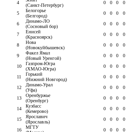
4
0
0
0
0
(Санкт-Петербург)
Белогорье
5
0
0
0
0
(Белгород)
Динамо-ЛО
6
0
0
0
0
(Сосновый бор)
Енисей
7
0
0
0
0
(Красноярск)
Нова
8
0
0
0
0
(Новокуйбышевск)
Факел Ямал
9
0
0
0
0
(Новый Уренгой)
Газпром-Югра
10
0
0
0
0
(ХМАО-Югра)
Горький
11
0
0
0
0
(Нижний Новгород)
Динамо-Урал
12
0
0
0
0
(Уфа)
Оренбуржье
13
0
0
0
0
(Оренбург)
Кузбасс
14
0
0
0
0
(Кемерово)
Ярославич
15
0
0
0
0
(Ярославль)
МГТУ
16
0
0
0
0