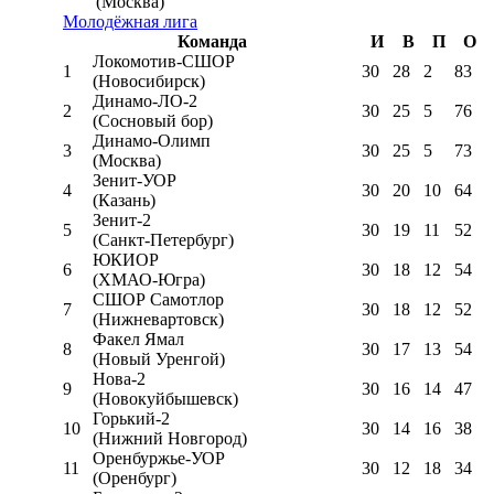
(Москва)
Молодёжная лига
Команда
И
В
П
О
Локомотив-CШОР
1
30
28
2
83
(Новосибирск)
Динамо-ЛО-2
2
30
25
5
76
(Сосновый бор)
Динамо-Олимп
3
30
25
5
73
(Москва)
Зенит-УОР
4
30
20
10
64
(Казань)
Зенит-2
5
30
19
11
52
(Санкт-Петербург)
ЮКИОР
6
30
18
12
54
(ХМАО-Югра)
СШОР Самотлор
7
30
18
12
52
(Нижневартовск)
Факел Ямал
8
30
17
13
54
(Новый Уренгой)
Нова-2
9
30
16
14
47
(Новокуйбышевск)
Горький-2
10
30
14
16
38
(Нижний Новгород)
Оренбуржье-УОР
11
30
12
18
34
(Оренбург)