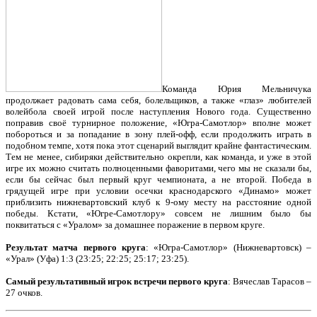
Команда Юрия Мельничука
продолжает радовать сама себя, болельщиков, а также «глаз» любителей
волейбола своей игрой после наступления Нового года. Существенно
поправив своё турнирное положение, «Югра-Самотлор» вполне может
побороться и за попадание в зону плей-офф, если продолжить играть в
подобном темпе, хотя пока этот сценарий выглядит крайне фантастическим.
Тем не менее, сибиряки действительно окрепли, как команда, и уже в этой
игре их можно считать полноценными фаворитами, чего мы не сказали бы,
если бы сейчас был первый круг чемпионата, а не второй. Победа в
грядущей игре при условии осечки краснодарского «Динамо» может
приблизить нижневартовский клуб к 9-ому месту на расстояние одной
победы. Кстати, «Югре-Самотлору» совсем не лишним было бы
поквитаться с «Уралом» за домашнее поражение в первом круге.
Результат матча первого круга
: «Югра-Самотлор» (Нижневартовск) –
«Урал» (Уфа) 1:3 (23:25; 22:25; 25:17; 23:25).
Самый результативный игрок встречи первого круга
: Вячеслав Тарасов –
27 очков.