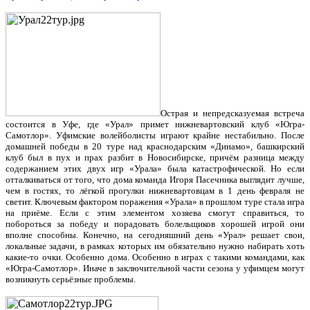
Острая и непредсказуемая встреча
состоится в Уфе, где «Урал» примет нижневартовский клуб «Югра-
Самотлор». Уфимские волейболисты играют крайне нестабильно. После
домашней победы в 20 туре над краснодарским «Динамо», башкирский
клуб был в пух и прах разбит в Новосибирске, причём разница между
содержанием этих двух игр «Урала» была катастрофической. Но если
отталкиваться от того, что дома команда Игоря Пасечника выглядит лучше,
чем в гостях, то лёгкой прогулки нижневартовцам в 1 день февраля не
светит. Ключевым фактором поражения «Урала» в прошлом туре стала игра
на приёме. Если с этим элементом хозяева смогут справиться, то
побороться за победу и порадовать болельщиков хорошей игрой они
вполне способны. Конечно, на сегодняшний день «Урал» решает свои,
локальные задачи, в рамках которых им обязательно нужно набирать хоть
какие-то очки. Особенно дома. Особенно в играх с такими командами, как
«Югра-Самотлор». Иначе в заключительной части сезона у уфимцем могут
возникнуть серьёзные проблемы.