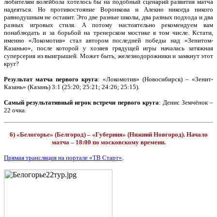
любителям волейбола хотелось бы на подобный сценарий развития матча
надеяться. Но противостояние Воронкова и Алекно никогда никого
равнодушным не оставит. Это две разные школы, два разных подхода и два
разных игровых стиля. А потому настоятельно рекомендуем вам
понаблюдать и за борьбой на тренерском мостике в том числе. Кстати,
именно «Локомотив» стал автором последней победы над «Зенитом-
Казанью», после которой у хозяев грядущей игры началась затяжная
суперсерия из выигрышей. Может быть, железнодорожники и замкнут этот
круг?
Результат матча первого круга
: «Локомотив» (Новосибирск) – «Зенит-
Казань» (Казань) 3:1 (25:20; 25:21; 24:26; 25:15).
Самый результативный игрок встречи первого круга
: Денис Земчёнок –
22 очка.
6) «Белогорье» (Белгород) – «Губерния» (Нижний Новгород). Начало
матча – 18:00 по московскому времени.
Прямая трансляция на портале «ТВ Старт»
.