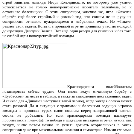
строй капитана команды Игоря Колодинского, по которому уже успели
истосковаться не только новоуренгойские любители волейбола, но и
остальные болельщики. С этим связующим, конечно же, игра «Факела»
обретёт ещё более стройный и ровный вид, что совсем не на руку их
соперникам, отчаянно нуждающимся в набранных очках. Но «Факел»
решает свои задачи. Кстати, в прошлой игре не принимал участия молодой
доигровщик Дмитрий Волков. Вот ещё один резерв для усиления и без того
не слабой игры новоуренгойской команды.
Краснодарским волейболистам
позавидовать сейчас трудно. Они вновь ведут отчаянную борьбу с
«Кузбассом» за места в таблице, а также за выполнение поставленных задач.
И сейчас для «Динамо» наступает такой период, когда каждая осечка может
стать роковой. Да и ситуация с травмами и болезнями ведущих игроков
команды в прошлых турах плюс южанам перед завершающей частью
сезона не добавляет. Но если краснодарская команда планирует
пробиваться в плей-офф, то победа в грядущей выездной игре ей нужна, как
воздух, иначе потом можно не успеть догнать оторвавшихся в очках
соперников даже при максимальном желании и самоотдаче. Иными словами,