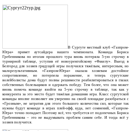
В Сургуте местный клуб «Газпром-
Югра» примет аутсайдера нашего чемпионата. Команда Бориса
Гребенникова по итогам прошлого тура вновь потеряла 5-ую строчку в
турнирной таблице, уступив её новоуренгойскому «Факелу». Выезд в
Белгород для хозяев грядущей игры получился тяжёлым, интересным, но
малорезультативным. «Газпром-Югра» оказала хозяевам достойное
сопротивление, но потерпела поражение, и теперь сургутские
волейболисты дома будут полны решимости реабилитироваться в глазах
собственных болельщиков и одержать победу. Тем более, что она может
вновь помочь команде взойти на 5-ую строчку в таблице, так как у
конкурента за это место будет тяжёлая домашняя игра. Класс сургутской
команды вполне позволяет им уверенно на своей площадке разобраться с
«Грозным», не затратив для этого большого количества сил, которые так
нужны будут команде в играх плей-офф, куда, нет сомнений, «Газпром-
Югра» точно попадает. Поэтому всё, что требуется от подопечных Бориса
Гребенникова – это не выдумывать проблем самим себе. И тогда всё у
хозяев получится.