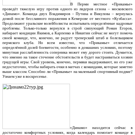
В Перми местное «Прикамье»
проведёт тяжелую игру против одного из лидеров сезона – московского
«Динамо». Команда двух Владимиров – Путина и Викулова – вернулась
домой после бесславного поражения в Кемерове от местного «Кузбасса».
Продолжают уральские волейболисты испытывать определённые кадровые
проблемы. Только-только вернулся в строй связующий Роман Егоров,
набирает кондиции Якимов, а Карпенко и Никитин сейчас не могут помочь
своей команде, что, конечно, не радует тренерский штаб и болельщиком
пермского клуба. Но всем известно, что «Прикамье» отличается
определённой долей боевитости, особенно в домашних условиях, поэтому
минутная расслабленность соперника может ему дорого стоить. Думается,
что именно на такое стечение обстоятельств и будет настраиваться хозяин
грядущей игры. Свой уровень, конечно, пермяки выдерживают, но его уже
недостаточно, чтобы набирать очки в матчах с командами, которые заметно
выше классом. Способно ли «Прикамье» на маленький спортивный подвиг?
Узнаем уже в воскресенье.
«Динамо» находится сейчас в
достаточно комфортных условиях, когда календарь помогает команде в