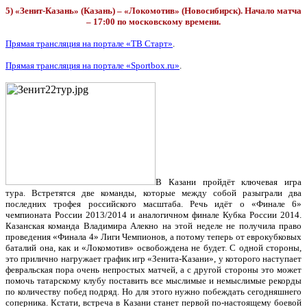
5) «Зенит-Казань» (Казань) – «Локомотив» (Новосибирск). Начало матча
– 17:00 по московскому времени.
Прямая трансляция на портале «ТВ Старт»
.
Прямая трансляция на портале «Sportbox.ru»
.
В Казани пройдёт ключевая игра
тура. Встретятся две команды, которые между собой разыграли два
последних трофея российского масштаба. Речь идёт о «Финале 6»
чемпионата России 2013/2014 и аналогичном финале Кубка России 2014.
Казанская команда Владимира Алекно на этой неделе не получила право
проведения «Финала 4» Лиги Чемпионов, а потому теперь от еврокубковых
баталий она, как и «Локомотив» освобождена не будет. С одной стороны,
это прилично нагружает график игр «Зенита-Казани», у которого наступает
февральская пора очень непростых матчей, а с другой стороны это может
помочь татарскому клубу поставить все мыслимые и немыслимые рекорды
по количеству побед подряд. Но для этого нужно побеждать сегодняшнего
соперника. Кстати, встреча в Казани станет первой по-настоящему боевой