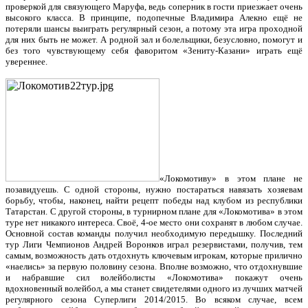
проверкой для связующего Маруфа, ведь соперник в гости приезжает очень
высокого класса. В принципе, подопечные Владимира Алекно ещё не
потеряли шансы выиграть регулярный сезон, а потому эта игра проходной
для них быть не может. А родной зал и болельщики, безусловно, помогут и
без того чувствующему себя фаворитом «Зениту-Казани» играть ещё
увереннее.
«Локомотиву» в этом плане не
позавидуешь. С одной стороны, нужно постараться навязать хозяевам
борьбу, чтобы, наконец, найти рецепт победы над клубом из республики
Татарстан. С другой стороны, в турнирном плане для «Локомотива» в этом
туре нет никакого интереса. Своё, 4-ое место они сохранят в любом случае.
Основной состав команды получил необходимую передышку. Последний
тур Лиги Чемпионов Андрей Воронков играл резервистами, получив, тем
самым, возможность дать отдохнуть ключевым игрокам, которые прилично
«наелись» за первую половину сезона. Вполне возможно, что отдохнувшие
и набравшие сил волейболисты «Локомотива» покажут очень
вдохновенный волейбол, а мы станет свидетелями одного из лучших матчей
регулярного сезона Суперлиги 2014/2015. Во всяком случае, всем