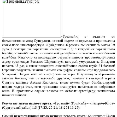
«Грозный», в отличие от
большинства команд Суперлиги, на этой неделе не отдыхал, а принимал на
своём поле нижегородскую «Губернию» в рамках вынесенного матча 19
тура. Несмотря на поражение со счётом 0:3, в каждой из партий была
борьба, а волейболисты из чеченской республики показали вполне боевой
волейбол. Какую-то сумасшедшую результативность продемонстрировал
лидер грозненцев Романас Шкулявичус, который умудрился за 3 партии
напасть 45 раз, а также пополнить очковый запас своего клуба 31 баллом!
Страшно подумать, какими бы были его цифры, если бы игра продолжалась
5 партий. Ни для кого не секрет, что от игры Шкулявичуса «Грозный»
зависит больше, чем от кого-либо другого, поэтому в выездной игре в
Сургуте команде Арсена Кириленко вновь нужен будет бомбардирский
подвиг лидера атак, если грозненцы планируют цепляться за набранные
очки. В противном случае хозяева не оставят аутсайдеру чемпионата
никаких шансов.
Результат матча первого круга
: «Грозный» (Грозный) – «Газпром-Югра»
(Сургутский район) 1:3 (17:25; 25:21; 18:254 19:25).
Самый результативный игрок встречи первого круга
: Константин Бакун