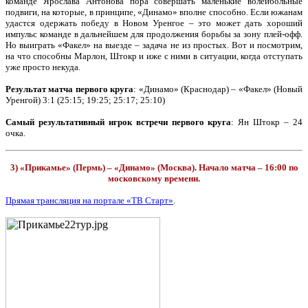
команде Ярослава Антонова пора совершать маленькие волейбольные
подвиги, на которые, в принципе, «Динамо» вполне способно. Если южанам
удастся одержать победу в Новом Уренгое – это может дать хороший
импульс команде в дальнейшем для продолжения борьбы за зону плей-офф.
Но выиграть «Факел» на выезде – задача не из простых. Вот и посмотрим,
на что способны Марлон, Штокр и иже с ними в ситуации, когда отступать
уже просто некуда.
Результат матча первого круга
: «Динамо» (Краснодар) – «Факел» (Новый
Уренгой) 3:1 (25:15; 19:25; 25:17; 25:10)
Самый результативный игрок встречи первого круга
: Ян Штокр – 24
очка.
3) «Прикамье» (Пермь) – «Динамо» (Москва). Начало матча – 16:00 по
московскому времени.
Прямая трансляция на портале «ТВ Старт»
.