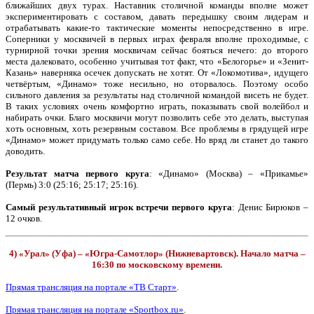
ближайших двух турах. Наставник столичной команды вполне может
экспериментировать с составом, давать передышку своим лидерам и
отрабатывать какие-то тактические моменты непосредственно в игре.
Соперники у москвичей в первых играх февраля вполне проходимые, с
турнирной точки зрения москвичам сейчас бояться нечего: до второго
места далековато, особенно учитывая тот факт, что «Белогорье» и «Зенит-
Казань» наверняка осечек допускать не хотят. От «Локомотива», идущего
четвёртым, «Динамо» тоже несильно, но оторвалось. Поэтому особо
сильного давления за результаты над столичной командой висеть не будет.
В таких условиях очень комфортно играть, показывать свой волейбол и
набирать очки. Благо москвичи могут позволить себе это делать, выступая
хоть основным, хоть резервным составом. Все проблемы в грядущей игре
«Динамо» может придумать только само себе. Но вряд ли станет до такого
доводить.
Результат матча первого круга
: «Динамо» (Москва) – «Прикамье»
(Пермь) 3:0 (25:16; 25:17; 25:16).
Самый результативный игрок встречи первого круга
: Денис Бирюков –
12 очков.
4) «Урал» (Уфа) – «Югра-Самотлор» (Нижневартовск). Начало матча –
16:30 по московскому времени.
Прямая трансляция на портале «ТВ Старт»
.
Прямая трансляция на портале «Sportbox.ru»
.