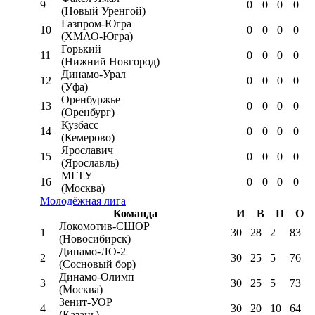
9
0
0
0
0
(Новый Уренгой)
Газпром-Югра
10
0
0
0
0
(ХМАО-Югра)
Горький
11
0
0
0
0
(Нижний Новгород)
Динамо-Урал
12
0
0
0
0
(Уфа)
Оренбуржье
13
0
0
0
0
(Оренбург)
Кузбасс
14
0
0
0
0
(Кемерово)
Ярославич
15
0
0
0
0
(Ярославль)
МГТУ
16
0
0
0
0
(Москва)
Молодёжная лига
Команда
И
В
П
О
Локомотив-CШОР
1
30
28
2
83
(Новосибирск)
Динамо-ЛО-2
2
30
25
5
76
(Сосновый бор)
Динамо-Олимп
3
30
25
5
73
(Москва)
Зенит-УОР
4
30
20
10
64
(Казань)