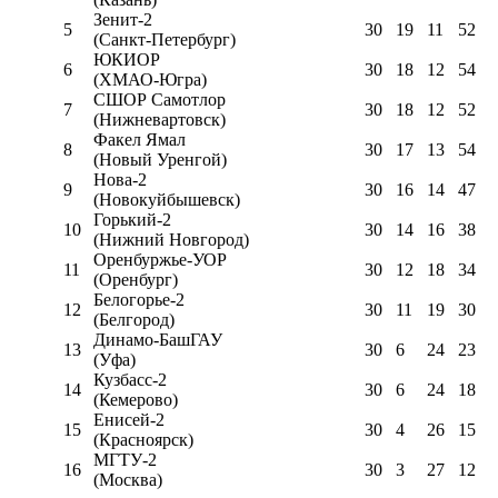
Зенит-2
5
30
19
11
52
(Санкт-Петербург)
ЮКИОР
6
30
18
12
54
(ХМАО-Югра)
СШОР Самотлор
7
30
18
12
52
(Нижневартовск)
Факел Ямал
8
30
17
13
54
(Новый Уренгой)
Нова-2
9
30
16
14
47
(Новокуйбышевск)
Горький-2
10
30
14
16
38
(Нижний Новгород)
Оренбуржье-УОР
11
30
12
18
34
(Оренбург)
Белогорье-2
12
30
11
19
30
(Белгород)
Динамо-БашГАУ
13
30
6
24
23
(Уфа)
Кузбасс-2
14
30
6
24
18
(Кемерово)
Енисей-2
15
30
4
26
15
(Красноярск)
МГТУ-2
16
30
3
27
12
(Москва)