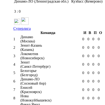
Динамо-ЛО (Ленинградская обл.)
Кузбасс (Кемерово)
3
:
0
Суперлига
Команда
И
В
П
О
Динамо
1
0
0
0
0
(Москва)
Зенит-Казань
2
0
0
0
0
(Казань)
Локомотив
3
0
0
0
0
(Новосибирск)
Зенит
4
0
0
0
0
(Санкт-Петербург)
Белогорье
5
0
0
0
0
(Белгород)
Динамо-ЛО
6
0
0
0
0
(Сосновый бор)
Енисей
7
0
0
0
0
(Красноярск)
Нова
8
0
0
0
0
(Новокуйбышевск)
Факел Ямал