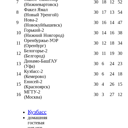
7
30
18
12
52
(Нижневартовск)
Факел Ямал
8
30
17
13
54
(Новый Уренгой)
Нова-2
9
30
16
14
47
(Новокуйбышевск)
Горький-2
10
30
14
16
38
(Нижний Новгород)
Оренбуржье-УОР
11
30
12
18
34
(Оренбург)
Белогорье-2
12
30
11
19
30
(Белгород)
Динамо-БашГАУ
13
30
6
24
23
(Уфа)
Кузбасс-2
14
30
6
24
18
(Кемерово)
Енисей-2
15
30
4
26
15
(Красноярск)
МГТУ-2
16
30
3
27
12
(Москва)
Кузбасс
домашняя
гостевая
нет игр