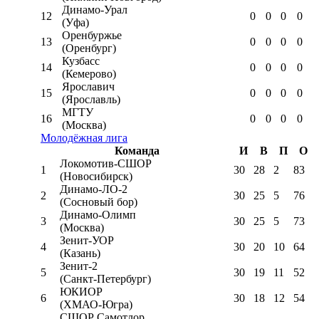
Динамо-Урал
12
0
0
0
0
(Уфа)
Оренбуржье
13
0
0
0
0
(Оренбург)
Кузбасс
14
0
0
0
0
(Кемерово)
Ярославич
15
0
0
0
0
(Ярославль)
МГТУ
16
0
0
0
0
(Москва)
Молодёжная лига
Команда
И
В
П
О
Локомотив-CШОР
1
30
28
2
83
(Новосибирск)
Динамо-ЛО-2
2
30
25
5
76
(Сосновый бор)
Динамо-Олимп
3
30
25
5
73
(Москва)
Зенит-УОР
4
30
20
10
64
(Казань)
Зенит-2
5
30
19
11
52
(Санкт-Петербург)
ЮКИОР
6
30
18
12
54
(ХМАО-Югра)
СШОР Самотлор