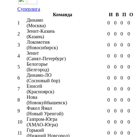
Суперлига
Команда
И
В
П
О
Динамо
1
0
0
0
0
(Москва)
Зенит-Казань
2
0
0
0
0
(Казань)
Локомотив
3
0
0
0
0
(Новосибирск)
Зенит
4
0
0
0
0
(Санкт-Петербург)
Белогорье
5
0
0
0
0
(Белгород)
Динамо-ЛО
6
0
0
0
0
(Сосновый бор)
Енисей
7
0
0
0
0
(Красноярск)
Нова
8
0
0
0
0
(Новокуйбышевск)
Факел Ямал
9
0
0
0
0
(Новый Уренгой)
Газпром-Югра
10
0
0
0
0
(ХМАО-Югра)
Горький
11
0
0
0
0
(Нижний Новгород)