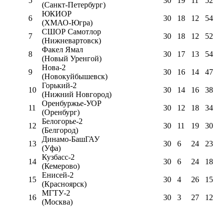
5
30
19
11
52
(Санкт-Петербург)
ЮКИОР
6
30
18
12
54
(ХМАО-Югра)
СШОР Самотлор
7
30
18
12
52
(Нижневартовск)
Факел Ямал
8
30
17
13
54
(Новый Уренгой)
Нова-2
9
30
16
14
47
(Новокуйбышевск)
Горький-2
10
30
14
16
38
(Нижний Новгород)
Оренбуржье-УОР
11
30
12
18
34
(Оренбург)
Белогорье-2
12
30
11
19
30
(Белгород)
Динамо-БашГАУ
13
30
6
24
23
(Уфа)
Кузбасс-2
14
30
6
24
18
(Кемерово)
Енисей-2
15
30
4
26
15
(Красноярск)
МГТУ-2
16
30
3
27
12
(Москва)