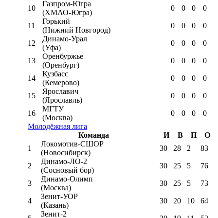
Газпром-Югра
10
0
0
0
0
(ХМАО-Югра)
Горький
11
0
0
0
0
(Нижний Новгород)
Динамо-Урал
12
0
0
0
0
(Уфа)
Оренбуржье
13
0
0
0
0
(Оренбург)
Кузбасс
14
0
0
0
0
(Кемерово)
Ярославич
15
0
0
0
0
(Ярославль)
МГТУ
16
0
0
0
0
(Москва)
Молодёжная лига
Команда
И
В
П
О
Локомотив-CШОР
1
30
28
2
83
(Новосибирск)
Динамо-ЛО-2
2
30
25
5
76
(Сосновый бор)
Динамо-Олимп
3
30
25
5
73
(Москва)
Зенит-УОР
4
30
20
10
64
(Казань)
Зенит-2