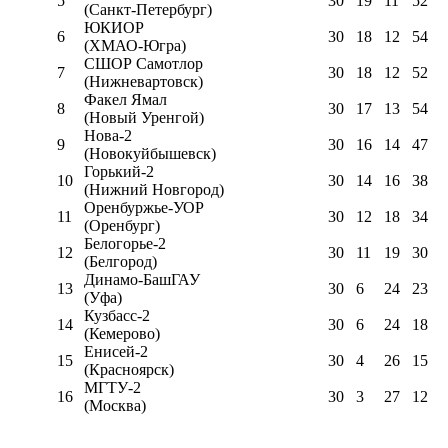
5
30
19
11
52
(Санкт-Петербург)
ЮКИОР
6
30
18
12
54
(ХМАО-Югра)
СШОР Самотлор
7
30
18
12
52
(Нижневартовск)
Факел Ямал
8
30
17
13
54
(Новый Уренгой)
Нова-2
9
30
16
14
47
(Новокуйбышевск)
Горький-2
10
30
14
16
38
(Нижний Новгород)
Оренбуржье-УОР
11
30
12
18
34
(Оренбург)
Белогорье-2
12
30
11
19
30
(Белгород)
Динамо-БашГАУ
13
30
6
24
23
(Уфа)
Кузбасс-2
14
30
6
24
18
(Кемерово)
Енисей-2
15
30
4
26
15
(Красноярск)
МГТУ-2
16
30
3
27
12
(Москва)