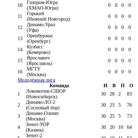
Газпром-Югра
10
0
0
0
0
(ХМАО-Югра)
Горький
11
0
0
0
0
(Нижний Новгород)
Динамо-Урал
12
0
0
0
0
(Уфа)
Оренбуржье
13
0
0
0
0
(Оренбург)
Кузбасс
14
0
0
0
0
(Кемерово)
Ярославич
15
0
0
0
0
(Ярославль)
МГТУ
16
0
0
0
0
(Москва)
Молодёжная лига
Команда
И
В
П
О
Локомотив-CШОР
1
30
28
2
83
(Новосибирск)
Динамо-ЛО-2
2
30
25
5
76
(Сосновый бор)
Динамо-Олимп
3
30
25
5
73
(Москва)
Зенит-УОР
4
30
20
10
64
(Казань)
Зенит-2