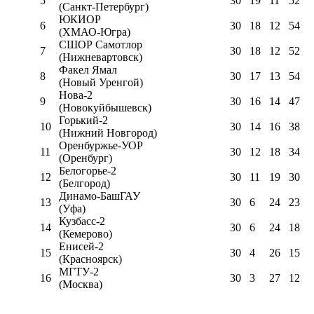
5
30
19
11
52
(Санкт-Петербург)
ЮКИОР
6
30
18
12
54
(ХМАО-Югра)
СШОР Самотлор
7
30
18
12
52
(Нижневартовск)
Факел Ямал
8
30
17
13
54
(Новый Уренгой)
Нова-2
9
30
16
14
47
(Новокуйбышевск)
Горький-2
10
30
14
16
38
(Нижний Новгород)
Оренбуржье-УОР
11
30
12
18
34
(Оренбург)
Белогорье-2
12
30
11
19
30
(Белгород)
Динамо-БашГАУ
13
30
6
24
23
(Уфа)
Кузбасс-2
14
30
6
24
18
(Кемерово)
Енисей-2
15
30
4
26
15
(Красноярск)
МГТУ-2
16
30
3
27
12
(Москва)