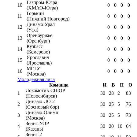
Газпром-Югра
10
0
0
0
0
(ХМАО-Югра)
Горький
11
0
0
0
0
(Нижний Новгород)
Динамо-Урал
12
0
0
0
0
(Уфа)
Оренбуржье
13
0
0
0
0
(Оренбург)
Кузбасс
14
0
0
0
0
(Кемерово)
Ярославич
15
0
0
0
0
(Ярославль)
МГТУ
16
0
0
0
0
(Москва)
Молодёжная лига
Команда
И
В
П
О
Локомотив-CШОР
1
30
28
2
83
(Новосибирск)
Динамо-ЛО-2
2
30
25
5
76
(Сосновый бор)
Динамо-Олимп
3
30
25
5
73
(Москва)
Зенит-УОР
4
30
20
10
64
(Казань)
Зенит-2