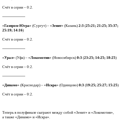
Счёт в серии – 0:2.
--------------------
«
Газпром-Югра
» (Сургут) – «
Зенит
» (Казань)
2:3
(
25:21; 21:25; 35:37;
25:19; 14:16
)
Счёт в серии – 0:2.
--------------------
«
Урал
» (Уфа) – «
Локомотив
» (Новосибирск)
0:3
(
23:25; 14:25; 18:25
)
Счёт в серии – 0:2.
--------------------
«
Динамо
» (Краснодар) – «
Искра
» (Одинцово)
0:3
(
19:25; 25:27; 15:25
)
Счёт в серии – 0:2.
Теперь в полуфинале сыграют между собой «Зенит» и «Локомотив»,
а также «Динамо» и «Искра».