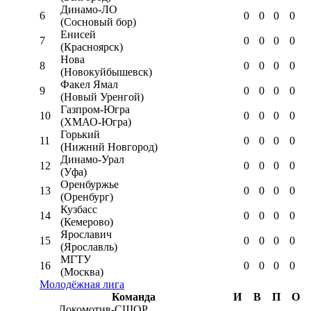
Динамо-ЛО
6
0
0
0
0
(Сосновый бор)
Енисей
7
0
0
0
0
(Красноярск)
Нова
8
0
0
0
0
(Новокуйбышевск)
Факел Ямал
9
0
0
0
0
(Новый Уренгой)
Газпром-Югра
10
0
0
0
0
(ХМАО-Югра)
Горький
11
0
0
0
0
(Нижний Новгород)
Динамо-Урал
12
0
0
0
0
(Уфа)
Оренбуржье
13
0
0
0
0
(Оренбург)
Кузбасс
14
0
0
0
0
(Кемерово)
Ярославич
15
0
0
0
0
(Ярославль)
МГТУ
16
0
0
0
0
(Москва)
Молодёжная лига
Команда
И
В
П
О
Локомотив-CШОР