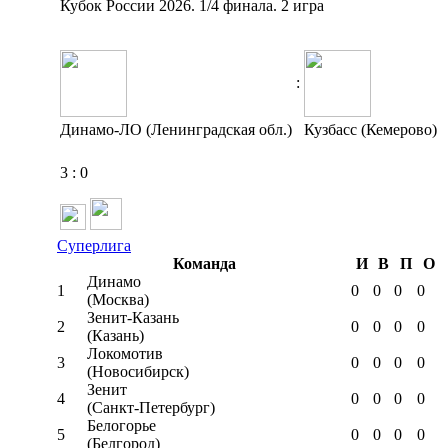
Кубок России 2026. 1/4 финала. 2 игра
:
Динамо-ЛО (Ленинградская обл.)
Кузбасс (Кемерово)
3
:
0
Суперлига
Команда
И
В
П
О
Динамо
1
0
0
0
0
(Москва)
Зенит-Казань
2
0
0
0
0
(Казань)
Локомотив
3
0
0
0
0
(Новосибирск)
Зенит
4
0
0
0
0
(Санкт-Петербург)
Белогорье
5
0
0
0
0
(Белгород)