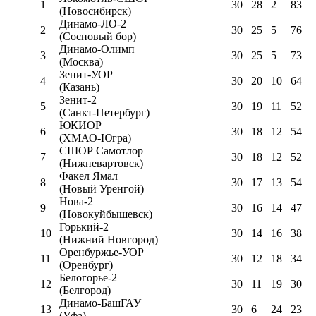
1
30
28
2
83
(Новосибирск)
Динамо-ЛО-2
2
30
25
5
76
(Сосновый бор)
Динамо-Олимп
3
30
25
5
73
(Москва)
Зенит-УОР
4
30
20
10
64
(Казань)
Зенит-2
5
30
19
11
52
(Санкт-Петербург)
ЮКИОР
6
30
18
12
54
(ХМАО-Югра)
СШОР Самотлор
7
30
18
12
52
(Нижневартовск)
Факел Ямал
8
30
17
13
54
(Новый Уренгой)
Нова-2
9
30
16
14
47
(Новокуйбышевск)
Горький-2
10
30
14
16
38
(Нижний Новгород)
Оренбуржье-УОР
11
30
12
18
34
(Оренбург)
Белогорье-2
12
30
11
19
30
(Белгород)
Динамо-БашГАУ
13
30
6
24
23
(Уфа)