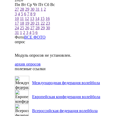
Пн
Вт
Ср
Чт
Пт
Сб
Вс
27
28
29
30
31
1
2
3
4
5
6
7
8
9
10
11
12
13
14
15
16
17
18
19
20
21
22
23
24
25
26
27
28
29
30
31
1
2
3
4
5
6
Фото
ВСЕ ФОТО
опрос
Модуль опросов не установлен.
архив опросов
полезные ссылки
Международная федерация волейбола
Европейская конфедерация волейбола
Всероссийская федерация волейбола