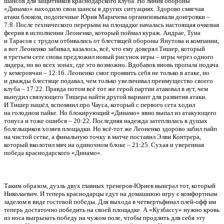
шансов для защитников краснодарского клуба. Но линия обороны
«Динамо» находило свои шансы в других ситуациях. Здорово смягчая
атаки блоком, подопечные Юрия Маричева организовывали доигровки –
7:8. После технического перерыва на площадке началась настоящая очковая
феерия в исполнении Леоненко, который поймал кураж. Андрае, Туиа
и Тарасов с трудом отбивались от блестящей обороны Янутова и компании,
а вот Леоненко забивал, казалось, всё, что ему доверял Тишер, который
в третьем сете снова предложил новый рисунок игры – игры через одного
лидера, но во всех зонах, где это возможно. Вдобавок вновь пропала подача
у кемеровчан – 12:16. Леоненко смог проявить себя не только в атаке, но
и дважды блестяще подавал, чем только увеличивал преимущество своего
клуба – 17:22. Правда потом всё тот же герой партии атаковал в аут, чем
вынудил связующего Тишера найти другой вариант для развития атаки.
И Тишер нашёл, вспомнил про Чауса, который с первого сета ходил
на голодном пайке. Но блокирующий «Динамо» явно выпал из атакующего
тонуса и тоже ошибся – 20:22. Последняя надежда затеплилась в душах
болельщиков хозяев площадки. Но всё-тот же Леоненко здорово забил пайп
на чистой сетке, а финальную точку в матче поставил Элви Контрера,
который вколотил мяч на одиночном блоке – 21:25. Сухая и уверенная
победа краснодарского «Динамо».
Таким образом, дуэль двух главных тренеров-Юриев выиграл тот, который
Николаевич. И теперь краснодарцы едут на домашнюю игру с комфортным
заделом в виде гостевой победы. Для выхода в четвертьфинал плей-офф им
теперь достаточно победить на своей площадке. А «Кузбассу» нужно кровь
из носа выгрызать победу на чужом поле, чтобы продлить для себя эту