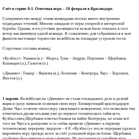
Счёт в серии: 0:1. Ответная игра – 18 февраля в Краснодаре.
Соперничество между этими командами носило много внутренних
подводных течений. Многие ожидали от игры упорной и интересной
борьбы. Однако, в отсутствии зрелищности нельзя было отказать в этот
вечер как минимум одной команде. К сожалению, для собравшихся в зале
фанатов настоящее торжество волейбола на площадке устроили гости.
Стартовые составы команд.
«Кузбасс»: Ушаков (к.) – Мороз, Туиа – Андрае, Порошин – Щербаков,
Кашицын (л.), Галатов (л.).
«Динамо»: Тишер – Яковлев (к.), Леоненко – Контрера, Чаус – Хорошев,
Янутов (л.).
1 партия
. Волейболисты «Динамо» не стали откладывать дело в долгий
ящик и сразу навязали хозяевам свою игру. Блокирующий краснодарцев
Денис Чаус отлично читал игру связующего кемеровчан, что позволило ему
отметиться двумя чехлами уже до первого технического тайм-аута.
Кузбассовец Щербаков ответил блоком на пайпе Контреры, но атаки всё
того же Чауса в доигровке и со съёма привели «Динамо» к первому
техническому перерыву лидером – 4:8. «Кузбассу» после перерыва удалось
выровнять игру прежде всего за счёт успешной игры на блоке. Щербаков
особенно был заметен в этом элементе. Но рассыпаться стройная игра