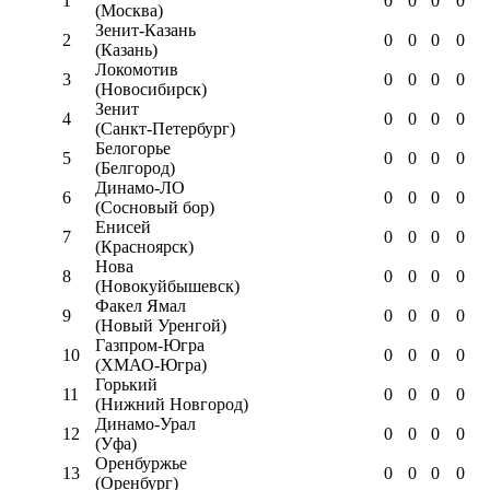
1
0
0
0
0
(Москва)
Зенит-Казань
2
0
0
0
0
(Казань)
Локомотив
3
0
0
0
0
(Новосибирск)
Зенит
4
0
0
0
0
(Санкт-Петербург)
Белогорье
5
0
0
0
0
(Белгород)
Динамо-ЛО
6
0
0
0
0
(Сосновый бор)
Енисей
7
0
0
0
0
(Красноярск)
Нова
8
0
0
0
0
(Новокуйбышевск)
Факел Ямал
9
0
0
0
0
(Новый Уренгой)
Газпром-Югра
10
0
0
0
0
(ХМАО-Югра)
Горький
11
0
0
0
0
(Нижний Новгород)
Динамо-Урал
12
0
0
0
0
(Уфа)
Оренбуржье
13
0
0
0
0
(Оренбург)