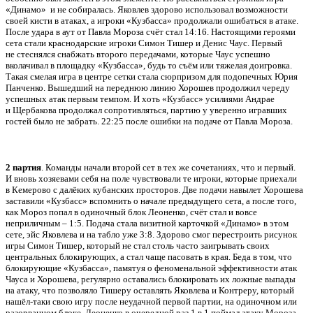
«Динамо» и не собиралась. Яковлев здорово использовал возможности
своей кисти в атаках, а игроки «Кузбасса» продолжали ошибаться в атаке.
После удара в аут от Павла Мороза счёт стал 14:16. Настоящими героями
сета стали краснодарские игроки Симон Тишер и Денис Чаус. Первый
не стеснялся снабжать второго передачами, которые Чаус успешно
вколачивал в площадку «Кузбасса», будь то съём или тяжелая доигровка.
Такая смелая игра в центре сетки стала сюрпризом для подопечных Юрия
Панченко. Вышедший на переднюю линию Хорошев продолжил череду
успешных атак первым темпом. И хоть «Кузбасс» усилиями Андрае
и Щербакова продолжал сопротивляться, партию у уверенно игравших
гостей было не забрать. 22:25 после ошибки на подаче от Павла Мороза.
2 партия
. Команды начали второй сет в тех же сочетаниях, что и первый.
И вновь хозяевами себя на поле чувствовали те игроки, которые приехали
в Кемерово с далёких кубанских просторов. Две подачи навылет Хорошева
заставили «Кузбасс» вспомнить о начале предыдущего сета, а после того,
как Мороз попал в одиночный блок Леоненко, счёт стал и вовсе
неприличным – 1:5. Подача стала визитной карточкой «Динамо» в этом
сете, эйс Яковлева и на табло уже 3:8. Здорово смог перестроить рисунок
игры Симон Тишер, который не стал столь часто заигрывать своих
центральных блокирующих, а стал чаще пасовать в края. Беда в том, что
блокирующие «Кузбасса», памятуя о феноменальной эффективности атак
Чауса и Хорошева, регулярно оставались блокировать их ложные выпады
на атаку, что позволяло Тишеру оставлять Яковлева и Контреру, который
нашёл-таки свою игру после неудачной первой партии, на одиночном или
разорванном блоке. Леоненко в очередной раз 1 в 1 поймал атаку Мороза,