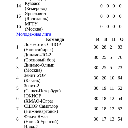
Кузбасс
14
0
0
0
0
(Кемерово)
Ярославич
15
0
0
0
0
(Ярославль)
МГТУ
16
0
0
0
0
(Москва)
Молодёжная лига
Команда
И
В
П
О
Локомотив-CШОР
1
30
28
2
83
(Новосибирск)
Динамо-ЛО-2
2
30
25
5
76
(Сосновый бор)
Динамо-Олимп
3
30
25
5
73
(Москва)
Зенит-УОР
4
30
20
10
64
(Казань)
Зенит-2
5
30
19
11
52
(Санкт-Петербург)
ЮКИОР
6
30
18
12
54
(ХМАО-Югра)
СШОР Самотлор
7
30
18
12
52
(Нижневартовск)
Факел Ямал
8
30
17
13
54
(Новый Уренгой)
Нова-2