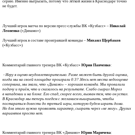
серию. Именно выгрызать, потому что лёгкой жизни в Краснодаре точно
не будет.
Лучший игрок матча по версии пресс-службы ВК «Кузбасс» –
Николай
Леоненко
(«Динамо»)
Лучший игрок в составе проигравшей команды –
Михаил Щербаков
(«Кузбасс»)
Комментарий главного тренера ВК «Кузбасс»
Юрия Панченко
:
-
Игру я оценю неудовлетворительно. Разве может быть другой оценка,
когда мы на своей площадке проиграли 0:3? Здесь нет места недооценке
соперника, мы знали, что «Динамо» – хорошая команда. Мы провалили
подачу и приём, что и сказалось на результате. Слабо сыграл Мороз
в нападении и на блоке. Его спад, скорее всего, вызван тем, что он устал.
В Краснодар мы теперь поедем с желанием выигрывать, чтобы
постараться довести до третьей игры, которую будем играть дома.
Но для этого нужно проявлять характер, сыграть через «не могу». Других
вариантов просто нет.
Комментарий главного тренера ВК «Динамо»
Юрия Маричева
: