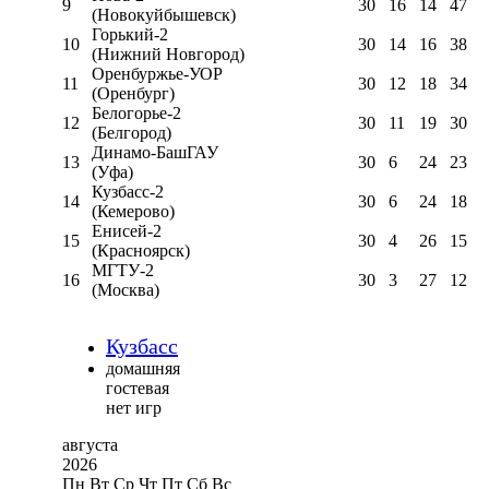
9
30
16
14
47
(Новокуйбышевск)
Горький-2
10
30
14
16
38
(Нижний Новгород)
Оренбуржье-УОР
11
30
12
18
34
(Оренбург)
Белогорье-2
12
30
11
19
30
(Белгород)
Динамо-БашГАУ
13
30
6
24
23
(Уфа)
Кузбасс-2
14
30
6
24
18
(Кемерово)
Енисей-2
15
30
4
26
15
(Красноярск)
МГТУ-2
16
30
3
27
12
(Москва)
Кузбасс
домашняя
гостевая
нет игр
августа
2026
Пн
Вт
Ср
Чт
Пт
Сб
Вс