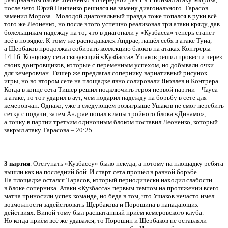
после чего Юрий Панченко решился на замену диагонального. Тарасов
заменил Мороза. Молодой диагональный правда тоже попался в руки всё
того же Леоненко, но после этого успешно реализовал три атаки кряду, дав
болельщикам надежду на то, что в диагонали у «Кузбасса» теперь станет
всё в порядке. К тому же расподавался Андрае, нашёл себя в атаке Туиа,
а Щербаков продолжал собирать коллекцию блоков на атаках Контреры –
14:16. Концовку сета связующий «Кузбасса» Ушаков решил провести через
своих доигровщиков, которые с переменным успехом, но добывали очки
для кемеровчан. Тишер же предлагал сопернику вариативный рисунок
игры, но во втором сете на площадке явно солировали Яковлев и Контрера.
Когда в конце сета Тишер решил подключить героя первой партии – Чауса –
к атаке, то тот ударил в аут, чем подарил надежду на борьбу в сете для
кемеровчан. Однако, уже в следующем розыгрыше Ушаков не смог перебить
сетку с подачи, затем Андрае попал в лапы тройного блока «Динамо»,
а точку в партии третьим одиночным блоком поставил Леоненко, который
закрыл атаку Тарасова – 20:25.
3 партия
. Отступать «Кузбассу» было некуда, а потому на площадку ребята
вышли как на последний бой. И старт сета прошёл в равной борьбе.
На площадке остался Тарасов, который периодически находил слабости
в блоке соперника. Атаки «Кузбасса» первым темпом на протяжении всего
матча приносили успех команде, но беда в том, что Ушаков нечасто имел
возможности задействовать Щербакова и Порошина в нападающих
действиях. Виной тому был расшатанный приём кемеровского клуба.
Но когда приём всё же удавался, то Порошин и Щербаков не оставляли