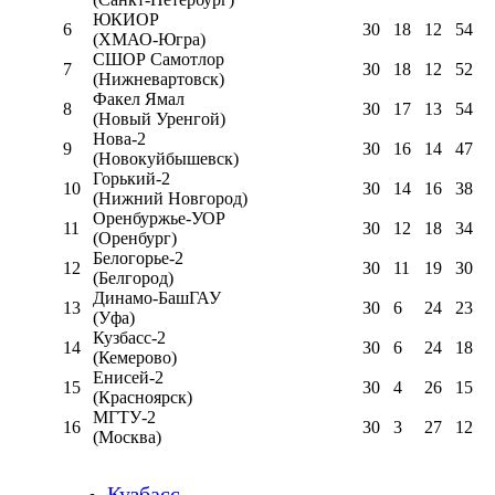
ЮКИОР
6
30
18
12
54
(ХМАО-Югра)
СШОР Самотлор
7
30
18
12
52
(Нижневартовск)
Факел Ямал
8
30
17
13
54
(Новый Уренгой)
Нова-2
9
30
16
14
47
(Новокуйбышевск)
Горький-2
10
30
14
16
38
(Нижний Новгород)
Оренбуржье-УОР
11
30
12
18
34
(Оренбург)
Белогорье-2
12
30
11
19
30
(Белгород)
Динамо-БашГАУ
13
30
6
24
23
(Уфа)
Кузбасс-2
14
30
6
24
18
(Кемерово)
Енисей-2
15
30
4
26
15
(Красноярск)
МГТУ-2
16
30
3
27
12
(Москва)
Кузбасс