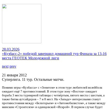
28.03.2026
«Кузбасс-2» победой завершил домашний тур Финала за 13-16
места ГЕОТЕК Молодежной лиги
next
prev
21 января 2012
Суперлига. 11 тур. Остальные матчи.
Помимо игры «Кузбасса» с «Зенитом» в этом туре любителей волейбола
ожидает ещё 7 противостояний. В этом туре зону «Восток» ожидает
борьба 3 места турнирной таблицы с четвёртым, пятого места с шестым, а
также битва аутсайдеров – 7 и 8 мест. На «Западе» интересными станут
противостояния между «Белогорьем» и «Автомобилистом», а также между
минским «Строителем» и одинцовской «Искрой». В первом случае будет