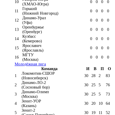
10
0
0
0
0
(ХМАО-Югра)
Горький
11
0
0
0
0
(Нижний Новгород)
Динамо-Урал
12
0
0
0
0
(Уфа)
Оренбуржье
13
0
0
0
0
(Оренбург)
Кузбасс
14
0
0
0
0
(Кемерово)
Ярославич
15
0
0
0
0
(Ярославль)
МГТУ
16
0
0
0
0
(Москва)
Молодёжная лига
Команда
И
В
П
О
Локомотив-CШОР
1
30
28
2
83
(Новосибирск)
Динамо-ЛО-2
2
30
25
5
76
(Сосновый бор)
Динамо-Олимп
3
30
25
5
73
(Москва)
Зенит-УОР
4
30
20
10
64
(Казань)
Зенит-2
5
30
19
11
52
(Санкт-Петербург)