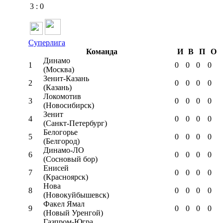
3
:
0
Суперлига
Команда
И
В
П
О
Динамо
1
0
0
0
0
(Москва)
Зенит-Казань
2
0
0
0
0
(Казань)
Локомотив
3
0
0
0
0
(Новосибирск)
Зенит
4
0
0
0
0
(Санкт-Петербург)
Белогорье
5
0
0
0
0
(Белгород)
Динамо-ЛО
6
0
0
0
0
(Сосновый бор)
Енисей
7
0
0
0
0
(Красноярск)
Нова
8
0
0
0
0
(Новокуйбышевск)
Факел Ямал
9
0
0
0
0
(Новый Уренгой)
Газпром-Югра