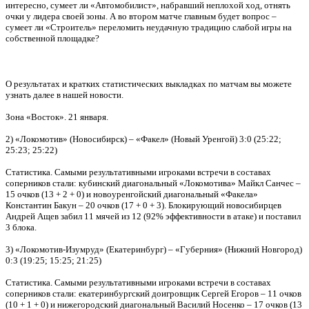
интересно, сумеет ли «Автомобилист», набравший неплохой ход, отнять
очки у лидера своей зоны. А во втором матче главным будет вопрос –
сумеет ли «Строитель» переломить неудачную традицию слабой игры на
собственной площадке?
О результатах и кратких статистических выкладках по матчам вы можете
узнать далее в нашей новости.
Зона «Восток». 21 января.
2) «Локомотив» (Новосибирск) – «Факел» (Новый Уренгой) 3:0 (25:22;
25:23; 25:22)
Статистика. Самыми результативными игроками встречи в составах
соперников стали: кубинский диагональный «Локомотива» Майкл Санчес –
15 очков (13 + 2 + 0) и новоуренгойский диагональный «Факела»
Константин Бакун – 20 очков (17 + 0 + 3). Блокирующий новосибирцев
Андрей Ащев забил 11 мячей из 12 (92% эффективности в атаке) и поставил
3 блока.
3) «Локомотив-Изумруд» (Екатеринбург) – «Губерния» (Нижний Новгород)
0:3 (19:25; 15:25; 21:25)
Статистика. Самыми результативными игроками встречи в составах
соперников стали: екатеринбургский доигровщик Сергей Егоров – 11 очков
(10 + 1 + 0) и нижегородский диагональный Василий Носенко – 17 очков (13