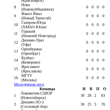
(Красноярск)
Нова
8
0
0
0
0
(Новокуйбышевск)
Факел Ямал
9
0
0
0
0
(Новый Уренгой)
Газпром-Югра
10
0
0
0
0
(ХМАО-Югра)
Горький
11
0
0
0
0
(Нижний Новгород)
Динамо-Урал
12
0
0
0
0
(Уфа)
Оренбуржье
13
0
0
0
0
(Оренбург)
Кузбасс
14
0
0
0
0
(Кемерово)
Ярославич
15
0
0
0
0
(Ярославль)
МГТУ
16
0
0
0
0
(Москва)
Молодёжная лига
Команда
И
В
П
О
Локомотив-CШОР
1
30
28
2
83
(Новосибирск)
Динамо-ЛО-2
2
30
25
5
76
(Сосновый бор)