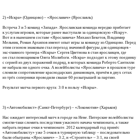
2) «Искра» (Одинцово) – «Ярославич» (Ярославль)
Встреча 3 и 5 команд «Запада». Ярославская команда нередко прибегает
к услугам игроков, которые ранее выступали за одинцовскую «Искру».
Вот и в нынешнем составе «Ярославича» Михаил Бекетов, Владимир
Мельник, Роман Архипов имеют опыт игры за команду из Одинцово. Перед
этим сезоном знаковым стал переход значимой фигуры для одинцовцев -
экс-главного тренера «Искры» Сергея Цветнова в стан ярославцев, где
он стал помощником Олега Молибоги. «Искра» подходит к этому поединку
с серией из двух поражений подряд, в которых команда Роберто Сантилли
не набрала ни одного очка. А волейболисты «Ярославича» в прошлом туре
сломили сопротивление краснодарских динамовцев, причём в двух сетах
из трёх соперники проводили свыше 60 розыгрышей за партию.
Результат матча первого круга: 3:0 в пользу «Искры».
3) «Автомобилист» (Санкт-Петербург) – «Локомотив» (Харьков)
Нас ожидает интересный матч в городе на Неве. Питерские волейболисты
смогли-таки сломить последствия ужасного начача чемпионата, а также
набрать первые очки в чемпионате. 2012 календарный год принёс
«Автомобилисту» уже 5 очков в турнирную таблицу – последовательно
были обыграны «Ярославич» – 3:2, и «Строитель» – 3:1, на своей