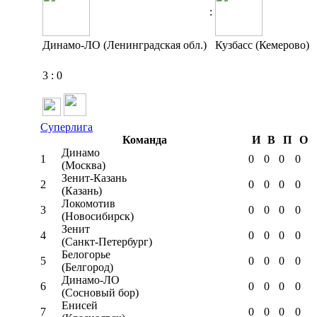
:
Динамо-ЛО (Ленинградская обл.)
Кузбасс (Кемерово)
3
:
0
Суперлига
Команда
И
В
П
О
Динамо
1
0
0
0
0
(Москва)
Зенит-Казань
2
0
0
0
0
(Казань)
Локомотив
3
0
0
0
0
(Новосибирск)
Зенит
4
0
0
0
0
(Санкт-Петербург)
Белогорье
5
0
0
0
0
(Белгород)
Динамо-ЛО
6
0
0
0
0
(Сосновый бор)
Енисей
7
0
0
0
0