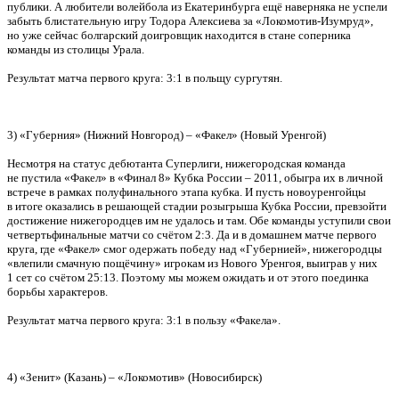
публики. А любители волейбола из Екатеринбурга ещё наверняка не успели
забыть блистательную игру Тодора Алексиева за «Локомотив-Изумруд»,
но уже сейчас болгарский доигровщик находится в стане соперника
команды из столицы Урала.
Результат матча первого круга: 3:1 в польщу сургутян.
3) «Губерния» (Нижний Новгород) – «Факел» (Новый Уренгой)
Несмотря на статус дебютанта Суперлиги, нижегородская команда
не пустила «Факел» в «Финал 8» Кубка России – 2011, обыгра их в личной
встрече в рамках полуфинального этапа кубка. И пусть новоуренгойцы
в итоге оказались в решающей стадии розыгрыша Кубка России, превзойти
достижение нижегородцев им не удалось и там. Обе команды уступили свои
четвертьфинальные матчи со счётом 2:3. Да и в домашнем матче первого
круга, где «Факел» смог одержать победу над «Губернией», нижегородцы
«влепили смачную пощёчину» игрокам из Нового Уренгоя, выиграв у них
1 сет со счётом 25:13. Поэтому мы можем ожидать и от этого поединка
борьбы характеров.
Результат матча первого круга: 3:1 в пользу «Факела».
4) «Зенит» (Казань) – «Локомотив» (Новосибирск)