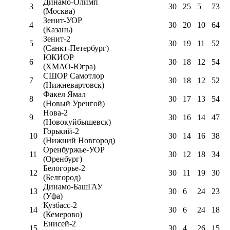
Динамо-Олимп
3
30
25
5
73
(Москва)
Зенит-УОР
4
30
20
10
64
(Казань)
Зенит-2
5
30
19
11
52
(Санкт-Петербург)
ЮКИОР
6
30
18
12
54
(ХМАО-Югра)
СШОР Самотлор
7
30
18
12
52
(Нижневартовск)
Факел Ямал
8
30
17
13
54
(Новый Уренгой)
Нова-2
9
30
16
14
47
(Новокуйбышевск)
Горький-2
10
30
14
16
38
(Нижний Новгород)
Оренбуржье-УОР
11
30
12
18
34
(Оренбург)
Белогорье-2
12
30
11
19
30
(Белгород)
Динамо-БашГАУ
13
30
6
24
23
(Уфа)
Кузбасс-2
14
30
6
24
18
(Кемерово)
Енисей-2
15
30
4
26
15