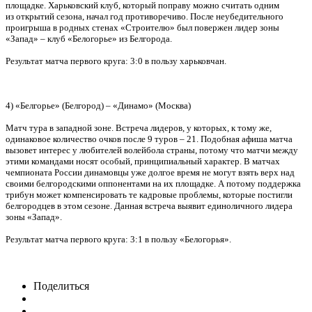
площадке. Харьковский клуб, который поправу можно считать одним
из открытий сезона, начал год противоречиво. После неубедительного
проигрыша в родных стенах «Строителю» был повержен лидер зоны
«Запад» – клуб «Белогорье» из Белгорода.
Результат матча первого круга: 3:0 в пользу харьковчан.
4) «Белгорье» (Белгород) – «Динамо» (Москва)
Матч тура в западной зоне. Встреча лидеров, у которых, к тому же,
одинаковое количество очков после 9 туров – 21. Подобная афиша матча
вызовет интерес у любителей волейбола страны, потому что матчи между
этими командами носят особый, принципиальный характер. В матчах
чемпионата России динамовцы уже долгое время не могут взять верх над
своими белгородскими оппонентами на их площадке. А потому поддержка
трибун может компенсировать те кадровые проблемы, которые постигли
белгородцев в этом сезоне. Данная встреча выявит единоличного лидера
зоны «Запад».
Результат матча первого круга: 3:1 в пользу «Белогорья».
Поделиться