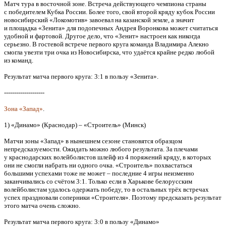
Матч тура в восточной зоне. Встреча действующего чемпиона страны
с победителем Кубка России. Более того, свой второй кряду кубок России
новосибирский «Локомотив» завоевал на казанской земле, а значит
и площадка «Зенита» для подопечных Андрея Воронкова может считаться
удобной и фартовой. Другое дело, что «Зенит» настроен как никогда
серьезно. В гостевой встрече первого круга команда Владимира Алекно
смогла увезти три очка из Новосибирска, что удаётся крайне редко любой
из команд.
Результат матча первого круга: 3:1 в пользу «Зенита».
--------------------
Зона «Запад»
.
1) «Динамо» (Краснодар) – «Строитель» (Минск)
Матчи зоны «Запад» в нынешнем сезоне становятся образцом
непредсказуемости. Ожидать можно любого результата. За плечами
у краснодарских волейболистов шлейф из 4 поряжений кряду, в которых
они не смогли набрать ни одного очка. «Строитель» похвастаться
большими успехами тоже не может – последние 4 игры неизменно
заканчивались со счётом 3:1. Только если в Харькове белорусским
волейболистам удалось одержать победу, то в остальных трёх встречах
успех праздновали соперники «Строителя». Поэтому предсказать результат
этого матча очень сложно.
Результат матча первого круга: 3:0 в пользу «Динамо»