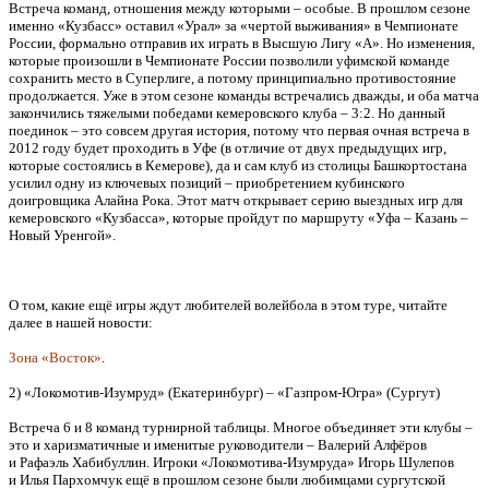
Встреча команд, отношения между которыми – особые. В прошлом сезоне
именно «Кузбасс» оставил «Урал» за «чертой выживания» в Чемпионате
России, формально отправив их играть в Высшую Лигу «А». Но изменения,
которые произошли в Чемпионате России позволили уфимской команде
сохранить место в Суперлиге, а потому принципиально противостояние
продолжается. Уже в этом сезоне команды встречались дважды, и оба матча
закончились тяжелыми победами кемеровского клуба – 3:2. Но данный
поединок – это совсем другая история, потому что первая очная встреча в
2012 году будет проходить в Уфе (в отличие от двух предыдущих игр,
которые состоялись в Кемерове), да и сам клуб из столицы Башкортостана
усилил одну из ключевых позиций – приобретением кубинского
доигровщика Алайна Рока. Этот матч открывает серию выездных игр для
кемеровского «Кузбасса», которые пройдут по маршруту «Уфа – Казань –
Новый Уренгой».
О том, какие ещё игры ждут любителей волейбола в этом туре, читайте
далее в нашей новости:
Зона «Восток»
.
2) «Локомотив-Изумруд» (Екатеринбург) – «Газпром-Югра» (Сургут)
Встреча 6 и 8 команд турнирной таблицы. Многое объединяет эти клубы –
это и харизматичные и именитые руководители – Валерий Алфёров
и Рафаэль Хабибуллин. Игроки «Локомотива-Изумруда» Игорь Шулепов
и Илья Пархомчук ещё в прошлом сезоне были любимцами сургутской