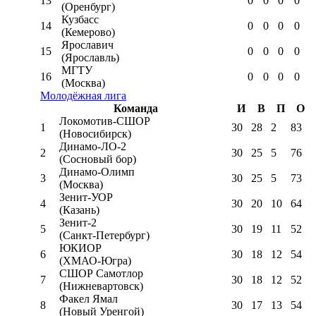
13
0
0
0
0
(Оренбург)
Кузбасс
14
0
0
0
0
(Кемерово)
Ярославич
15
0
0
0
0
(Ярославль)
МГТУ
16
0
0
0
0
(Москва)
Молодёжная лига
Команда
И
В
П
О
Локомотив-CШОР
1
30
28
2
83
(Новосибирск)
Динамо-ЛО-2
2
30
25
5
76
(Сосновый бор)
Динамо-Олимп
3
30
25
5
73
(Москва)
Зенит-УОР
4
30
20
10
64
(Казань)
Зенит-2
5
30
19
11
52
(Санкт-Петербург)
ЮКИОР
6
30
18
12
54
(ХМАО-Югра)
СШОР Самотлор
7
30
18
12
52
(Нижневартовск)
Факел Ямал
8
30
17
13
54
(Новый Уренгой)