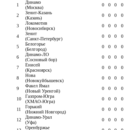
Динамо
1
0
0
0
0
(Москва)
Зенит-Казань
2
0
0
0
0
(Казань)
Локомотив
3
0
0
0
0
(Новосибирск)
Зенит
4
0
0
0
0
(Санкт-Петербург)
Белогорье
5
0
0
0
0
(Белгород)
Динамо-ЛО
6
0
0
0
0
(Сосновый бор)
Енисей
7
0
0
0
0
(Красноярск)
Нова
8
0
0
0
0
(Новокуйбышевск)
Факел Ямал
9
0
0
0
0
(Новый Уренгой)
Газпром-Югра
10
0
0
0
0
(ХМАО-Югра)
Горький
11
0
0
0
0
(Нижний Новгород)
Динамо-Урал
12
0
0
0
0
(Уфа)
Оренбуржье