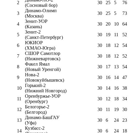
2
30
25
5
76
(Сосновый бор)
Динамо-Олимп
3
30
25
5
73
(Москва)
Зенит-УОР
4
30
20
10
64
(Казань)
Зенит-2
5
30
19
11
52
(Санкт-Петербург)
ЮКИОР
6
30
18
12
54
(ХМАО-Югра)
СШОР Самотлор
7
30
18
12
52
(Нижневартовск)
Факел Ямал
8
30
17
13
54
(Новый Уренгой)
Нова-2
9
30
16
14
47
(Новокуйбышевск)
Горький-2
10
30
14
16
38
(Нижний Новгород)
Оренбуржье-УОР
11
30
12
18
34
(Оренбург)
Белогорье-2
12
30
11
19
30
(Белгород)
Динамо-БашГАУ
13
30
6
24
23
(Уфа)
Кузбасс-2
14
30
6
24
18