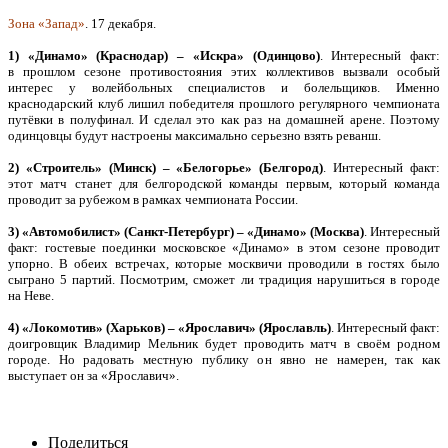
Зона «Запад»
. 17 декабря.
1) «Динамо» (Краснодар) – «Искра» (Одинцово)
. Интересный факт:
в прошлом сезоне противостояния этих коллективов вызвали особый
интерес у волейбольных специалистов и болельщиков. Именно
краснодарский клуб лишил победителя прошлого регулярного чемпионата
путёвки в полуфинал. И сделал это как раз на домашней арене. Поэтому
одинцовцы будут настроены максимально серьезно взять реванш.
2) «Строитель» (Минск) – «Белогорье» (Белгород)
. Интересный факт:
этот матч станет для белгородской команды первым, который команда
проводит за рубежом в рамках чемпионата России.
3) «Автомобилист» (Санкт-Петербург) – «Динамо» (Москва)
. Интересный
факт: гостевые поединки московское «Динамо» в этом сезоне проводит
упорно. В обеих встречах, которые москвичи проводили в гостях было
сыграно 5 партий. Посмотрим, сможет ли традиция нарушиться в городе
на Неве.
4) «Локомотив» (Харьков) – «Ярославич» (Ярославль)
. Интересный факт:
доигровщик Владимир Мельник будет проводить матч в своём родном
городе. Но радовать местную публику он явно не намерен, так как
выступает он за «Ярославич».
Поделиться