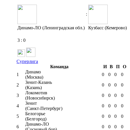
:
Динамо-ЛО (Ленинградская обл.)
Кузбасс (Кемерово)
3
:
0
Суперлига
Команда
И
В
П
О
Динамо
1
0
0
0
0
(Москва)
Зенит-Казань
2
0
0
0
0
(Казань)
Локомотив
3
0
0
0
0
(Новосибирск)
Зенит
4
0
0
0
0
(Санкт-Петербург)
Белогорье
5
0
0
0
0
(Белгород)
Динамо-ЛО
6
0
0
0
0
(Сосновый бор)