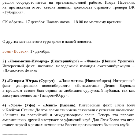
решил сосредоточиться на организационной работе. Игорь Пасечник
на протяжении этого сезона занимал должность страшего тренера ВК
«Губерния».
СК «Арена». 17 декабря. Начало матча – 18.00 по местному времени.
О других матчах этого тура далее в нашей новости:
Зона «Восток»
. 17 декабря.
2) «Локомотив-Изумруд» (Екатеринбург) – «Факел» (Новый Уренгой)
.
Интересный факт: название молодёжной команды екатеринбуржцевв –
«Локомотив-Факел».
3) «Газпром-Югра» (Сургут) – «Локомотив» (Новосибирск)
. Интересный
факт: доигровщик новосибирского «Локомотива» Денис Бирюков
в прошлом сезоне был одним из любимцев сургутской публики, так как
выступал именно за «Газпром-Югру».
4) «Урал» (Уфа) – «Зенит» (Казань)
. Интересный факт: Ллой Болл
и Клейтон Стенли. Долгое время эти имена связывали с успехами казанского
«Зенита» на российской и международной арене. Теперь эта парочка
американских друзей выступает за уфимский клуб. Для Ллоя Болла эта игра
станет первой в рамках чемпионата России против своего бывшего клуба.
--------------------