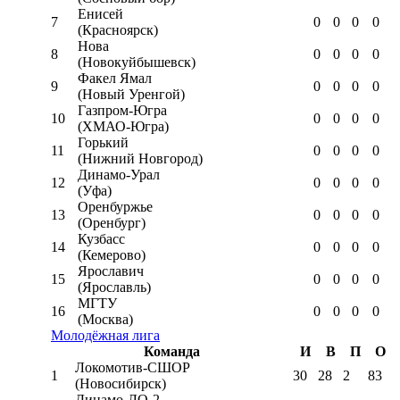
Енисей
7
0
0
0
0
(Красноярск)
Нова
8
0
0
0
0
(Новокуйбышевск)
Факел Ямал
9
0
0
0
0
(Новый Уренгой)
Газпром-Югра
10
0
0
0
0
(ХМАО-Югра)
Горький
11
0
0
0
0
(Нижний Новгород)
Динамо-Урал
12
0
0
0
0
(Уфа)
Оренбуржье
13
0
0
0
0
(Оренбург)
Кузбасс
14
0
0
0
0
(Кемерово)
Ярославич
15
0
0
0
0
(Ярославль)
МГТУ
16
0
0
0
0
(Москва)
Молодёжная лига
Команда
И
В
П
О
Локомотив-CШОР
1
30
28
2
83
(Новосибирск)
Динамо-ЛО-2