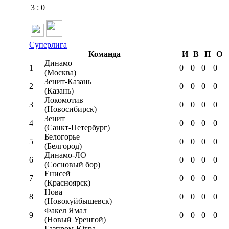
3
:
0
Суперлига
Команда
И
В
П
О
Динамо
1
0
0
0
0
(Москва)
Зенит-Казань
2
0
0
0
0
(Казань)
Локомотив
3
0
0
0
0
(Новосибирск)
Зенит
4
0
0
0
0
(Санкт-Петербург)
Белогорье
5
0
0
0
0
(Белгород)
Динамо-ЛО
6
0
0
0
0
(Сосновый бор)
Енисей
7
0
0
0
0
(Красноярск)
Нова
8
0
0
0
0
(Новокуйбышевск)
Факел Ямал
9
0
0
0
0
(Новый Уренгой)
Газпром-Югра