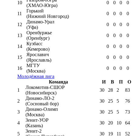
10
0
0
0
0
(ХМАО-Югра)
Горький
11
0
0
0
0
(Нижний Новгород)
Динамо-Урал
12
0
0
0
0
(Уфа)
Оренбуржье
13
0
0
0
0
(Оренбург)
Кузбасс
14
0
0
0
0
(Кемерово)
Ярославич
15
0
0
0
0
(Ярославль)
МГТУ
16
0
0
0
0
(Москва)
Молодёжная лига
Команда
И
В
П
О
Локомотив-CШОР
1
30
28
2
83
(Новосибирск)
Динамо-ЛО-2
2
30
25
5
76
(Сосновый бор)
Динамо-Олимп
3
30
25
5
73
(Москва)
Зенит-УОР
4
30
20
10
64
(Казань)
Зенит-2
5
30
19
11
52