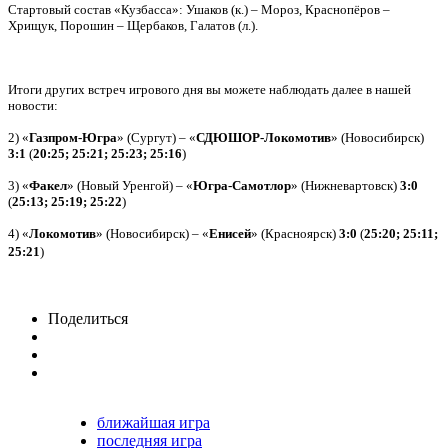
Стартовый состав «Кузбасса»: Ушаков (к.) – Мороз, Краснопёров –
Хрищук, Порошин – Щербаков, Галатов (л.).
Итоги других встреч игрового дня вы можете наблюдать далее в нашей
новости:
2) «
Газпром-Югра
» (Сургут) – «
СДЮШОР-Локомотив
» (Новосибирск)
3:1
(
20:25; 25:21; 25:23; 25:16
)
3) «
Факел
» (Новый Уренгой) – «
Югра-Самотлор
» (Нижневартовск)
3:0
(
25:13; 25:19; 25:22
)
4) «
Локомотив
» (Новосибирск) – «
Енисей
» (Красноярск)
3:0
(
25:20; 25:11;
25:21
)
Поделиться
ближайшая игра
последняя игра