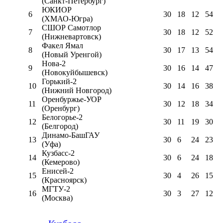
(Санкт-Петербург)
ЮКИОР
6
30
18
12
54
(ХМАО-Югра)
СШОР Самотлор
7
30
18
12
52
(Нижневартовск)
Факел Ямал
8
30
17
13
54
(Новый Уренгой)
Нова-2
9
30
16
14
47
(Новокуйбышевск)
Горький-2
10
30
14
16
38
(Нижний Новгород)
Оренбуржье-УОР
11
30
12
18
34
(Оренбург)
Белогорье-2
12
30
11
19
30
(Белгород)
Динамо-БашГАУ
13
30
6
24
23
(Уфа)
Кузбасс-2
14
30
6
24
18
(Кемерово)
Енисей-2
15
30
4
26
15
(Красноярск)
МГТУ-2
16
30
3
27
12
(Москва)