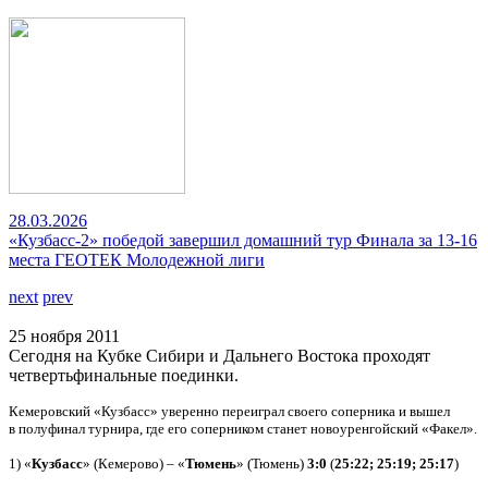
28.03.2026
«Кузбасс-2» победой завершил домашний тур Финала за 13-16
места ГЕОТЕК Молодежной лиги
next
prev
25 ноября 2011
Сегодня на Кубке Сибири и Дальнего Востока проходят
четвертьфинальные поединки.
Кемеровский «Кузбасс» уверенно переиграл своего соперника и вышел
в полуфинал турнира, где его соперником станет новоуренгойский «Факел».
1) «
Кузбасс
» (Кемерово) – «
Тюмень
» (Тюмень)
3:0
(
25:22; 25:19; 25:17
)