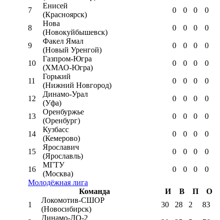
Енисей
7
0
0
0
0
(Красноярск)
Нова
8
0
0
0
0
(Новокуйбышевск)
Факел Ямал
9
0
0
0
0
(Новый Уренгой)
Газпром-Югра
10
0
0
0
0
(ХМАО-Югра)
Горький
11
0
0
0
0
(Нижний Новгород)
Динамо-Урал
12
0
0
0
0
(Уфа)
Оренбуржье
13
0
0
0
0
(Оренбург)
Кузбасс
14
0
0
0
0
(Кемерово)
Ярославич
15
0
0
0
0
(Ярославль)
МГТУ
16
0
0
0
0
(Москва)
Молодёжная лига
Команда
И
В
П
О
Локомотив-CШОР
1
30
28
2
83
(Новосибирск)
Динамо-ЛО-2