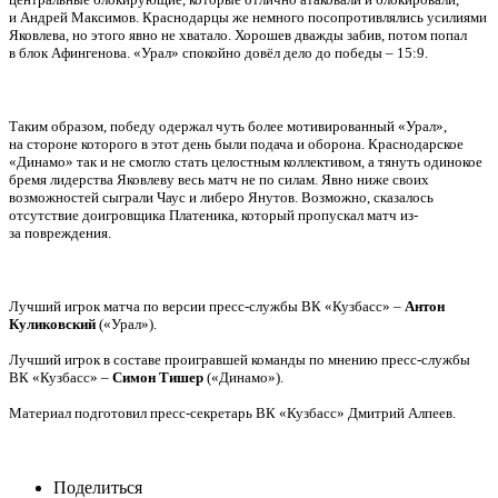
и Андрей Максимов. Краснодарцы же немного посопротивлялись усилиями
Яковлева, но этого явно не хватало. Хорошев дважды забив, потом попал
в блок Афингенова. «Урал» спокойно довёл дело до победы – 15:9.
Таким образом, победу одержал чуть более мотивированный «Урал»,
на стороне которого в этот день были подача и оборона. Краснодарское
«Динамо» так и не смогло стать целостным коллективом, а тянуть одинокое
бремя лидерства Яковлеву весь матч не по силам. Явно ниже своих
возможностей сыграли Чаус и либеро Янутов. Возможно, сказалось
отсутствие доигровщика Платеника, который пропускал матч из-
за повреждения.
Лучший игрок матча по версии пресс-службы ВК «Кузбасс» –
Антон
Куликовский
(«Урал»).
Лучший игрок в составе проигравшей команды по мнению пресс-службы
ВК «Кузбасс» –
Симон Тишер
(«Динамо»).
Материал подготовил пресс-секретарь ВК «Кузбасс» Дмитрий Алпеев.
Поделиться