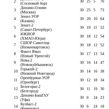
2
30
25
5
76
(Сосновый бор)
Динамо-Олимп
3
30
25
5
73
(Москва)
Зенит-УОР
4
30
20
10
64
(Казань)
Зенит-2
5
30
19
11
52
(Санкт-Петербург)
ЮКИОР
6
30
18
12
54
(ХМАО-Югра)
СШОР Самотлор
7
30
18
12
52
(Нижневартовск)
Факел Ямал
8
30
17
13
54
(Новый Уренгой)
Нова-2
9
30
16
14
47
(Новокуйбышевск)
Горький-2
10
30
14
16
38
(Нижний Новгород)
Оренбуржье-УОР
11
30
12
18
34
(Оренбург)
Белогорье-2
12
30
11
19
30
(Белгород)
Динамо-БашГАУ
13
30
6
24
23
(Уфа)
Кузбасс-2
14
30
6
24
18
(Кемерово)