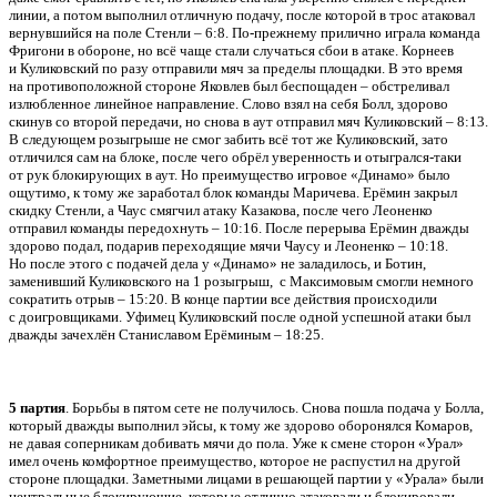
линии, а потом выполнил отличную подачу, после которой в трос атаковал
вернувшийся на поле Стенли – 6:8. По-прежнему прилично играла команда
Фригони в обороне, но всё чаще стали случаться сбои в атаке. Корнеев
и Куликовский по разу отправили мяч за пределы площадки. В это время
на противоположной стороне Яковлев был беспощаден – обстреливал
излюбленное линейное направление. Слово взял на себя Болл, здорово
скинув со второй передачи, но снова в аут отправил мяч Куликовский – 8:13.
В следующем розыгрыше не смог забить всё тот же Куликовский, зато
отличился сам на блоке, после чего обрёл уверенность и отыгрался-таки
от рук блокирующих в аут. Но преимущество игровое «Динамо» было
ощутимо, к тому же заработал блок команды Маричева. Ерёмин закрыл
скидку Стенли, а Чаус смягчил атаку Казакова, после чего Леоненко
отправил команды передохнуть – 10:16. После перерыва Ерёмин дважды
здорово подал, подарив переходящие мячи Чаусу и Леоненко – 10:18.
Но после этого с подачей дела у «Динамо» не заладилось, и Ботин,
заменивший Куликовского на 1 розыгрыш, с Максимовым смогли немного
сократить отрыв – 15:20. В конце партии все действия происходили
с доигровщиками. Уфимец Куликовский после одной успешной атаки был
дважды зачехлён Станиславом Ерёминым – 18:25.
5 партия
. Борьбы в пятом сете не получилось. Снова пошла подача у Болла,
который дважды выполнил эйсы, к тому же здорово оборонялся Комаров,
не давая соперникам добивать мячи до пола. Уже к смене сторон «Урал»
имел очень комфортное преимущество, которое не распустил на другой
стороне площадки. Заметными лицами в решающей партии у «Урала» были
центральные блокирующие, которые отлично атаковали и блокировали,