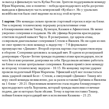
за выход в финальную часть Кубка России. Зрители поддерживали команду
Юрия Маричева, оно и понятно – победа краснодарского клуба досрочно
выводила в финальную часть кемеровский «Кузбасс». Но у уральских
волейболистов было своё видение на исход этой встречи.
1 партия
. Обе команды сильно провели стартовый отрезок в игре на блоке.
Уже к первому техническому перерыву результативные очки
в блокировании имели Тишер, Кузнецов, Казаков и Афиногенов. Не менее
уверенно соперники и подавали. На эйс уфимца Корнеева краснодарцы
ответили подачей навылет Чауса. В розыгрышах, где царила атака,
солировали диагональные соперников Стенли и Яковлев. Но ни один из них
не смог привести свою команду к лидерству – 7:8 формальное
преимущество «Динамо». Второй отрезок партии стал торжеством игры
в обороне. Соперники цеплялись за каждый мяч. В одном из розыгрышей
доигровщик «Урала» Ботин трижды поднимал атаки краснодарцев, после
чего Болл взял решение доигровки на себя. Продолжали активно работать
на блоке и в атаке центральные соперников. Казаков привёл свою команду
ко второму техническому лидером – 16:15. Но концовку партии ударнее
провели подопечный Юрия Маричева. Уфимский клуб мог похвастаться
лишь ударной связкой Болл – Стенли, а связующий «Динамо» Тишер вёл
игру своей команды великолепно, раз за разом оставляя Ерёмина и Яковлева
на 1 блоке – 20:21. Переломным моментом стала подача блокирующего
краснодарского клуба Хорошева, который трижды выполнял отличные
подачи, две из которых были эйсами. Точку в партии поставил Тишер,
поймав блоком переходящий мяч в исполнении Казакова – 21:25.