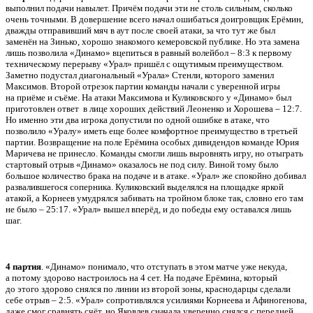
выполнил подачи навылет. Причём подачи эти не столь сильным, сколько
очень точными. В довершение всего начал ошибаться доигровщик Ерёмин,
дважды отправивший мяч в аут после своей атаки, за что тут же был
заменён на Зинько, хорошо знакомого кемеровской публике. Но эта замена
лишь позволила «Динамо» вцепиться в равный волейбол – 8:3 к первому
техническому перерыву «Урал» пришёл с ощутимым преимуществом.
Заметно подустал диагональный «Урала» Стенли, которого заменил
Максимов. Второй отрезок партии команды начали с уверенной игры
на приёме и съёме. На атаки Максимова и Куликовского у «Динамо» был
приготовлен ответ в лице хороших действий Леоненко и Хорошева – 12:7.
Но именно эти два игрока допустили по одной ошибке в атаке, что
позволило «Уралу» иметь еще более комфортное преимущество в третьей
партии. Возвращение на поле Ерёмина особых дивидендов команде Юрия
Маричева не принесло. Команды смогли лишь выровнять игру, но отыграть
стартовый отрыв «Динамо» оказалось не под силу. Виной тому было
большое количество брака на подаче и в атаке. «Урал» же спокойно добивал
развалившегося соперника. Куликовский выделялся на площадке яркой
атакой, а Корнеев умудрялся забивать на тройном блоке так, словно его там
не было – 25:17. «Урал» вышел вперёд, и до победы ему оставался лишь
шаг.
4 партия
. «Динамо» понимало, что отступать в этом матче уже некуда,
а потому здорово настроилось на 4 сет. На подаче Ерёмина, который
до этого здорово снялся по линии из второй зоны, краснодарцы сделали
себе отрыв – 2:5. «Урал» сопротивлялся усилиями Корнеева и Афиногенова,
даже смог сравнять счёт, но Яковлев сначала уверенно снялся с передней