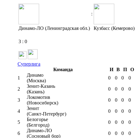
:
Динамо-ЛО (Ленинградская обл.)
Кузбасс (Кемерово)
3
:
0
Суперлига
Команда
И
В
П
О
Динамо
1
0
0
0
0
(Москва)
Зенит-Казань
2
0
0
0
0
(Казань)
Локомотив
3
0
0
0
0
(Новосибирск)
Зенит
4
0
0
0
0
(Санкт-Петербург)
Белогорье
5
0
0
0
0
(Белгород)
Динамо-ЛО
6
0
0
0
0
(Сосновый бор)