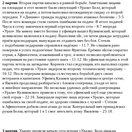
2 партия
. Вторая партия началась в равной борьбе. Заметными лицами
на площадке в этот момент были связующий «Урала» Болл, который
отличился на подаче, а потом выполнил неожиданную скидку со второй
передачи. У «Динамо» трижды подряд успешно атаковал Леоненко – 5:5.
После чего команды стали сыпать ошибками на подаче. В итоге подачей
Чауса в сетку закончился первый отрезок второго сета – 8:7 впереди
«Урал». На замену вместо Ботина у уфимцев вышел Куликовский, который
великолепно включился в подачу. Выполнив эйс, он затем дважды затруднял
приём краснодарцам, вынуждая их отдавать мяч без боя. Стенли
с подобными подарками справлялся надёжно – 11:7. Но слишком рано
поверили в успех подопечные Анжелино Фригони. Ерёмин эйсом сократил
отрыв, а Афиногенов, атаковавший в трос, и вовсе позволил приблизиться
соперникам на расстояние одного шага – 11:12. Но уфимская подача в этой
партии летела на загляденье. Корнеев стал следующим, кто выполнил серию
подач, что привело «Урал» лидером ко второму техническому перерыву –
16:12. После перерыва команды схлестнулись борьбой двух своих
ветеранов и капитанов. Уфимец Казаков здорово атаковал в центре сетке,
а Яковлев продолжад разбираться с блоком соперника, уходя от него
в линейное направление. Но несколько удачных действий доигровщика
«Урала» Куликовского привели к тому, что уфимский клуб еще увеличил
свой отрыв – 22:16. Завершали партию лишь игроки «Урала», которые
ошибались на своей подаче, но здорово снимались с чужой – Стенли
и Афиногенов добили свои атаки до пола. Контрольный мяч принадлежал
рукам Болла, который 1 в 1 смог зачехлить атаку Яковлева – 25:18.
3 партия
. Ударно провели начало сета игроки «Урала». Болл дважды