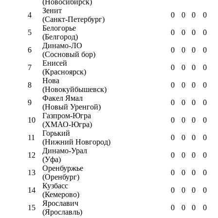
(Новосибирск)
Зенит
4
0
0
0
0
(Санкт-Петербург)
Белогорье
5
0
0
0
0
(Белгород)
Динамо-ЛО
6
0
0
0
0
(Сосновый бор)
Енисей
7
0
0
0
0
(Красноярск)
Нова
8
0
0
0
0
(Новокуйбышевск)
Факел Ямал
9
0
0
0
0
(Новый Уренгой)
Газпром-Югра
10
0
0
0
0
(ХМАО-Югра)
Горький
11
0
0
0
0
(Нижний Новгород)
Динамо-Урал
12
0
0
0
0
(Уфа)
Оренбуржье
13
0
0
0
0
(Оренбург)
Кузбасс
14
0
0
0
0
(Кемерово)
Ярославич
15
0
0
0
0
(Ярославль)