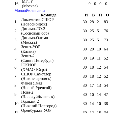
МГТУ
16
0
0
0
0
(Москва)
Молодёжная лига
Команда
И
В
П
О
Локомотив-CШОР
1
30
28
2
83
(Новосибирск)
Динамо-ЛО-2
2
30
25
5
76
(Сосновый бор)
Динамо-Олимп
3
30
25
5
73
(Москва)
Зенит-УОР
4
30
20
10
64
(Казань)
Зенит-2
5
30
19
11
52
(Санкт-Петербург)
ЮКИОР
6
30
18
12
54
(ХМАО-Югра)
СШОР Самотлор
7
30
18
12
52
(Нижневартовск)
Факел Ямал
8
30
17
13
54
(Новый Уренгой)
Нова-2
9
30
16
14
47
(Новокуйбышевск)
Горький-2
10
30
14
16
38
(Нижний Новгород)
Оренбуржье-УОР
11
30
12
18
34