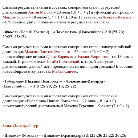
Самыми результативными в составах соперников стали: сургутский
диагональный
Антон Мысин
– 23 очка (18 + 3 + 2) и уфимский доигровщик
Максим Ботин
– 18 очков (17 + 1 + 0). 10 из 11 атак забил
Алексей Казаков
(91% реализации!), прибавив к этому 4 результативных блока.
«
Факел
» (Новый Уренгой) – «
Локомотив
» (Новосибирск)
3:0
(
25:23;
29:27; 25:17
)
Самыми результативными в составах соперников стали: новоуренгойский
доигровщик
Максим Пантелеймоненко
– 27 очков (23 + 2 + 2)
и новосибирские игроки
Денис Бирюков
и
Филипп Воронков
– по 13 очков
каждый. Игрок «Факела»
Семён Полтавский
, который выступает
диагональным, данный матч проводил на позиции доигровщика! В составе
новосибирцев отсутствовал
Майкл Санчес
.
«
Губерния
» (Нижний Новгород) – «
Локомотив-Изумруд
»
(Екатеринбург) –
3:0
(
25:20; 25:15; 25:22
)
Самыми результативными в составах соперников стали: сербский
доигровщик «Губернии» Никола Ковачевич – 22 очка (18 + 4 + 0)
и екатеринбургский диагональный Максим Терешин – 9 очков (7 + 0 + 2).
--------------------
Зона «Запад». 1 тур
.
«
Динамо
» (Москва) – «
Динамо
» (Краснодар)
3:1
(
25:20; 25:22; 20:25;