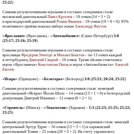
25:22
)
Самыми результативными игроками в составах соперников стали:
московский диагональный
Павел Круглов
– 19 очков (14 + 3 + 2)
и краснодарский диагональный
Роман Яковлев
– 19 очков (19 + 0 + 0). 95%
позитивного приёма показал либеро южан
Александр Янутов
.
«
Ярославич
» (Ярославль) – «
Автомобилист
» (Санкт-Петербург)
3:0
(
25:17; 25:16; 25:19
)
Самыми результативными игроками в составах соперников стали:
ярославцы
Фредерик Уинтерс
и
Михаил Бекетов
– по 13 очков каждый
и петербуржец
Дмитрий Скорый
– 10 очков. Тремя эйсами отметились
игрок «Ярославича»
Константин Пятак
и игрок «Автомобилиста»
Алексей
Евсеев
.
«
Искра
» (Одинцово) – «
Белогорье
» (Белгород)
3:0
(
25:21; 26:24; 25:22
)
Самыми результативными в составах соперников стали: немецкий
диагональный «Искры» Йохан Шопс – 14 очков (13 + 1 + 0) и белгородский
доигровщик Дмитрий Ильиных – 12 очков (9 + 2 + 1).
«
Строитель
» (Минск) – «
Локомотив
» (Харьков) –
1:3
(
22:25; 21:25; 25:22;
23:25
)
Самыми результативными игроками в составах соперников стали: минский
центральный Артур Удрис – 16 очков (12 + 3 + 1) и харьковский
диагональный Томин – 25 очков (20 + 3 + 2). На счету украинского