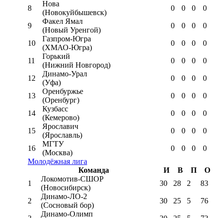
Нова
8
0
0
0
0
(Новокуйбышевск)
Факел Ямал
9
0
0
0
0
(Новый Уренгой)
Газпром-Югра
10
0
0
0
0
(ХМАО-Югра)
Горький
11
0
0
0
0
(Нижний Новгород)
Динамо-Урал
12
0
0
0
0
(Уфа)
Оренбуржье
13
0
0
0
0
(Оренбург)
Кузбасс
14
0
0
0
0
(Кемерово)
Ярославич
15
0
0
0
0
(Ярославль)
МГТУ
16
0
0
0
0
(Москва)
Молодёжная лига
Команда
И
В
П
О
Локомотив-CШОР
1
30
28
2
83
(Новосибирск)
Динамо-ЛО-2
2
30
25
5
76
(Сосновый бор)
Динамо-Олимп