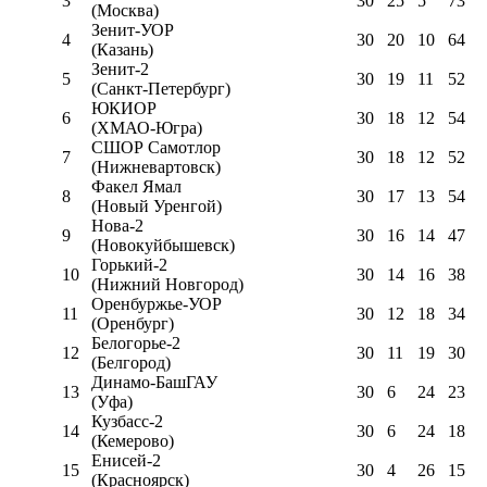
3
30
25
5
73
(Москва)
Зенит-УОР
4
30
20
10
64
(Казань)
Зенит-2
5
30
19
11
52
(Санкт-Петербург)
ЮКИОР
6
30
18
12
54
(ХМАО-Югра)
СШОР Самотлор
7
30
18
12
52
(Нижневартовск)
Факел Ямал
8
30
17
13
54
(Новый Уренгой)
Нова-2
9
30
16
14
47
(Новокуйбышевск)
Горький-2
10
30
14
16
38
(Нижний Новгород)
Оренбуржье-УОР
11
30
12
18
34
(Оренбург)
Белогорье-2
12
30
11
19
30
(Белгород)
Динамо-БашГАУ
13
30
6
24
23
(Уфа)
Кузбасс-2
14
30
6
24
18
(Кемерово)
Енисей-2
15
30
4
26
15
(Красноярск)