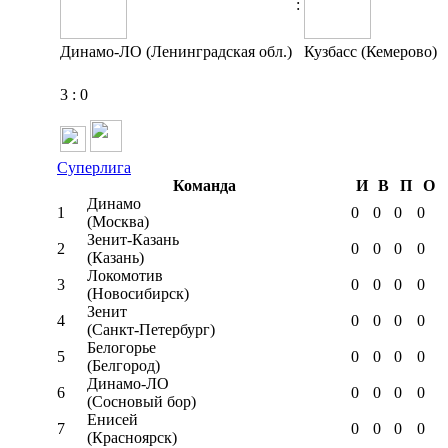
:
Динамо-ЛО (Ленинградская обл.)
Кузбасс (Кемерово)
3
:
0
Суперлига
Команда
И
В
П
О
Динамо
1
0
0
0
0
(Москва)
Зенит-Казань
2
0
0
0
0
(Казань)
Локомотив
3
0
0
0
0
(Новосибирск)
Зенит
4
0
0
0
0
(Санкт-Петербург)
Белогорье
5
0
0
0
0
(Белгород)
Динамо-ЛО
6
0
0
0
0
(Сосновый бор)
Енисей
7
0
0
0
0
(Красноярск)