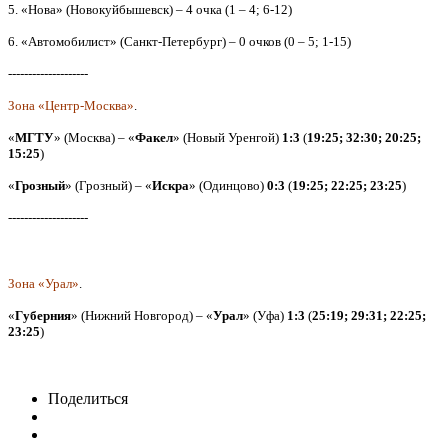
5. «Нова» (Новокуйбышевск) – 4 очка (1 – 4; 6-12)
6. «Автомобилист» (Санкт-Петербург) – 0 очков (0 – 5; 1-15)
--------------------
Зона «Центр-Москва»
.
«
МГТУ
» (Москва) – «
Факел
» (Новый Уренгой)
1:3
(
19:25; 32:30; 20:25;
15:25
)
«
Грозный
» (Грозный) – «
Искра
» (Одинцово)
0:3
(
19:25; 22:25; 23:25
)
--------------------
Зона «Урал»
.
«
Губерния
» (Нижний Новгород) – «
Урал
» (Уфа)
1:3
(
25:19; 29:31; 22:25;
23:25
)
Поделиться