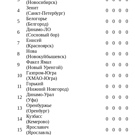
(Новосибирск)
Зенит
4
0
0
0
0
(Санкт-Петербург)
Белогорье
5
0
0
0
0
(Белгород)
Динамо-ЛО
6
0
0
0
0
(Сосновый бор)
Енисей
7
0
0
0
0
(Красноярск)
Нова
8
0
0
0
0
(Новокуйбышевск)
Факел Ямал
9
0
0
0
0
(Новый Уренгой)
Газпром-Югра
10
0
0
0
0
(ХМАО-Югра)
Горький
11
0
0
0
0
(Нижний Новгород)
Динамо-Урал
12
0
0
0
0
(Уфа)
Оренбуржье
13
0
0
0
0
(Оренбург)
Кузбасс
14
0
0
0
0
(Кемерово)
Ярославич
15
0
0
0
0
(Ярославль)