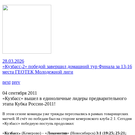
28.03.2026
«Кузбасс-2» победой завершил домашний тур Финала за 13-16
места ГЕОТЕК Молодежной лиги
next
prev
04 сентября 2011
«Кузбасс» вышел в единоличные лидеры предварительного
этапа Кубка России-2011!
В этом сезоне команды уже трижды пересекались в рамках товарищеских
матчей. И счёт по победам был на стороне кемеровского клуба 2:1. Сегодня
«Кузбасс» победную поступь продолжил:
«
Кузбасс»
(Кемерово) – «
Локомотив
» (Новосибирск)
3:1
(
19:25; 25:21;