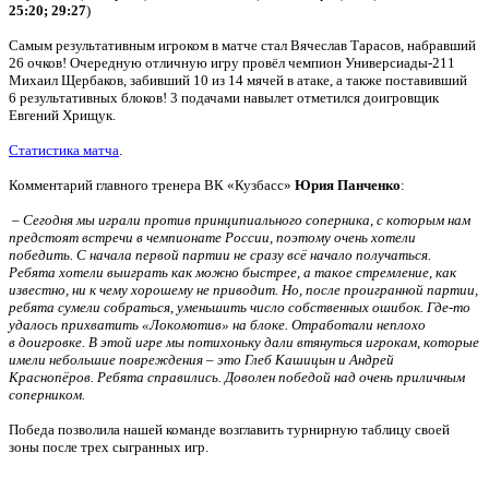
25:20; 29:27
)
Самым результативным игроком в матче стал Вячеслав Тарасов, набравший
26 очков! Очередную отличную игру провёл чемпион Универсиады-211
Михаил Щербаков, забивший 10 из 14 мячей в атаке, а также поставивший
6 результативных блоков! 3 подачами навылет отметился доигровщик
Евгений Хрищук.
Статистика матча
.
Комментарий главного тренера ВК «Кузбасс»
Юрия Панченко
:
–
Сегодня мы играли против принципиального соперника, с которым нам
предстоят встречи в чемпионате России, поэтому очень хотели
победить. С начала первой партии не сразу всё начало получаться.
Ребята хотели выиграть как можно быстрее, а такое стремление, как
известно, ни к чему хорошему не приводит. Но, после проигранной партии,
ребята сумели собраться, уменьшить число собственных ошибок. Где-то
удалось прихватить «Локомотив» на блоке. Отработали неплохо
в доигровке. В этой игре мы потихоньку дали втянуться игрокам, которые
имели небольшие повреждения – это Глеб Кашицын и Андрей
Краснопёров. Ребята справились. Доволен победой над очень приличным
соперником.
Победа позволила нашей команде возглавить турнирную таблицу своей
зоны после трех сыгранных игр.