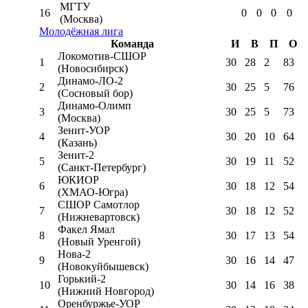
МГТУ
16
0
0
0
0
(Москва)
Молодёжная лига
Команда
И
В
П
О
Локомотив-CШОР
1
30
28
2
83
(Новосибирск)
Динамо-ЛО-2
2
30
25
5
76
(Сосновый бор)
Динамо-Олимп
3
30
25
5
73
(Москва)
Зенит-УОР
4
30
20
10
64
(Казань)
Зенит-2
5
30
19
11
52
(Санкт-Петербург)
ЮКИОР
6
30
18
12
54
(ХМАО-Югра)
СШОР Самотлор
7
30
18
12
52
(Нижневартовск)
Факел Ямал
8
30
17
13
54
(Новый Уренгой)
Нова-2
9
30
16
14
47
(Новокуйбышевск)
Горький-2
10
30
14
16
38
(Нижний Новгород)
Оренбуржье-УОР