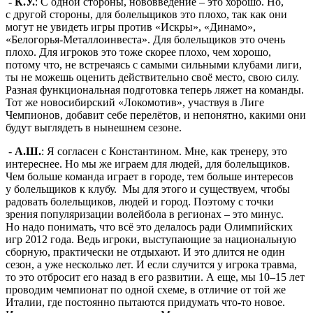
-
К.У.
: С одной стороны, нововведение – это хорошо. Но,
с другой стороны, для болельщиков это плохо, так как они
могут не увидеть игры против «Искры», «Динамо»,
«Белогорья-Металлоинвеста». Для болельщиков это очень
плохо. Для игроков это тоже скорее плохо, чем хорошо,
потому что, не встречаясь с самыми сильными клубами лиги,
ты не можешь оценить действительно своё место, свою силу.
Разная функциональная подготовка теперь ляжет на команды.
Тот же новосибирский «Локомотив», участвуя в Лиге
Чемпионов, добавит себе перелётов, и непонятно, какими они
будут выглядеть в нынешнем сезоне.
-
А.Ш.
: Я согласен с Константином. Мне, как тренеру, это
интереснее. Но мы же играем для людей, для болельщиков.
Чем больше команда играет в городе, тем больше интересов
у болельщиков к клубу. Мы для этого и существуем, чтобы
радовать болельщиков, людей и город. Поэтому с точки
зрения популяризации волейбола в регионах – это минус.
Но надо понимать, что всё это делалось ради Олимпийских
игр 2012 года. Ведь игроки, выступающие за национальную
сборную, практически не отдыхают. И это длится не один
сезон, а уже несколько лет. И если случится у игрока травма,
то это отбросит его назад в его развитии. А еще, мы 10–15 лет
проводим чемпионат по одной схеме, в отличие от той же
Италии, где постоянно пытаются придумать что-то новое.