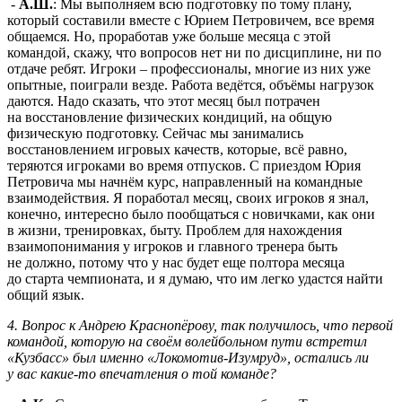
-
А.Ш.
: Мы выполняем всю подготовку по тому плану,
который составили вместе с Юрием Петровичем, все время
общаемся. Но, проработав уже больше месяца с этой
командой, скажу, что вопросов нет ни по дисциплине, ни по
отдаче ребят. Игроки – профессионалы, многие из них уже
опытные, поиграли везде. Работа ведётся, объёмы нагрузок
даются. Надо сказать, что этот месяц был потрачен
на восстановление физических кондиций, на общую
физическую подготовку. Сейчас мы занимались
восстановлением игровых качеств, которые, всё равно,
теряются игроками во время отпусков. С приездом Юрия
Петровича мы начнём курс, направленный на командные
взаимодействия. Я поработал месяц, своих игроков я знал,
конечно, интересно было пообщаться с новичками, как они
в жизни, тренировках, быту. Проблем для нахождения
взаимопонимания у игроков и главного тренера быть
не должно, потому что у нас будет еще полтора месяца
до старта чемпионата, и я думаю, что им легко удастся найти
общий язык.
4. Вопрос к Андрею Краснопёрову, так получилось, что первой
командой, которую на своём волейбольном пути встретил
«Кузбасс» был именно «Локомотив-Изумруд», остались ли
у вас какие-то впечатления о той команде?