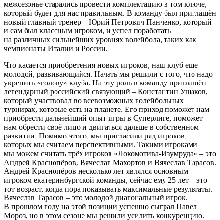
межсезонье старались провести комплектацию в том ключе,
который будет для нас правильным. В команду был приглашён
новый главный тренер – Юрий Петрович Панченко, который
и сам был классным игроком, и успел поработать
на различных сильнейших уровнях волейбола, таких как
чемпионаты Италии и России.
Что касается приобретения новых игроков, наш клуб еще
молодой, развивающийся. Начать мы решили с того, что надо
укрепить «голову» клуба. На эту роль в команду приглашён
легендарный российский связующий – Константин Ушаков,
который участвовал во всевозможных волейбольных
турнирах, которые есть на планете. Его приход поможет нам
приобрести дальнейший опыт игры в Суперлиге, поможет
нам обрести своё лицо и двигаться дальше в собственном
развитии. Помимо этого, мы пригласили ряд игроков,
которых мы считаем перспективными. Такими игроками
мы можем считать трёх игроков «Локомотива-Изумруда» – это
Андрей Краснопёров, Вячеслав Махортов и Вячеслав Тарасов.
Андрей Краснопёров несколько лет являлся основным
игроком екатеринбургской команды, сейчас ему 25 лет – это
тот возраст, когда пора показывать максимальные результаты.
Вячеслав Тарасов – это молодой диагональный игрок.
В прошлом году на этой позиции успешно сыграл Павел
Мороз, но в этом сезоне мы решили усилить конкуренцию.