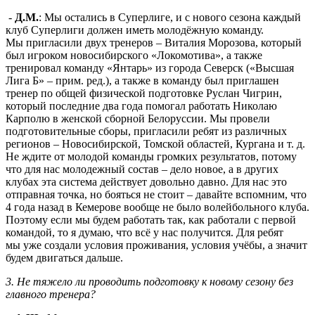
-
Д.М.
: Мы остались в Суперлиге, и с нового сезона каждый
клуб Суперлиги должен иметь молодёжную команду.
Мы пригласили двух тренеров – Виталия Морозова, который
был игроком новосибирского «Локомотива», а также
тренировал команду «Янтарь» из города Северск («Высшая
Лига Б» – прим. ред.), а также в команду был приглашен
тренер по общей физической подготовке Руслан Чигрин,
который последние два года помогал работать Николаю
Карполю в женской сборной Белоруссии. Мы провели
подготовительные сборы, пригласили ребят из различных
регионов – Новосибирской, Томской областей, Кургана и т. д.
Не ждите от молодой команды громких результатов, потому
что для нас молодежный состав – дело новое, а в других
клубах эта система действует довольно давно. Для нас это
отправная точка, но бояться не стоит – давайте вспомним, что
4 года назад в Кемерове вообще не было волейбольного клуба.
Поэтому если мы будем работать так, как работали с первой
командой, то я думаю, что всё у нас получится. Для ребят
мы уже создали условия проживания, условия учёбы, а значит
будем двигаться дальше.
3. Не тяжело ли проводить подготовку к новому сезону без
главного тренера?