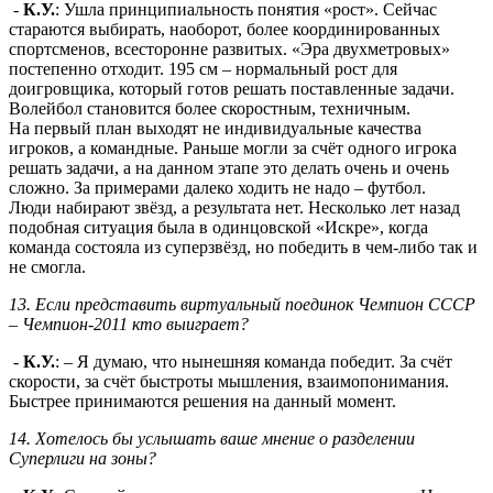
-
К.У.
: Ушла принципиальность понятия «рост». Сейчас
стараются выбирать, наоборот, более координированных
спортсменов, всесторонне развитых. «Эра двухметровых»
постепенно отходит. 195 см – нормальный рост для
доигровщика, который готов решать поставленные задачи.
Волейбол становится более скоростным, техничным.
На первый план выходят не индивидуальные качества
игроков, а командные. Раньше могли за счёт одного игрока
решать задачи, а на данном этапе это делать очень и очень
сложно. За примерами далеко ходить не надо – футбол.
Люди набирают звёзд, а результата нет. Несколько лет назад
подобная ситуация была в одинцовской «Искре», когда
команда состояла из суперзвёзд, но победить в чем-либо так и
не смогла.
13. Если представить виртуальный поединок Чемпион СССР
– Чемпион-2011 кто выиграет?
-
К.У.
: – Я думаю, что нынешняя команда победит. За счёт
скорости, за счёт быстроты мышления, взаимопонимания.
Быстрее принимаются решения на данный момент.
14. Хотелось бы услышать ваше мнение о разделении
Суперлиги на зоны?