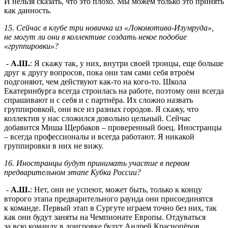
И нельзя сказать, что это плохо. Мы можем только это принять
как данность.
15. Сейчас в клубе три новичка из «Локомотива-Изумруда»,
не могут ли они в коллективе создать некое подобие
«группировки»?
-
А.Ш.
: Я скажу так, у них, внутри своей троицы, еще больше
друг к другу вопросов, пока они там сами себя втроём
подгоняют, чем действуют как-то на кого-то. Школа
Екатеринбурга всегда строилась на работе, поэтому они всегда
спрашивают и с себя и с партнёра. Их сложно назвать
группировкой, они все из разных городов. Я скажу, что
коллектив у нас сложился довольно цельный. Сейчас
добавится Миша Щербаков – проверенный боец. Иностранцы
– всегда профессионалы и всегда работают. Я никакой
группировки в них не вижу.
16. Иностранцы будут принимать участие в первом
предварительном этапе Кубка России?
-
А.Ш.
: Нет, они не успеют, может быть, только к концу
второго этапа предварительного раунда они присоединятся
к команде. Первый этап в Сургуте играем точно без них, так
как они будут заняты на Чемпионате Европы. Отдуваться
за всю команду в доигровке будут Андрей Краснопёров