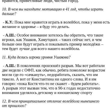
нравится, приветливые люди, чистый город.
10. В чем вы находите мотивацию в 41 год, чтобы играть
дальше?
-
К.У.
: Пока мне нравится играть в волейбол, пока у меня есть
желание и здоровье – я буду это делать.
-
А.Ш.
: Особое внимание хотелось бы обратить, что такие
игроки, как Ушаков, Хамутцких – таких сейчас нет, и чем
больше они будут играть и показывать пример молодёжи –
тем будет лучше для всего нашего волейбола.
11. Куда делись игроки уровня Ушакова?
-
А.Ш.
: В поколениях произошёл разрыв. Мы вот работали
две недели с ОФП, как обычно, ребята помоложе возрастом
могли где-то «сачкануть», недоработать, сказать, что им
тяжело. А вот от Константина ни одного слова. И я им
говорю: «пока Костя что-то не скажет – будем работать».
А разрыв этот вызван тем, что в 90-х годах недостаточно
внимания уделялось детскому и юношескому спорту
12. В чем принципиальное отличие волейбола нынешнего
от прошлого?