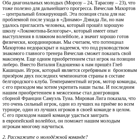
Оба диагональных молодых (Морозу – 24, Тарасову – 23), что
тоже полезно для дальнейшего прогресса. Вячеслав Махортов
– центральный блокирующий. Эта позиция стала для нас
проблемной после ухода в «Динамо» Дэвида Ли, но нам
удалось пригласить человека, который прошёл хорошую
школу «Локомотива-Белогорье», который имеет опыт
выступления в пляжном волейболе, а значит хорошо готов
физически, координирован. Мы считаем, что потенциал
Махортова недораскрыт и надеемся, что под руководством
знакомого главного тренера Вячеслав сможет показать свой
максимум. Еще одним приобретением стал игрок на позиции
либеро. Вместо Виталия Евдошенко к нам пришёл Глеб
Кашицын. Игрок, который является серебряным и бронзовым
призёром двух последних чемпионатов страны в составе
белгородского клуба. Темпераментный игрок, мотор команды,
с его приходом мы хотим укрепить наши тылы. И последним
нашим приобретением в межсезонье стал доигровщик
сборной Франции Самуэль Туиа. Мировая Лига показала, что
это очень сильный игрок, один из лучших на приёме во всем
турнире, один из лучших игроков в своей команде в целом.
С его приходом нашей команде удасться заиграть
в европейский волейбол, он поможет нашим молодым
игрокам многому научиться.
2. Расскажите о молодёжной команде?