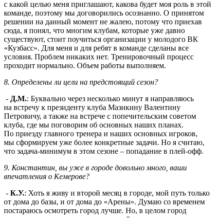
с какой целью меня приглашают, какова будет моя роль в этой
команде, поэтому мы договорились осознанно. О принятом
решении на данный момент не жалею, потому что приехав
сюда, я понял, что многим клубам, которые уже давно
существуют, стоит поучиться организации у молодого ВК
«Кузбасс». Для меня и для ребят в команде сделаны все
условия. Проблем никаких нет. Тренировочный процесс
проходит нормально. Объем работы выполняем.
8. Определены ли цели на предстоящий сезон?
-
Д.М.
: Буквально через несколько минут я направляюсь
на встречу к президенту клуба Мазикину Валентину
Петровичу, а также на встрече с попечительским советом
клуба, где мы поговорим об основных наших планах.
По приезду главного тренера и наших основных игроков,
мы сформируем уже более конкретные задачи. Но я считаю,
что задача-минимум в этом сезоне – попадание в плей-офф.
9. Константин, вы уже в городе довольно много, ваши
впечатления о Кемерове?
-
К.У.
: Хоть я живу и второй месяц в городе, мой путь только
от дома до базы, и от дома до «Арены». Думаю со временем
постараюсь осмотреть город лучше. Но, в целом город