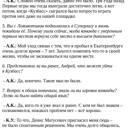
-
А.К.
: Сложно очень сказать, давно это было. Три года назад.
Первые игры мы тогда выиграли достаточно легко, а вот
потом, когда «Кузбасс» сыгрался было непросто играть
против них даже на нашей площадке.
5. Вы с Локомотивом поднимались в Суперлигу и вновь
покидали её. Почему ушли сейчас, когда команда с уверенным
первым местом вернула себе место в высшем дивизионе?
-
А.К.
: Мой уход связан с тем, что я пробыл в Екатеринбурге
очень долгое время – 7 лет. Захотел поменять что-то в своей
жизни, чтобы не засиживаться на одном месте.
6. Представляли ли вы ранее, Андрей, что может уйти
в Кузбасс?
-
А.К.
: Да, конечно. Такие мысли были.
7. Вопрос к обоим новичкам, знали ли вы игроков команды?
Легко ли было найти общий язык?
-
А.К.
: Да, кого-то я уже знал и ранее. С кем не был знаком –
познакомился, никаких проблем нет – всё хорошо.
-
К.У.
: То что, Денис Матусевич пригласил меня сюда –
не было спонтанным решением. Мы очень долго общались,