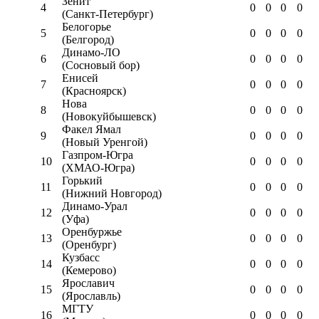
Зенит
4
0
0
0
0
(Санкт-Петербург)
Белогорье
5
0
0
0
0
(Белгород)
Динамо-ЛО
6
0
0
0
0
(Сосновый бор)
Енисей
7
0
0
0
0
(Красноярск)
Нова
8
0
0
0
0
(Новокуйбышевск)
Факел Ямал
9
0
0
0
0
(Новый Уренгой)
Газпром-Югра
10
0
0
0
0
(ХМАО-Югра)
Горький
11
0
0
0
0
(Нижний Новгород)
Динамо-Урал
12
0
0
0
0
(Уфа)
Оренбуржье
13
0
0
0
0
(Оренбург)
Кузбасс
14
0
0
0
0
(Кемерово)
Ярославич
15
0
0
0
0
(Ярославль)
МГТУ
16
0
0
0
0