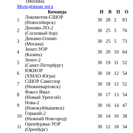
(Москва)
Молодёжная лига
Команда
И
В
П
О
Локомотив-CШОР
1
30
28
2
83
(Новосибирск)
Динамо-ЛО-2
2
30
25
5
76
(Сосновый бор)
Динамо-Олимп
3
30
25
5
73
(Москва)
Зенит-УОР
4
30
20
10
64
(Казань)
Зенит-2
5
30
19
11
52
(Санкт-Петербург)
ЮКИОР
6
30
18
12
54
(ХМАО-Югра)
СШОР Самотлор
7
30
18
12
52
(Нижневартовск)
Факел Ямал
8
30
17
13
54
(Новый Уренгой)
Нова-2
9
30
16
14
47
(Новокуйбышевск)
Горький-2
10
30
14
16
38
(Нижний Новгород)
Оренбуржье-УОР
11
30
12
18
34
(Оренбург)