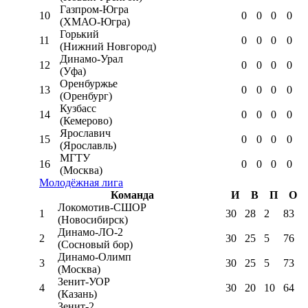
Газпром-Югра
10
0
0
0
0
(ХМАО-Югра)
Горький
11
0
0
0
0
(Нижний Новгород)
Динамо-Урал
12
0
0
0
0
(Уфа)
Оренбуржье
13
0
0
0
0
(Оренбург)
Кузбасс
14
0
0
0
0
(Кемерово)
Ярославич
15
0
0
0
0
(Ярославль)
МГТУ
16
0
0
0
0
(Москва)
Молодёжная лига
Команда
И
В
П
О
Локомотив-CШОР
1
30
28
2
83
(Новосибирск)
Динамо-ЛО-2
2
30
25
5
76
(Сосновый бор)
Динамо-Олимп
3
30
25
5
73
(Москва)
Зенит-УОР
4
30
20
10
64
(Казань)
Зенит-2