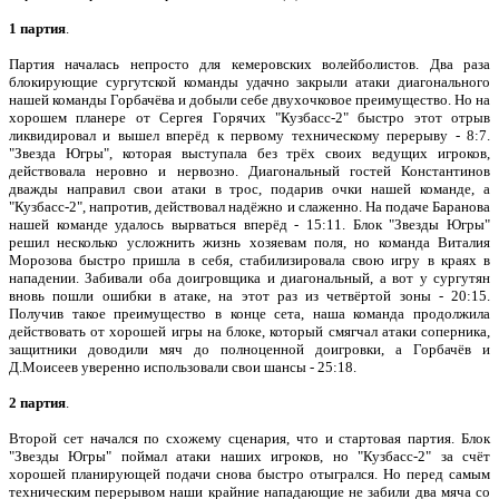
1 партия
.
Партия началась непросто для кемеровских волейболистов. Два раза
блокирующие сургутской команды удачно закрыли атаки диагонального
нашей команды Горбачёва и добыли себе двухочковое преимущество. Но на
хорошем планере от Сергея Горячих "Кузбасс-2" быстро этот отрыв
ликвидировал и вышел вперёд к первому техническому перерыву - 8:7.
"Звезда Югры", которая выступала без трёх своих ведущих игроков,
действовала неровно и нервозно. Диагональный гостей Константинов
дважды направил свои атаки в трос, подарив очки нашей команде, а
"Кузбасс-2", напротив, действовал надёжно и слаженно. На подаче Баранова
нашей команде удалось вырваться вперёд - 15:11. Блок "Звезды Югры"
решил несколько усложнить жизнь хозяевам поля, но команда Виталия
Морозова быстро пришла в себя, стабилизировала свою игру в краях в
нападении. Забивали оба доигровщика и диагональный, а вот у сургутян
вновь пошли ошибки в атаке, на этот раз из четвёртой зоны - 20:15.
Получив такое преимущество в конце сета, наша команда продолжила
действовать от хорошей игры на блоке, который смягчал атаки соперника,
защитники доводили мяч до полноценной доигровки, а Горбачёв и
Д.Моисеев уверенно использовали свои шансы - 25:18.
2 партия
.
Второй сет начался по схожему сценария, что и стартовая партия. Блок
"Звезды Югры" поймал атаки наших игроков, но "Кузбасс-2" за счёт
хорошей планирующей подачи снова быстро отыгрался. Но перед самым
техническим перерывом наши крайние нападающие не забили два мяча со