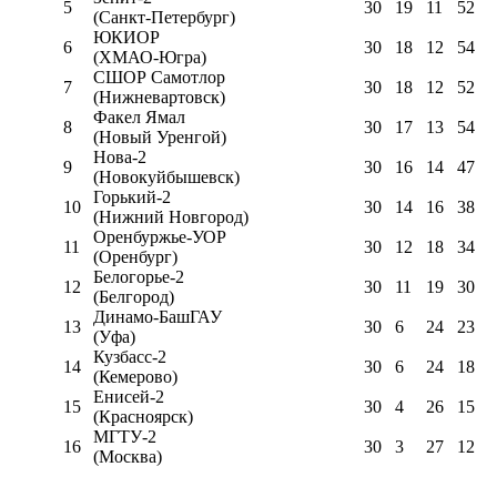
5
30
19
11
52
(Санкт-Петербург)
ЮКИОР
6
30
18
12
54
(ХМАО-Югра)
СШОР Самотлор
7
30
18
12
52
(Нижневартовск)
Факел Ямал
8
30
17
13
54
(Новый Уренгой)
Нова-2
9
30
16
14
47
(Новокуйбышевск)
Горький-2
10
30
14
16
38
(Нижний Новгород)
Оренбуржье-УОР
11
30
12
18
34
(Оренбург)
Белогорье-2
12
30
11
19
30
(Белгород)
Динамо-БашГАУ
13
30
6
24
23
(Уфа)
Кузбасс-2
14
30
6
24
18
(Кемерово)
Енисей-2
15
30
4
26
15
(Красноярск)
МГТУ-2
16
30
3
27
12
(Москва)