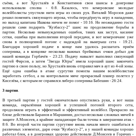
съёма, а вот Хрусталёв и Константинов свои шансы в доигровке
использовали сполна - 6:8. Казалось, что кемеровские молодые
волейболисты упустили нити игры из своих рук. Виталий Морозов даже
решил поменять связующего игрока, чтобы передёрнуть игру в нападении,
но выход капитана Ишкова ничем не помог - 10:16. Но неожиданно гости
решили сами подарить "Кузбассу-2" шанс на продолжение борьбы в
партии. Несколько невынужденных ошибок, таких как заступ, касание
сетки, ошибка при выполнении второй передачи, и вот кемеровчане уже
снова в полноценной погоне с надеждой на выигрыш сета - 19:21.
Благодаря хорошей подаче в конце нам удалось расшатать приём
соперника, а в концовке несколько важных брейковых очков добыл для
нашей команды Горбачёв - 23:23. Подачу навылет выполнил связующий
гостей Фирсов, а затем "Звезда Югры" имела хороший шанс закончить
партию в свою пользу, но Хрусталёв вновь отправил мяч в аут из 4-ой зоны.
Ещё одна ошибка в атаке сургутян помогла нашим волейболистам
заработать сетбол, а на контрольном мяче прекрасный планер полетел у
Киселёва, с которым не справился либеро соперника Бабешин - 26:24.
3 партия
.
В третьей партии у гостей окончательно опустились руки, а вот наша
команда, окрылённая хорошей и успешной погоней второго сета,
продолжила играть в эффектный и эффективный волейбол. Прекрасно на
блоке действовали Баранов и Маршинин, достал несколько сложных мячей в
защите А.Моисеев, а крайние нападающие были точны в завершении атак -
8:6. Во второй части партии сургутяне вновь начали много ошибаться в
различных элементах, даря очки "Кузбассу-2", а у нашей команды хорошо
работал блок, а в доигровках здорово действовали Д.Моисеев и Горячих -