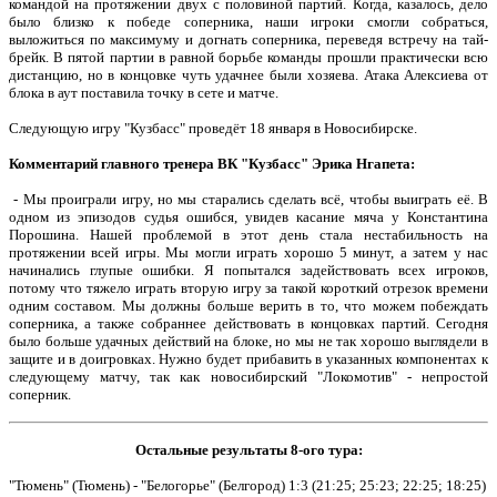
командой на протяжении двух с половиной партий. Когда, казалось, дело
было близко к победе соперника, наши игроки смогли собраться,
выложиться по максимуму и догнать соперника, переведя встречу на тай-
брейк. В пятой партии в равной борьбе команды прошли практически всю
дистанцию, но в концовке чуть удачнее были хозяева. Атака Алексиева от
блока в аут поставила точку в сете и матче.
Следующую игру "Кузбасс" проведёт 18 января в Новосибирске.
Комментарий главного тренера ВК "Кузбасс" Эрика Нгапета:
- Мы проиграли игру, но мы старались сделать всё, чтобы выиграть её. В
одном из эпизодов судья ошибся, увидев касание мяча у Константина
Порошина. Нашей проблемой в этот день стала нестабильность на
протяжении всей игры. Мы могли играть хорошо 5 минут, а затем у нас
начинались глупые ошибки. Я попытался задействовать всех игроков,
потому что тяжело играть вторую игру за такой короткий отрезок времени
одним составом. Мы должны больше верить в то, что можем побеждать
соперника, а также собраннее действовать в концовках партий. Сегодня
было больше удачных действий на блоке, но мы не так хорошо выглядели в
защите и в доигровках. Нужно будет прибавить в указанных компонентах к
следующему матчу, так как новосибирский "Локомотив" - непростой
соперник.
Остальные результаты 8-ого тура:
"Тюмень" (Тюмень) - "Белогорье" (Белгород) 1:3 (21:25; 25:23; 22:25; 18:25)