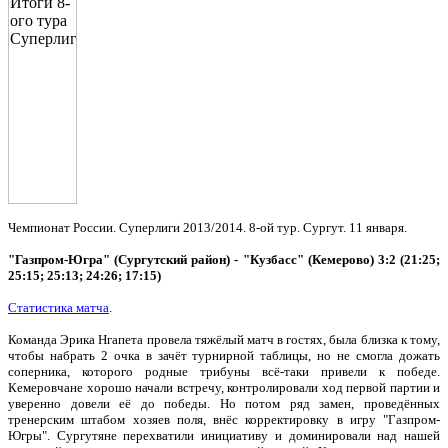
Чемпионат России. Суперлиги 2013/2014. 8-ой тур. Сургут. 11 января.
"Газпром-Югра" (Сургутский район) - "Кузбасс" (Кемерово) 3:2 (21:25;
25:15; 25:13; 24:26; 17:15)
Статистика матча
.
Команда Эрика Нгапета провела тяжёлый матч в гостях, была близка к тому,
чтобы набрать 2 очка в зачёт турнирной таблицы, но не смогла дожать
соперника, которого родные трибуны всё-таки привели к победе.
Кемеровчане хорошо начали встречу, контролировали ход первой партии и
уверенно довели её до победы. Но потом ряд замен, проведённых
тренерским штабом хозяев поля, внёс корректировку в игру "Газпром-
Югры". Сургутяне перехватили инициативу и доминировали над нашей