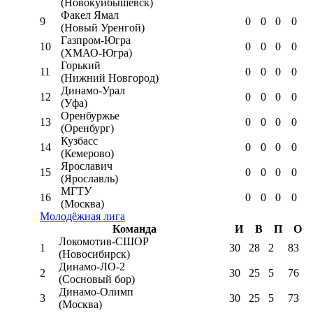
(Новокуйбышевск)
Факел Ямал
9
0
0
0
0
(Новый Уренгой)
Газпром-Югра
10
0
0
0
0
(ХМАО-Югра)
Горький
11
0
0
0
0
(Нижний Новгород)
Динамо-Урал
12
0
0
0
0
(Уфа)
Оренбуржье
13
0
0
0
0
(Оренбург)
Кузбасс
14
0
0
0
0
(Кемерово)
Ярославич
15
0
0
0
0
(Ярославль)
МГТУ
16
0
0
0
0
(Москва)
Молодёжная лига
Команда
И
В
П
О
Локомотив-CШОР
1
30
28
2
83
(Новосибирск)
Динамо-ЛО-2
2
30
25
5
76
(Сосновый бор)
Динамо-Олимп
3
30
25
5
73
(Москва)