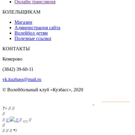
Онлайн трансляция
БОЛЕЛЬЩИКАМ
Магазин
Администрация сайта
Волейбол детям
Полезные ссылки
КОНТАКТЫ
Кемерово
(3842) 39-60-11
vk.kuzbass@mail.ru
© Волейбольный клуб «Кузбасс», 2020
Интернет сайты
разработка и поддержка
?>
//
//
//
//
//
//
//
//
//
//
// //
*/