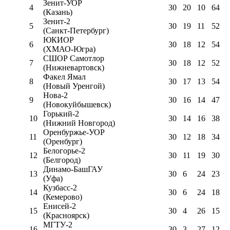
Зенит-УОР
4
30
20
10
64
(Казань)
Зенит-2
5
30
19
11
52
(Санкт-Петербург)
ЮКИОР
6
30
18
12
54
(ХМАО-Югра)
СШОР Самотлор
7
30
18
12
52
(Нижневартовск)
Факел Ямал
8
30
17
13
54
(Новый Уренгой)
Нова-2
9
30
16
14
47
(Новокуйбышевск)
Горький-2
10
30
14
16
38
(Нижний Новгород)
Оренбуржье-УОР
11
30
12
18
34
(Оренбург)
Белогорье-2
12
30
11
19
30
(Белгород)
Динамо-БашГАУ
13
30
6
24
23
(Уфа)
Кузбасс-2
14
30
6
24
18
(Кемерово)
Енисей-2
15
30
4
26
15
(Красноярск)
МГТУ-2
16
30
3
27
12