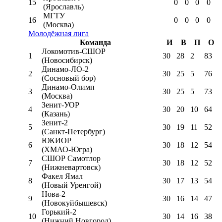
15
0
0
0
0
(Ярославль)
МГТУ
16
0
0
0
0
(Москва)
Молодёжная лига
Команда
И
В
П
О
Локомотив-CШОР
1
30
28
2
83
(Новосибирск)
Динамо-ЛО-2
2
30
25
5
76
(Сосновый бор)
Динамо-Олимп
3
30
25
5
73
(Москва)
Зенит-УОР
4
30
20
10
64
(Казань)
Зенит-2
5
30
19
11
52
(Санкт-Петербург)
ЮКИОР
6
30
18
12
54
(ХМАО-Югра)
СШОР Самотлор
7
30
18
12
52
(Нижневартовск)
Факел Ямал
8
30
17
13
54
(Новый Уренгой)
Нова-2
9
30
16
14
47
(Новокуйбышевск)
Горький-2
10
30
14
16
38
(Нижний Новгород)