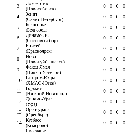
Локомотив
3
0
0
0
0
(Новосибирск)
Зенит
4
0
0
0
0
(Санкт-Петербург)
Белогорье
5
0
0
0
0
(Белгород)
Динамо-ЛО
6
0
0
0
0
(Сосновый бор)
Енисей
7
0
0
0
0
(Красноярск)
Нова
8
0
0
0
0
(Новокуйбышевск)
Факел Ямал
9
0
0
0
0
(Новый Уренгой)
Газпром-Югра
10
0
0
0
0
(ХМАО-Югра)
Горький
11
0
0
0
0
(Нижний Новгород)
Динамо-Урал
12
0
0
0
0
(Уфа)
Оренбуржье
13
0
0
0
0
(Оренбург)
Кузбасс
14
0
0
0
0
(Кемерово)
Ярославич