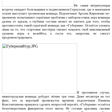
Не самая интригующая
встреча ожидает болельщиков в подмосковном Серпухове, где в нынешнем
сезоне выступает грозненская команда. Подопечные Арсена Кириленко по-
прежнему испытывают серьёзные проблемы с набором очков, игра команды
далека от идеала, а глубины состава может не хватить для того, чтобы
противостоять такой серьёзной команде, как «Губерния». Остаётся уповать
лишь на то, что стартовая шестёрка сможет показать свой максимальный
уровень игры в волейбол, а гости его, напротив, не смогут
продемонстрировать.
В противном случае,
нижегородская команда добудет лёгкие три очка. Даже несмотря на тот
факт, что за короткий промежуток времени подопечным Пламена
Константинова пришлось сделать непростой перелёт, «Губерния» остаётся
безоговорочным фаворитом этого матча. Не столько красивая, сколько