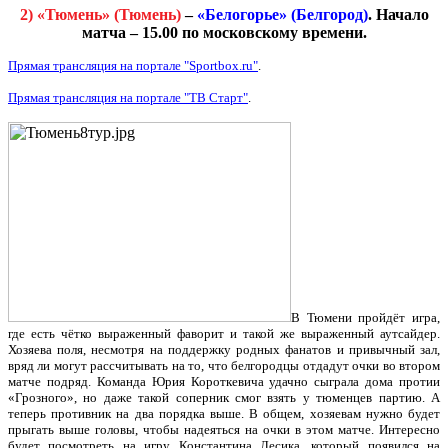
2) «Тюмень» (Тюмень)
–
«Белогорье» (Белгород)
. Начало
матча – 15.00 по московскому времени.
Прямая трансляция на портале "Sportbox.ru"
.
Прямая трансляция на портале "ТВ Старт"
.
В Тюмени пройдёт игра,
где есть чётко выраженный фаворит и такой же выраженный аутсайдер.
Хозяева поля, несмотря на поддержку родных фанатов и привычный зал,
вряд ли могут рассчитывать на то, что белгородцы отдадут очки во втором
матче подряд. Команда Юрия Короткевича удачно сыграла дома протии
«Грозного», но даже такой соперник смог взять у тюменцев партию. А
теперь противник на два порядка выше. В общем, хозяевам нужно будет
прыгать выше головы, чтобы надеяться на очки в этом матче. Интересно
будет посмотреть на игру Константина Лесика, который появился на