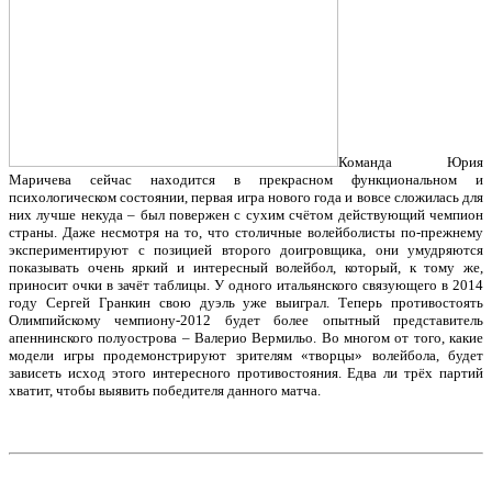
Команда Юрия
Маричева сейчас находится в прекрасном функциональном и
психологическом состоянии, первая игра нового года и вовсе сложилась для
них лучше некуда – был повержен с сухим счётом действующий чемпион
страны. Даже несмотря на то, что столичные волейболисты по-прежнему
экспериментируют с позицией второго доигровщика, они умудряются
показывать очень яркий и интересный волейбол, который, к тому же,
приносит очки в зачёт таблицы. У одного итальянского связующего в 2014
году Сергей Гранкин свою дуэль уже выиграл. Теперь противостоять
Олимпийскому чемпиону-2012 будет более опытный представитель
апеннинского полуострова – Валерио Вермильо. Во многом от того, какие
модели игры продемонстрируют зрителям «творцы» волейбола, будет
зависеть исход этого интересного противостояния. Едва ли трёх партий
хватит, чтобы выявить победителя данного матча.