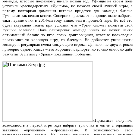
команды, которые по-разному начали новый год. Уфимцы на своём поле
уступили краснодарскому «Динамо», не показав своей лучшей игры, а
потому повторная домашняя встреча придётся для команды Флавио
Гулинелли как нельзя кстати. Соперник приезжает попроще, шанс набрать-
таки первые очки в 2014-ом году выше, чем в прошлой игре. Но всё это
будет актуально только при условии, что «Урал» сможет показать свой
лучший волейбол. Пока башкирская команда никак не может найти
оптимальный баланс по игре своих доигровщиков, которые поочерёдно
показывают то хорошую игру, то блеклую. Не добавляет уверенности
команде и регулярная смена связующего игрока. Да, наличие двух игроков
примерно одного класса – это хорошее подспорье, но только если оно даёт
результат. А с этим у «Урала» пока явные проблемы.
«Прикамье» получило
возможность в первой игре года набрать три очка в матче с терпящим
затяжное «крушение» «Ярославичем». И возможностью этой
воспользовалось сполна. Ко двору пришлось пополнение команды