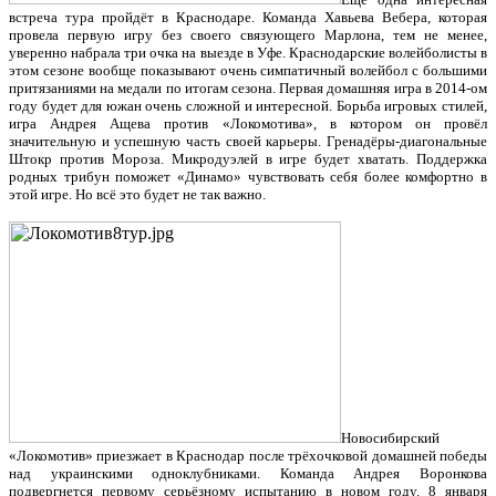
встреча тура пройдёт в Краснодаре. Команда Хавьева Вебера, которая
провела первую игру без своего связующего Марлона, тем не менее,
уверенно набрала три очка на выезде в Уфе. Краснодарские волейболисты в
этом сезоне вообще показывают очень симпатичный волейбол с большими
притязаниями на медали по итогам сезона. Первая домашняя игра в 2014-ом
году будет для южан очень сложной и интересной. Борьба игровых стилей,
игра Андрея Ащева против «Локомотива», в котором он провёл
значительную и успешную часть своей карьеры. Гренадёры-диагональные
Штокр против Мороза. Микродуэлей в игре будет хватать. Поддержка
родных трибун поможет «Динамо» чувствовать себя более комфортно в
этой игре. Но всё это будет не так важно.
Новосибирский
«Локомотив» приезжает в Краснодар после трёхочковой домашней победы
над украинскими одноклубниками. Команда Андрея Воронкова
подвергнется первому серьёзному испытанию в новом году. 8 января