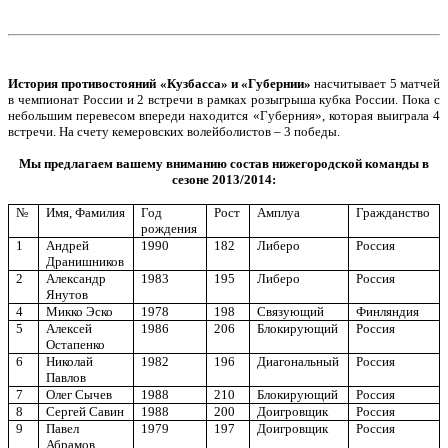
История противостояний «Кузбасса» и «Губернии»
насчитывает 5 матчей
в чемпионат России и 2 встречи в рамках розыгрыша кубка России. Пока с
небольшим перевесом впереди находится «Губерния», которая выиграла 4
встречи. На счету кемеровских волейболистов – 3 победы.
Мы предлагаем вашему вниманию состав нижегородской команды в
сезоне 2013/2014:
№
Имя, Фамилия
Год
Рост
Амплуа
Гражданство
рождения
1
Андрей
1990
182
Либеро
Россия
Дранишников
2
Александр
1983
195
Либеро
Россия
Янутов
4
Микко Эско
1978
198
Связующий
Финляндия
5
Алексей
1986
206
Блокирующий
Россия
Остапенко
6
Николай
1982
196
Диагональный
Россия
Павлов
7
Олег Сычев
1988
210
Блокирующий
Россия
8
Сергей Савин
1988
200
Доигровщик
Россия
9
Павел
1979
197
Доигровщик
Россия
Абрамов