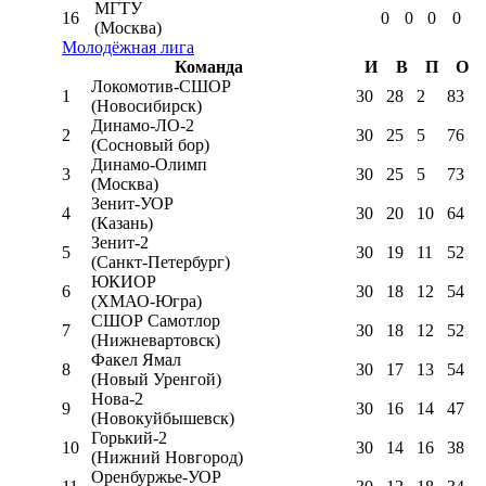
МГТУ
16
0
0
0
0
(Москва)
Молодёжная лига
Команда
И
В
П
О
Локомотив-CШОР
1
30
28
2
83
(Новосибирск)
Динамо-ЛО-2
2
30
25
5
76
(Сосновый бор)
Динамо-Олимп
3
30
25
5
73
(Москва)
Зенит-УОР
4
30
20
10
64
(Казань)
Зенит-2
5
30
19
11
52
(Санкт-Петербург)
ЮКИОР
6
30
18
12
54
(ХМАО-Югра)
СШОР Самотлор
7
30
18
12
52
(Нижневартовск)
Факел Ямал
8
30
17
13
54
(Новый Уренгой)
Нова-2
9
30
16
14
47
(Новокуйбышевск)
Горький-2
10
30
14
16
38
(Нижний Новгород)
Оренбуржье-УОР