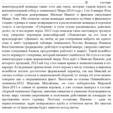
В составе
нижегородской команды также есть два героя, которые ездили играть на
континентальный отбор к чемпионату Мира-2014 года с 3 по 6 января. Речь
идёт о сербском доигровщике Милоше Никиче и финском связующем
Микко Эско. Оба помогли своим командам завоевать путёвки в финальную
стадию турнира и также возвращаются в расположение команды в хорошем
тонусе и настроении. «Губерния» в этом сезоне раскачивалась довольно
долго, но в последних играх 2013 года показала свою настоящую грозную
силу, уверенно переиграв новосибирский «Локомотив» на его поле и
краснодарское «Динамо» на своём, не дав соперникам набрать ни одного
очка в зачёт турнирной таблицы чемпионата России. Команда Пламена
Константинова традиционно действует в цепкой манере, уверенно смягчает
атаки соперников блоком, продуктивно работает в защите. Такой волейбол
часто нервирует соперника, который начинает ошибаться. Но есть в составе
нижегородцев и ярко выраженный лидер. Речь идёт о Николае Павлове, для
которого прошлый, 2013-ый год стал самым ярким и знаменательным в его
карьере. Если раньше причисление этого игрока к числу топовых в мировом
волейболе носило достаточно формальный характер, так как Николай не
сыскал особых успехов в национальной сборной, то теперь об этом можно
говорить как о свершившемся факте. Вытеснив из основы Олимпийского
чемпиона-2012 Максима Михайлова, он стал победителем Мировой
Лиги-2013 и самым её ценным игроком, а уже осенью выиграл в составе
сборной чемпионат Европы, завоевав симпатии и уважение болельщиков по
всему миру своими уверенными и полезными действиями на площадке на
протяжении всего турнира. Поэтому остановка Павлова – одна из
первостепенных задач кемеровского клуба в отчётном матче. Во многом
именно от её выполнения будет зависеть исход матча.