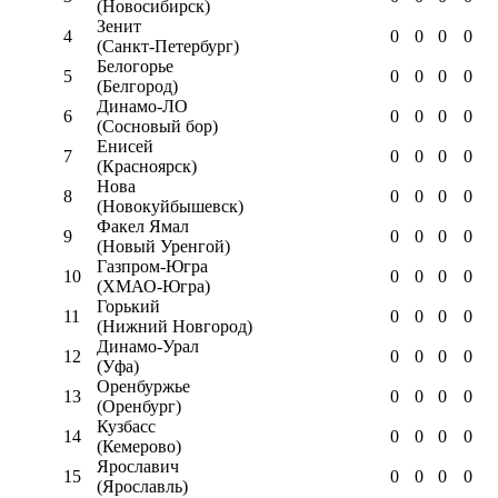
(Новосибирск)
Зенит
4
0
0
0
0
(Санкт-Петербург)
Белогорье
5
0
0
0
0
(Белгород)
Динамо-ЛО
6
0
0
0
0
(Сосновый бор)
Енисей
7
0
0
0
0
(Красноярск)
Нова
8
0
0
0
0
(Новокуйбышевск)
Факел Ямал
9
0
0
0
0
(Новый Уренгой)
Газпром-Югра
10
0
0
0
0
(ХМАО-Югра)
Горький
11
0
0
0
0
(Нижний Новгород)
Динамо-Урал
12
0
0
0
0
(Уфа)
Оренбуржье
13
0
0
0
0
(Оренбург)
Кузбасс
14
0
0
0
0
(Кемерово)
Ярославич
15
0
0
0
0
(Ярославль)