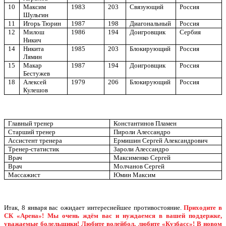
10
Максим
1983
203
Связующий
Россия
Шульгин
11
Игорь Тюрин
1987
198
Диагональный
Россия
12
Милош
1986
194
Доигровщик
Сербия
Никич
14
Никита
1985
203
Блокирующий
Россия
Лямин
15
Макар
1987
194
Доигровщик
Россия
Бестужев
18
Алексей
1979
206
Блокирующий
Россия
Кулешов
Главный тренер
Константинов Пламен
Старший тренер
Пироли Алессандро
Ассистент тренера
Ермишин Сергей Александрович
Тренер-статистик
Зароли Алессандро
Врач
Максименко Сергей
Врач
Молчанов Сергей
Массажист
Юмин Максим
Итак, 8 января вас ожидает интереснейшее противостояние.
Приходите в
СК «Арена»! Мы очень ждём вас и нуждаемся в вашей поддержке,
уважаемые болельщики! Любите волейбол, любите «Кузбасс»! В новом