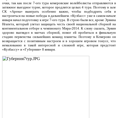
очки, так как после 7-ого тура кемеровские волейболисты отправляются в
затяжное выездное турне, которое продлится целых 4 тура. Поэтому в зале
СК «Арена» выиграть особенно важно, чтобы подбодрить себя и
настроиться на новые победы в дальнейшем. «Кузбасс» уже в самом начале
января начал подготовку к игре 7-ого тура. В строю были все, кроме Эрвина
Нгапета, который улетал защищать честь своей национальной сборной на
континентальном отборе к чемпионату Мира-2014. К слову сказать, Эрвин
здорово выглядел в матчах сборной, помог ей пробиться в финальную
стадию первенства сильнейших команд планеты. Поэтому в Кемерово он
возвращается с позитивным настроем и в хорошем игровом тонусе, что
немаловажно в такой интересной и сложной игре, которая предстоит
«Кузбассу» и «Губернии» 8 января.