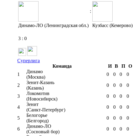
:
Динамо-ЛО (Ленинградская обл.)
Кузбасс (Кемерово)
3
:
0
Суперлига
Команда
И
В
П
О
Динамо
1
0
0
0
0
(Москва)
Зенит-Казань
2
0
0
0
0
(Казань)
Локомотив
3
0
0
0
0
(Новосибирск)
Зенит
4
0
0
0
0
(Санкт-Петербург)
Белогорье
5
0
0
0
0
(Белгород)
Динамо-ЛО
6
0
0
0
0
(Сосновый бор)