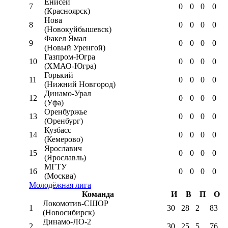
Енисей
7
0
0
0
0
(Красноярск)
Нова
8
0
0
0
0
(Новокуйбышевск)
Факел Ямал
9
0
0
0
0
(Новый Уренгой)
Газпром-Югра
10
0
0
0
0
(ХМАО-Югра)
Горький
11
0
0
0
0
(Нижний Новгород)
Динамо-Урал
12
0
0
0
0
(Уфа)
Оренбуржье
13
0
0
0
0
(Оренбург)
Кузбасс
14
0
0
0
0
(Кемерово)
Ярославич
15
0
0
0
0
(Ярославль)
МГТУ
16
0
0
0
0
(Москва)
Молодёжная лига
Команда
И
В
П
О
Локомотив-CШОР
1
30
28
2
83
(Новосибирск)
Динамо-ЛО-2
2
30
25
5
76