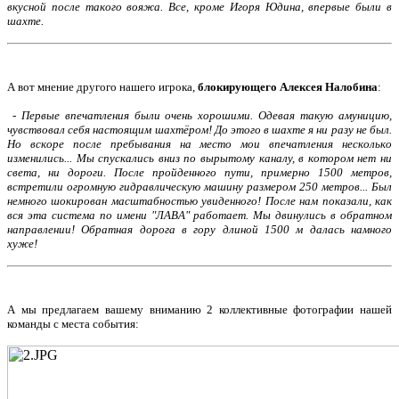
вкусной после такого вояжа. Все, кроме Игоря Юдина, впервые были в
шахте.
А вот мнение другого нашего игрока,
блокирующего Алексея Налобина
:
-
Первые впечатления были очень хорошими. Одевая такую амуницию,
чувствовал себя настоящим шахтёром! До этого в шахте я ни разу не был.
Но вскоре после пребывания на место мои впечатления несколько
изменились... Мы спускались вниз по вырытому каналу, в котором нет ни
света, ни дороги. После пройденного пути, примерно 1500 метров,
встретили огромную гидравлическую машину размером 250 метров... Был
немного шокирован масштабностью увиденного! После нам показали, как
вся эта система по имени "ЛАВА" работает. Мы двинулись в обратном
направлении! Обратная дорога в гору длиной 1500 м далась намного
хуже!
А мы предлагаем вашему вниманию 2 коллективные фотографии нашей
команды с места события: