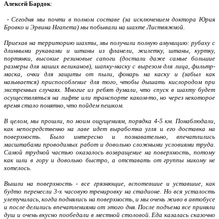
Алексей Бардок
:
- Сегодня мы почти в полном составе (за исключением доктора Юрия
Бровко и Эрвина Нгапета) мы побывали на шахте Листвяжной.
Приехав на территорию шахты, мы получили полную амуницию: рубаху с
длинными рукавами и штаны из фланели, жилетку, штаны, куртку,
портянки, высокие резиновые сапоги (достали даже самые большие
размеры для наших великанов), шапку-маску с вырезом для лица, фильтр-
маска, очки для защиты от пыли, фонарь на каску и (забыл как
называется) приспособление для того, чтобы дышать кислородом при
экстренных случаях. Многие из ребят думали, что спуск в шахту будет
осуществляться на лифте или транспорте каком-то, но через некоторое
время стало понятно, что пойдем пешком.
В целом, мы прошли, по моим ощущениям, порядка 4-5 км. Понаблюдали,
как непосредственно на лаве идет выработка угля и его доставка на
поверхность. Было интересно и познавательно, впечатлились
масштабами проводимых работ и довольно сложными условиями труда.
Самой трудной частью оказалось возвращение на поверхность, потому
как шли в гору и довольно быстро, а отставать от группы никому не
хотелось.
Вышли на поверхность - все грязнющие, вспотевшие и уставшие, как
будто перенесли 3-х часовую тренировку на стадионе. Но вся усталость
улетучилась, когда поднялись на поверхность, и мы очень живо в автобусе
и после делились впечатлениями от этого дня. После подъема все приняли
душ и очень вкусно пообедали в местной столовой. Еда казалась сказочно