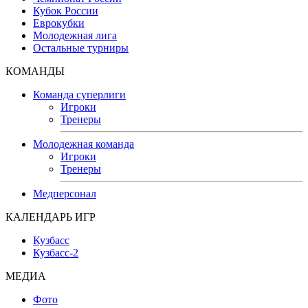
Кубок России
Еврокубки
Молодежная лига
Остальные турниры
КОМАНДЫ
Команда суперлиги
Игроки
Тренеры
Молодежная команда
Игроки
Тренеры
Медперсонал
КАЛЕНДАРЬ ИГР
Кузбасс
Кузбасс-2
МЕДИА
Фото