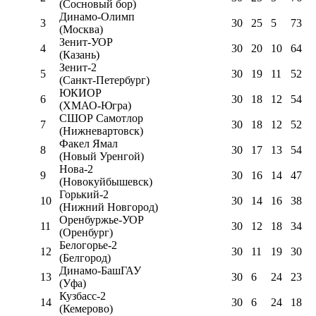
(Сосновый бор)
Динамо-Олимп
3
30
25
5
73
(Москва)
Зенит-УОР
4
30
20
10
64
(Казань)
Зенит-2
5
30
19
11
52
(Санкт-Петербург)
ЮКИОР
6
30
18
12
54
(ХМАО-Югра)
СШОР Самотлор
7
30
18
12
52
(Нижневартовск)
Факел Ямал
8
30
17
13
54
(Новый Уренгой)
Нова-2
9
30
16
14
47
(Новокуйбышевск)
Горький-2
10
30
14
16
38
(Нижний Новгород)
Оренбуржье-УОР
11
30
12
18
34
(Оренбург)
Белогорье-2
12
30
11
19
30
(Белгород)
Динамо-БашГАУ
13
30
6
24
23
(Уфа)
Кузбасс-2
14
30
6
24
18
(Кемерово)