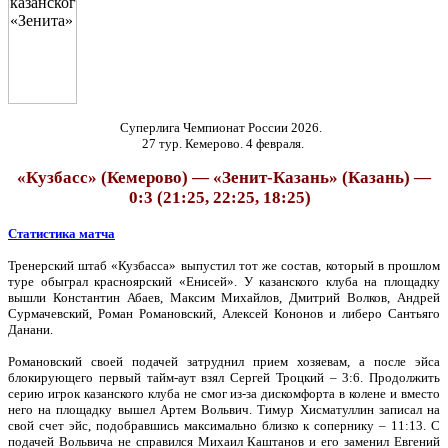
Суперлига Чемпионат России 2026.
27 тур. Кемерово. 4 февраля.
«Кузбасс» (Кемерово) — «Зенит-Казань» (Казань) —
0:3 (21:25, 22:25, 18:25)
Статистика матча
Тренерский штаб «Кузбасса» выпустил тот же состав, который в прошлом
туре обыграл красноярский «Енисей». У казанского клуба на площадку
вышли Константин Абаев, Максим Михайлов, Дмитрий Волков, Андрей
Сурмачевский, Роман Романовский, Алексей Кононов и либеро Сантьяго
Данани.
Романовский своей подачей затруднил прием хозяевам, а после эйса
блокирующего первый тайм-аут взял Сергей Троцкий – 3:6. Продолжить
серию игрок казанского клуба не смог из-за дискомфорта в колене и вместо
него на площадку вышел Артем Вольвич. Тимур Хисматуллин записал на
свой счет эйс, подобравшись максимально близко к сопернику – 11:13. С
подачей Вольвича не справился Михаил Каштанов и его заменил Евгений