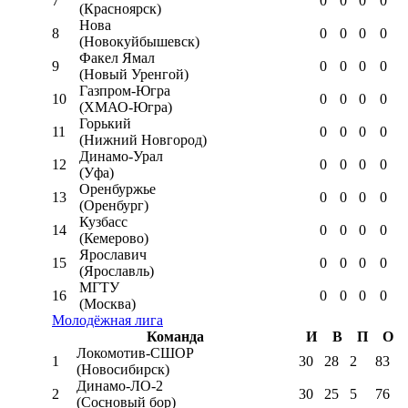
7
0
0
0
0
(Красноярск)
Нова
8
0
0
0
0
(Новокуйбышевск)
Факел Ямал
9
0
0
0
0
(Новый Уренгой)
Газпром-Югра
10
0
0
0
0
(ХМАО-Югра)
Горький
11
0
0
0
0
(Нижний Новгород)
Динамо-Урал
12
0
0
0
0
(Уфа)
Оренбуржье
13
0
0
0
0
(Оренбург)
Кузбасс
14
0
0
0
0
(Кемерово)
Ярославич
15
0
0
0
0
(Ярославль)
МГТУ
16
0
0
0
0
(Москва)
Молодёжная лига
Команда
И
В
П
О
Локомотив-CШОР
1
30
28
2
83
(Новосибирск)
Динамо-ЛО-2
2
30
25
5
76
(Сосновый бор)