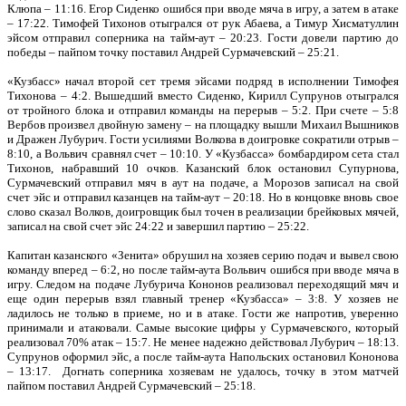
Клюпа – 11:16. Егор Сиденко ошибся при вводе мяча в игру, а затем в атаке
– 17:22. Тимофей Тихонов отыгрался от рук Абаева, а Тимур Хисматуллин
эйсом отправил соперника на тайм-аут – 20:23. Гости довели партию до
победы – пайпом точку поставил Андрей Сурмачевский – 25:21.
«Кузбасс» начал второй сет тремя эйсами подряд в исполнении Тимофея
Тихонова – 4:2. Вышедший вместо Сиденко, Кирилл Супрунов отыгрался
от тройного блока и отправил команды на перерыв – 5:2. При счете – 5:8
Вербов произвел двойную замену – на площадку вышли Михаил Вышников
и Дражен Лубурич. Гости усилиями Волкова в доигровке сократили отрыв –
8:10, а Вольвич сравнял счет – 10:10. У «Кузбасса» бомбардиром сета стал
Тихонов, набравший 10 очков. Казанский блок остановил Супурнова,
Сурмачевский отправил мяч в аут на подаче, а Морозов записал на свой
счет эйс и отправил казанцев на тайм-аут – 20:18. Но в концовке вновь свое
слово сказал Волков, доигровщик был точен в реализации брейковых мячей,
записал на свой счет эйс 24:22 и завершил партию – 25:22.
Капитан казанского «Зенита» обрушил на хозяев серию подач и вывел свою
команду вперед – 6:2, но после тайм-аута Вольвич ошибся при вводе мяча в
игру. Следом на подаче Лубурича Кононов реализовал переходящий мяч и
еще один перерыв взял главный тренер «Кузбасса» – 3:8. У хозяев не
ладилось не только в приеме, но и в атаке. Гости же напротив, уверенно
принимали и атаковали. Самые высокие цифры у Сурмачевского, который
реализовал 70% атак – 15:7. Не менее надежно действовал Лубурич – 18:13.
Супрунов оформил эйс, а после тайм-аута Напольских остановил Кононова
– 13:17. Догнать соперника хозяевам не удалось, точку в этом матчей
пайпом поставил Андрей Сурмачевский – 25:18.