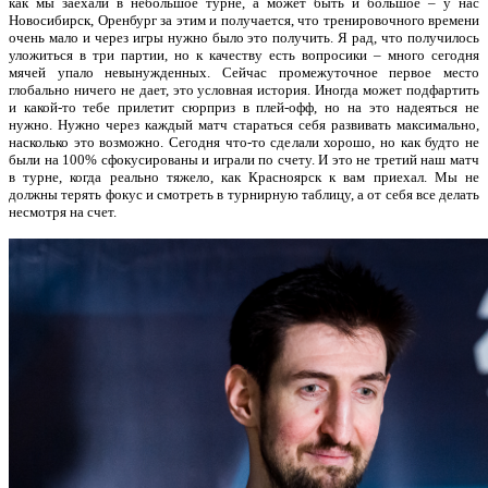
как мы заехали в небольшое турне, а может быть и большое – у нас
Новосибирск, Оренбург за этим и получается, что тренировочного времени
очень мало и через игры нужно было это получить. Я рад, что получилось
уложиться в три партии, но к качеству есть вопросики – много сегодня
мячей упало невынужденных. Сейчас промежуточное первое место
глобально ничего не дает, это условная история. Иногда может подфартить
и какой-то тебе прилетит сюрприз в плей-офф, но на это надеяться не
нужно. Нужно через каждый матч стараться себя развивать максимально,
насколько это возможно. Сегодня что-то сделали хорошо, но как будто не
были на 100% сфокусированы и играли по счету. И это не третий наш матч
в турне, когда реально тяжело, как Красноярск к вам приехал. Мы не
должны терять фокус и смотреть в турнирную таблицу, а от себя все делать
несмотря на счет.