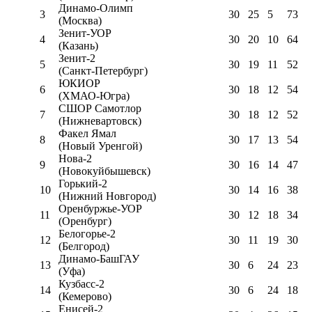
Динамо-Олимп
3
30
25
5
73
(Москва)
Зенит-УОР
4
30
20
10
64
(Казань)
Зенит-2
5
30
19
11
52
(Санкт-Петербург)
ЮКИОР
6
30
18
12
54
(ХМАО-Югра)
СШОР Самотлор
7
30
18
12
52
(Нижневартовск)
Факел Ямал
8
30
17
13
54
(Новый Уренгой)
Нова-2
9
30
16
14
47
(Новокуйбышевск)
Горький-2
10
30
14
16
38
(Нижний Новгород)
Оренбуржье-УОР
11
30
12
18
34
(Оренбург)
Белогорье-2
12
30
11
19
30
(Белгород)
Динамо-БашГАУ
13
30
6
24
23
(Уфа)
Кузбасс-2
14
30
6
24
18
(Кемерово)
Енисей-2