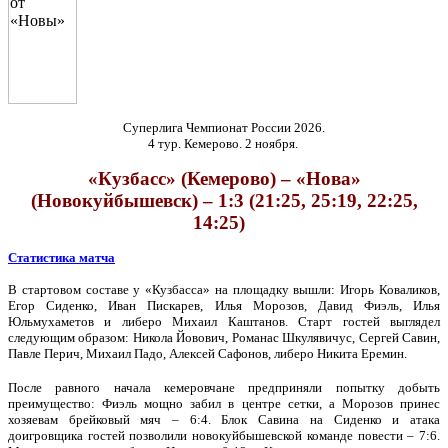
Суперлига Чемпионат России 2026.
4 тур. Кемерово. 2 ноября.
«Кузбасс» (Кемерово) – «Нова»
(Новокуйбышевск) – 1:3 (21:25, 25:19, 22:25,
14:25)
Статистика матча
В стартовом составе у «Кузбасса» на площадку вышли: Игорь Коваликов,
Егор Сиденко, Иван Пискарев, Илья Морозов, Давид Фиэль, Илья
Юльмухаметов и либеро Михаил Каштанов. Старт гостей выглядел
следующим образом: Никола Йовович, Романас Шкулявичус, Сергей Савин,
Павле Перич, Михаил Падо, Алексей Сафонов, либеро Никита Еремин.
После равного начала кемеровчане предприняли попытку добыть
преимущество: Фиэль мощно забил в центре сетки, а Морозов принес
хозяевам брейковый мяч – 6:4. Блок Савина на Сиденко и атака
доигровщика гостей позволили новокуйбышевской команде повести – 7:6.