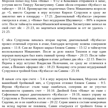
Морозов попал под блок «Новы» – 9:12 и Коваликов отправился в запас,
уступив место Тимуру Хисматуллину. Савин эйсом отправил «Кузбасс» на
тайм-аут – 18:14. Преимущество подопечных Олега Микановича возросло
до +5, вместо Сиденко в игру вступил Кирилл Супрунов и сразу же
заколотил мяч в площадку – 17:21. Диагональный «Кузбасса» уверенно
смотрелся в атаке, у «Новы» был неудержим Шкулявичус – 86% в первом
сете. После тайм-аута новокуйбышевской команды Хисматуллин записал на
свой счет эйс – 21:23, но зацепиться кемеровчанам за сет не удалось –
21:25.
С эйса Супрунова началась вторая партия, диагональный «Кузбасса»
провел отличный отрезок в атаке, благодаря которому хозяева совершили
рывок – 11:8. Сам же Кирилл закрыл блоком Савина – 15:12 и тайм-аутом
воспользовался Миканович. После за дело взялся Тихонов и еще один
перерыв вынужден был взять главный тренер «Новы» - 20:15. После тайм-
аута Супрунов к высоким цифрам в атаке добавил два эйса – 22:15. Вместо
Перича в игру вступил Владислав Полочанин, он сразу же отличился в
атаке, а Йовович оформил эйс – 18:23. Концовку сета решил неудержимый
Супрунов и тройной блок «Кузбасса» на Савина – 25:19.
В начале сета при счете – 5:4 в игру вернулся Коваликов, Морозов забил
важнейший брейковый мяч, а Супрунов отловил блоком Савина – 9:5.
Игроки «Кузбасса» стали чаще ошибаться, соперник же не упустил
возможности сравнять счет – 16:16. Двойной блок «Новы» во главе с
Сафоновым закрыл диагонального «Кузбасса» - 19:19, нашел управу на
Супрунова и Полочанин, после его одиночного блока на площадку вышел
Сиденко, но и он ошибся в атаке – 20:22. Серия замен в составе кемеровчан
на исход партии не повлияла, Савин отыгрался от тройного блока и