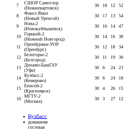
СШОР Самотлор
7
30
18
12
52
(Нижневартовск)
Факел Ямал
8
30
17
13
54
(Новый Уренгой)
Нова-2
9
30
16
14
47
(Новокуйбышевск)
Горький-2
10
30
14
16
38
(Нижний Новгород)
Оренбуржье-УОР
11
30
12
18
34
(Оренбург)
Белогорье-2
12
30
11
19
30
(Белгород)
Динамо-БашГАУ
13
30
6
24
23
(Уфа)
Кузбасс-2
14
30
6
24
18
(Кемерово)
Енисей-2
15
30
4
26
15
(Красноярск)
МГТУ-2
16
30
3
27
12
(Москва)
Кузбасс
домашняя
гостевая