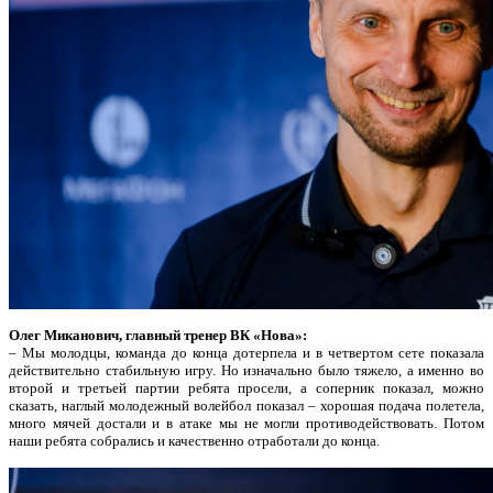
Олег Миканович, главный тренер ВК «Нова»:
– Мы молодцы, команда до конца дотерпела и в четвертом сете показала
действительно стабильную игру. Но изначально было тяжело, а именно во
второй и третьей партии ребята просели, а соперник показал, можно
сказать, наглый молодежный волейбол показал – хорошая подача полетела,
много мячей достали и в атаке мы не могли противодействовать. Потом
наши ребята собрались и качественно отработали до конца.