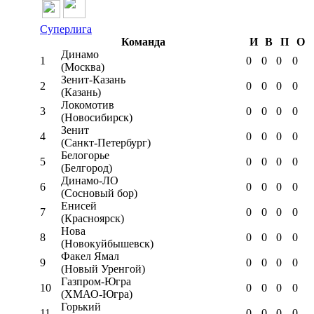
Суперлига
Команда
И
В
П
О
Динамо
1
0
0
0
0
(Москва)
Зенит-Казань
2
0
0
0
0
(Казань)
Локомотив
3
0
0
0
0
(Новосибирск)
Зенит
4
0
0
0
0
(Санкт-Петербург)
Белогорье
5
0
0
0
0
(Белгород)
Динамо-ЛО
6
0
0
0
0
(Сосновый бор)
Енисей
7
0
0
0
0
(Красноярск)
Нова
8
0
0
0
0
(Новокуйбышевск)
Факел Ямал
9
0
0
0
0
(Новый Уренгой)
Газпром-Югра
10
0
0
0
0
(ХМАО-Югра)
Горький
11
0
0
0
0