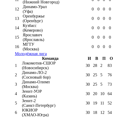
(Нижний Новгород)
Динамо-Урал
12
0
0
0
0
(Уфа)
Оренбуржье
13
0
0
0
0
(Оренбург)
Кузбасс
14
0
0
0
0
(Кемерово)
Ярославич
15
0
0
0
0
(Ярославль)
МГТУ
16
0
0
0
0
(Москва)
Молодёжная лига
Команда
И
В
П
О
Локомотив-CШОР
1
30
28
2
83
(Новосибирск)
Динамо-ЛО-2
2
30
25
5
76
(Сосновый бор)
Динамо-Олимп
3
30
25
5
73
(Москва)
Зенит-УОР
4
30
20
10
64
(Казань)
Зенит-2
5
30
19
11
52
(Санкт-Петербург)
ЮКИОР
6
30
18
12
54
(ХМАО-Югра)