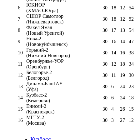
ЮКИОР
6
30
18
12
54
(ХМАО-Югра)
СШОР Самотлор
7
30
18
12
52
(Нижневартовск)
Факел Ямал
8
30
17
13
54
(Новый Уренгой)
Нова-2
9
30
16
14
47
(Новокуйбышевск)
Горький-2
10
30
14
16
38
(Нижний Новгород)
Оренбуржье-УОР
11
30
12
18
34
(Оренбург)
Белогорье-2
12
30
11
19
30
(Белгород)
Динамо-БашГАУ
13
30
6
24
23
(Уфа)
Кузбасс-2
14
30
6
24
18
(Кемерово)
Енисей-2
15
30
4
26
15
(Красноярск)
МГТУ-2
16
30
3
27
12
(Москва)
Кузбасс