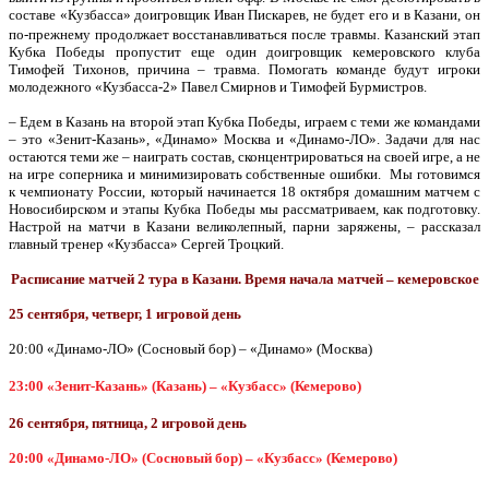
составе «Кузбасса» доигровщик Иван Пискарев, не будет его и в Казани, он
по-прежнему продолжает восстанавливаться после травмы.
Казанский этап
Кубка Победы пропустит еще один доигровщик кемеровского клуба
Тимофей Тихонов, причина – травма.
Помогать команде будут
игроки
молодежного «Кузбасса-2» Павел Смирнов и Тимофей Бурмистров.
– Едем в Казань на второй этап Кубка Победы, играем с теми же командами
– это «Зенит-Казань», «Динамо» Москва и «Динамо-ЛО». Задачи для нас
остаются теми же – наиграть состав, сконцентрироваться на своей игре, а не
на игре соперника и минимизировать собственные ошибки. Мы готовимся
к чемпионату России, который начинается 18 октября домашним матчем с
Новосибирском и этапы Кубка Победы мы рассматриваем, как подготовку.
Настрой на матчи в Казани великолепный, парни заряжены, – рассказал
главный тренер «Кузбасса» Сергей Троцкий.
Расписание матчей 2 тура в Казани. Время начала матчей – кемеровское
25 сентября, четверг, 1 игровой день
20:00 «Динамо-ЛО» (Сосновый бор) – «Динамо» (Москва)
23:00 «Зенит-Казань» (Казань) – «Кузбасс» (Кемерово)
26 сентября, пятница, 2 игровой день
20:00 «Динамо-ЛО» (Сосновый бор) – «Кузбасс» (Кемерово)