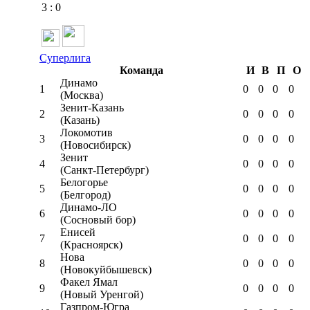
3
:
0
Суперлига
Команда
И
В
П
О
Динамо
1
0
0
0
0
(Москва)
Зенит-Казань
2
0
0
0
0
(Казань)
Локомотив
3
0
0
0
0
(Новосибирск)
Зенит
4
0
0
0
0
(Санкт-Петербург)
Белогорье
5
0
0
0
0
(Белгород)
Динамо-ЛО
6
0
0
0
0
(Сосновый бор)
Енисей
7
0
0
0
0
(Красноярск)
Нова
8
0
0
0
0
(Новокуйбышевск)
Факел Ямал
9
0
0
0
0
(Новый Уренгой)
Газпром-Югра