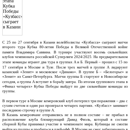
С 25 по 27 сентября в Казани волейболисты «Кузбасса» сыграют матчи
второго тура Кубка 80-летия Победы в Великой Отечественной войне
памяти Владимира Саввина.
В турнире участвуют восемь сильнейших
клубов чемпионата российской Суперлиги 2024/2025. На предварительном
этапе команды играют два тура в группах А и Б.
Первый – прошел с 15 по
17 сентября в Москве и Туле.
После трех матчей в группе А лидируют
казанский «Зенит» и московское «Динамо». В группе Б – «Белогорье» и
«Зенит» из Санкт-Петербурга.
Матчи группы Б стартуют в Новосибирске
сегодня, а группа А вступит в борьбу завтра.
По итогам группового этапа в
«Финал четырех» Кубка Победы выйдут по две сильнейшие команды из
группы.
В первом туре в Москве кемеровский клуб потерпел три поражения – два с
сухим счетом и один раз проиграл в четырех партиях. «Кузбасс» занимает
последнюю строчку в группе А.
В Казань кемеровчане отправились не в полном составе – не прибыл в
расположение клуба блокирующий Давид Фиэль, который в составе
сборной Кубы принимал участие в чемпионате мира. Кубинцы не смогли
выйти из группы и пробиться в плей-офф.
В Москве не смог дебютировать в