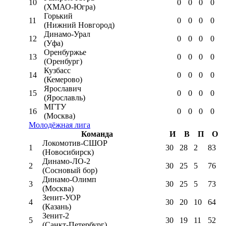
10
0
0
0
0
(ХМАО-Югра)
Горький
11
0
0
0
0
(Нижний Новгород)
Динамо-Урал
12
0
0
0
0
(Уфа)
Оренбуржье
13
0
0
0
0
(Оренбург)
Кузбасс
14
0
0
0
0
(Кемерово)
Ярославич
15
0
0
0
0
(Ярославль)
МГТУ
16
0
0
0
0
(Москва)
Молодёжная лига
Команда
И
В
П
О
Локомотив-CШОР
1
30
28
2
83
(Новосибирск)
Динамо-ЛО-2
2
30
25
5
76
(Сосновый бор)
Динамо-Олимп
3
30
25
5
73
(Москва)
Зенит-УОР
4
30
20
10
64
(Казань)
Зенит-2
5
30
19
11
52
(Санкт-Петербург)